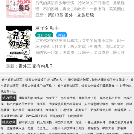
后代的某阴戾少年怔愣，冷冰冰的开口拒绝。勇敢瑶
瑶，不怕困难，再次主动出击！一步上前，紧紧圈住
美男腰，眼眶通红，可怜哭道，“呜呜，人家真的好喜
最新：
第213章 番外：龙族后续
欢你，你好好看！”要做就做粘人的小妖精！必须和不
能生崽大佬焊死绑定！蓦的。大佬藏在身后的尾巴尖
君子勿动手
尖颤了颤，毛茸茸的兽耳莫名朝后耸拉，竟当下把她
其他类型
连载
扛回家！大佬功能缺失，应该不会进小黑屋的吧
温文尔雅的精英律师和糙汉直男的超市小老板，因一
~？.......后来，望着一窝可爱的崽崽，成了蛮荒大地主
场误会而大打出手，两人对此互相鄙夷。周以辰对谢
的云瑶也不知道当初谁信了谁的鬼话。
威的第一印象：没素质，没脑子，出口成脏，膀大腰
圆。谢威对周以辰的第一印象：小白脸，人模人样，
狗玩意，装逼犯。打脸后的周以辰：猿臂蜂腰、真诚
最新：
番外三 家有狗儿子
敦厚、善良热心，还怪可爱的～打脸后的谢威：长的
帅，身材好，有文化，会赚钱，简直完美～两人相识
-
-
搬空娘家去随军，禁欲大佬破戒了 北拉爱的人
搬空娘家去随军，禁欲大佬破戒了全文阅读
搬
于一场误会，相知于一次意外，相爱于一次次相伴。
-
-
空娘家去随军，禁欲大佬破戒了txt下载
搬空娘家去随军，禁欲大佬破戒了最新章节
好看的其
性格迥然不同、经历大相径庭的两个人，打破命运的
他类型小说
安排，突破常规的配对法则，一步步走向彼此。
站内强推
明星系列多肉小说
御女天下
办公室情事：我和美女上司
福艳之都市后宫
艳福不
浅
都市娇妻之美女后宫
远征军，从收编溃兵开始称霸南洋
人生得意时须纵欢
混沌剑神
独尊
品香录
都市欲望：疯狂的缠绵
渔港春夜
山村情事
花都太子
肥水不流外人田
春满香夏
斗
罗大陆4终极斗罗
和竹马睡了以后
我是楚球王
仙剑御香录
经典收藏
都市女儿国
我无限回档，洞悉所有底牌
综漫：不务正业的厨师
影视之旅从知否开
始
诡异游戏入侵，氪金十亿当鬼王
火红年代从技术科长开始
暴富囤货，举报大伯一家被爆