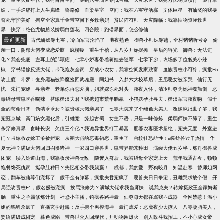
宠
重生火红年代，我有百亩空间
穿到六零满世界找宝藏
天灾末世：我携万亿物资横行
彪悍军
嫂，一手烂牌打上人生巅峰
鲁路修：血染皇室
空间：我在六零守活寡
文体巨星
有抽奖的我要
誓死守护美好
掏空全家真千金带空间下乡救亲妈
贫民阵符师
天灾降临：我靠囤物资拯救世
界
快穿：绝色尤物总装娇弱白莲花
四合院：跑错界面，怎么修仙
最近更新
古代娇娘穿七零，冷面军官沦陷了
港夜熟色
御兽小师妹穿越，全村猪猪听号令
偷
亲一口，阴郁大佬变成恋爱脑
疯柳腰
重生千禧，从八岁开始摆摊
皇后的容光
御兽：无法进
化？我会兜底
左耳上的那颗痣
七零小娇妻带着萌娃去随军
七零下乡，农场多了位貌美小辣
椒
穿书错嫁反派大佬，带飞炮灰全家
穿成小农女，我靠空间发家致富
血族贵校小可怜，疯批F5
吻上瘾
斗罗：变身黑猫被降魔捡回武魂殿
阿姐书
入梦六大校草后，丑肥恶女被亲哭
仙行无
忧
朱门宠婢
寻亲者
老弟你再恋爱脑，姐就嫁你死对头
夜夜入怀，清冷师尊为她神魂颠倒
恶
毒继母带崽吃香喝辣
替嫁糙汉夫君？我携超市荒年躺赢
小猫妖孕肚寻夫，糙汉军官夜夜吻
假千
金的苟命日常
伪装乖乖女？被贵校大佬亲哭了
七零大院来了个绝色大美人
改嫁疯批世子爷，我
宠冠京城
高门嫡女黑化后，引雄竞
缘起古蜀
女主不语，只是一味修炼
柔弱师妹不舔了，重生
杀穿修真界
食味长安
欠债三个亿？我诡异世界打工暴富
肥婆农妻医术超绝，宠夫无度
外室进
门？带嫁妆改嫁王爷被娇宠
京圈大佬的恶毒初恋，重生了
兽校社恐雌性！s级雄兽过于热情
华
夏无神？满级大佬回归召唤诸神
一家四口穿兽世，崽带异能来种田
满级大佬五岁半，炼丹御兽成
团宠
误入诡道山海，我靠收录神兽无敌
随爹入赘后，我被继母全家宠上天
荒年我通古今，顿顿
饱餐馋死仇家
挺孕肚种田？失忆相公带我躺赢！
成都，我的爱
野狗咬月
知温赴寒
替师姐网
恋，翻车被仙尊们宠坏了
假千金有弹幕，疯批夫君宠疯了
恶兽夫日日争宠，丑雌哭求放个假
开
局强吻贵校F4，假名媛被宠疯
挨骂涨修为？满城大佬求我当师妹
说我克夫？转嫁摄政王全家悔断
肠
重生之学霸修炼计划
社恐小主播，钓疯各路神豪
仙尊每天都在骂我不成器
全网禁惹！温小
姐的锦鲤杀疯了
直播玄学赶海：反手捞个男模海神
豪门虐爱：恶魔夜少太撩人
八零凝脂美人，
婴语满级成团宠
暮色成溺
带兽世众人回现代，开动物园爆火
别人政斗我招工，不小心成女帝