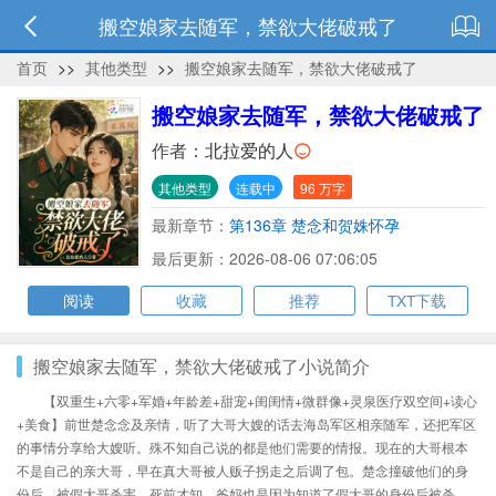
搬空娘家去随军，禁欲大佬破戒了
首页
>>
其他类型
>>
搬空娘家去随军，禁欲大佬破戒了
搬空娘家去随军，禁欲大佬破戒了
作者：
北拉爱的人
其他类型
连载中
96 万字
最新章节：
第136章 楚念和贺姝怀孕
最后更新：2026-08-06 07:06:05
阅读
收藏
推荐
TXT下载
搬空娘家去随军，禁欲大佬破戒了小说简介
【双重生+六零+军婚+年龄差+甜宠+闺闺情+微群像+灵泉医疗双空间+读心
+美食】前世楚念念及亲情，听了大哥大嫂的话去海岛军区相亲随军，还把军区
的事情分享给大嫂听。殊不知自己说的都是他们需要的情报。现在的大哥根本
不是自己的亲大哥，早在真大哥被人贩子拐走之后调了包。楚念撞破他们的身
份后，被假大哥杀害。死前才知，爸妈也是因为知道了假大哥的身份后被杀