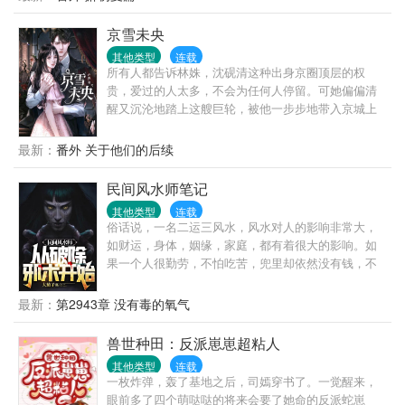
休。我于死亡中重生，亦于死亡中封神！
明，沈家丫头突然示好，不怀好意！”后来他冷静
悔就好。”—几个月后的高级晚宴上，周惜盛装出席，
道：“都是一条绳上的蚂蚱，沈妙你安分点，有本候担
京雪未央
终于目睹了沪圈顶级豪门千金的姿容。拍卖会后，人
着，谁敢逼你嫁人？”再后来他傲娇道：“颠个乾坤不过
人都听说了京圈太子爷应珩之连续拍下数十个藏品，
其他类型
连载
如此。沈娇娇，万里江山，你我二人瓜分如何？”最
豪掷八十个亿。身旁好友惊讶问他原因。他双眸浓黑
所有人都告诉林姝，沈砚清这种出身京圈顶层的权
后，他霸气的把手一挥：“媳妇，分来分去甚麻烦，不
如墨，视线始终落在和旁边人欢声笑语的女人身上。
贵，爱过的人太多，不会为任何人停留。可她偏偏清
分了！全归你，你归我！”沈妙：“给本宫滚出去！”霸
他强压暗瘾，声音晦暗低语。“哄人”
醒又沉沦地踏上这艘巨轮，被他一步步地带入京城上
气重生的皇后凉凉和不良少年谢小候爷，男女主身心
层。他说“留在北京挺好，离我近”，却最后亲手将她送
干净，强强联手，宠文一对一。请各位小天使多多支
去美国。
最新：
番外 关于他们的后续
持哦~
民间风水师笔记
其他类型
连载
俗话说，一名二运三风水，风水对人的影响非常大，
如财运，身体，姻缘，家庭，都有着很大的影响。如
果一个人很勤劳，不怕吃苦，兜里却依然没有钱，不
是他命运不好，就是家里风水有问题。想不想改变命
运，想不想暴富，想的话，就翻开第一页继续往下
最新：
第2943章 没有毒的氧气
看……
兽世种田：反派崽崽超粘人
其他类型
连载
一枚炸弹，轰了基地之后，司嫣穿书了。一觉醒来，
眼前多了四个萌哒哒的将来会要了她命的反派蛇崽