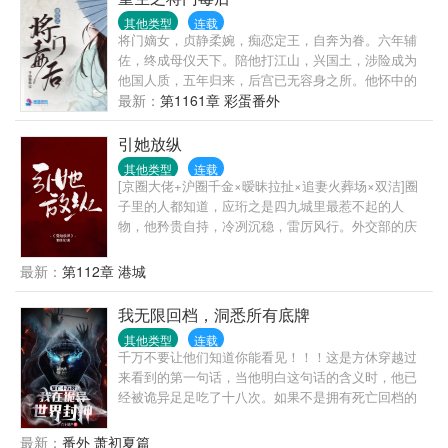
其他类型
连载
将门嫡女，贞静柔婉，痴恋定王，自奔为眷。六年辅
佐，终成母仪天下。陪他打江山，兴国土，涉险成为
他国人质，五年归来，后宫已无容身之所。他怀中的
美人笑容明艳：“姐姐，江山定了，你也该退了。”女儿
最新：
第1161章 彩蛋番外
惨死，太子被废。沈家满门忠烈，无一幸免。一朝倾
覆，子丧族亡！沈妙怎么也没想到，患难夫妻，相互
引她放纵
扶持，不过是一场逢场作戏的笑话！他道：“看在你跟
其他类型
连载
了朕二十年，赐你全尸，谢恩吧。”三尺白绫下，沈妙
[京圈大佬+沪圈千金×暧昧拉扯×追妻火葬场×双洁]圈
立下毒誓：是日何时丧，予与汝皆亡！重生回十四岁
子里的人都知道，应珩之是四九城里最惹不起的人
那年，悲剧未生，亲人还在，她还是那个温柔雅静的
物，他矜贵自持，冷冽沉稳，雷厉风行。外交部的庆
将门嫡女。极品亲戚包藏祸心，堂姐堂妹恶毒无情，
功宴，是周惜除了在1308房里第一次见到应珩之。他
新进姨娘虎视眈眈，还有渣男意欲故技重来？家族要
姗姗来迟，却坐在全场的主位上，连翻译司司长对他
最新：
第112章 港城
护，大仇要报，江山帝位，也要分一杯羹。这辈子，
都毕恭毕敬。周惜装作不认识他，面带笑容，敬了他
且看谁斗得过谁！但是那谢家小侯爷，提枪打马过的
一杯酒。他气场凌然，嗓音低沉慵懒，“章老带的学生
我无限回档，洞悉所有底牌
桀骜少年，偏立在她墙头傲然：“颠个皇权罢了，记
不会错的。”宴会结束，他们心照不宣的进了1308的房
住，天下归你，你——归我！”----------------------------------
其他类型
连载
门。—待周惜意识到事情脱轨时，果断提出停止他们
千万不要让他们知道你能看见！！！这是方休穿越过
------------------------——幽州十三京。——归你。——漠
之间的关系。应珩之指腹缓缓摩挲她的下巴，面色冷
来看到的第一句话，当他明白这句话的含义时，他已
北定元城。——归你。——江南豫州，定西东海，临
漠，声音暗哑像是压着怒火，“你把我当做什么？”周惜
经被诡异足足吃了十八次。如果不是拥有死亡回档的
安青湖，洛阳古城。——都归你。——全都归我，谢
扭头，语气平静，“枕边挚友而已。”他怒极反笑，紧握
能力，能够无限重生，他将永远死去。现在，既然活
景行你要什么？——嗯，你。-----------------------------------
的拳头狠戾砸在墙上，凌厉的冷风铺过周惜侧脸。他
着，他决定清除全世界所有诡异！我叫方休，至死方
--------------------------最初他漠然道：“沈谢两家泾渭分
最新：
番外 萧初夏篇
掀了掀眼皮，声音阴沉漠然，面无表情说，“好，别后