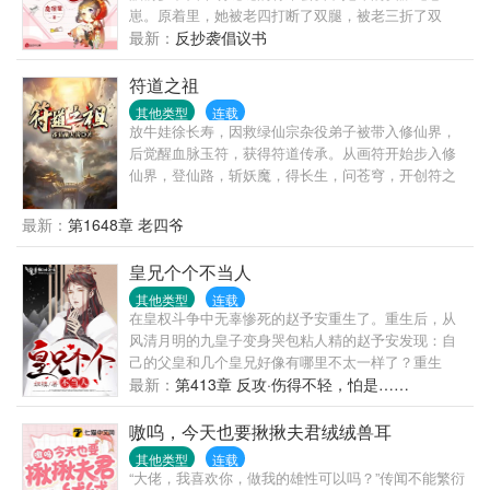
崽。原着里，她被老四打断了双腿，被老三折了双
臂，被老二弄瞎了双眼，被老大刺穿心脏一命呜呼。
最新：
反抄袭倡议书
司嫣两腿一蹬。不，老娘不能躺...
符道之祖
其他类型
连载
放牛娃徐长寿，因救绿仙宗杂役弟子被带入修仙界，
后觉醒血脉玉符，获得符道传承。从画符开始步入修
仙界，登仙路，斩妖魔，得长生，问苍穹，开创符之
大道，成就符祖果位。
最新：
第1648章 老四爷
皇兄个个不当人
其他类型
连载
在皇权斗争中无辜惨死的赵予安重生了。重生后，从
风清月明的九皇子变身哭包粘人精的赵予安发现：自
己的父皇和几个皇兄好像有哪里不太一样了？重生
前，大昭帝：“九皇子？朕记得，不过就是个宫女生的
最新：
第413章 反攻·伤得不轻，怕是……
孩子罢了！”重生后，大昭帝：“朕的皇子，你且动一下
试试！...
嗷呜，今天也要揪揪夫君绒绒兽耳
其他类型
连载
“大佬，我喜欢你，做我的雄性可以吗？”传闻不能繁衍