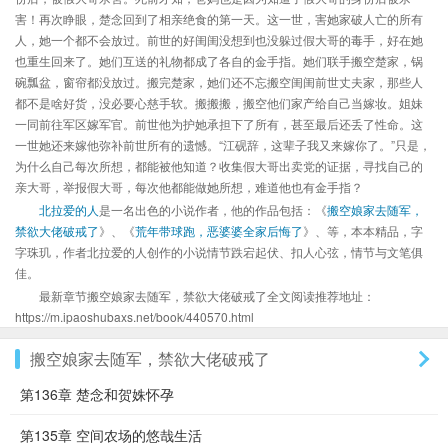
害！再次睁眼，楚念回到了相亲绝食的第一天。这一世，害她家破人亡的所有
人，她一个都不会放过。前世的好闺闺没想到也没躲过假大哥的毒手，好在她
也重生回来了。她们互送的礼物都成了各自的金手指。她们联手搬空楚家，锅
碗瓢盆，窗帘都没放过。搬完楚家，她们还不忘搬空闺闺前世丈夫家，那些人
都不是啥好货，没必要心慈手软。搬搬搬，搬空他们家产给自己当嫁妆。姐妹
一同前往军区嫁军官。前世他为护她承担下了所有，甚至最后还丢了性命。这
一世她还来嫁他弥补前世所有的遗憾。“江砚辞，这辈子我又来嫁你了。”只是，
为什么自己每次所想，都能被他知道？收集假大哥出卖党的证据，寻找自己的
亲大哥，举报假大哥，每次他都能做她所想，难道他也有金手指？
北拉爱的人
是一名出色的小说作者，他的作品包括：《
搬空娘家去随军，
禁欲大佬破戒了
》、《
荒年带球跑，恶婆婆全家后悔了
》、等，本本精品，字
字珠玑，作者北拉爱的人创作的小说情节跌宕起伏、扣人心弦，情节与文笔俱
佳。
最新章节搬空娘家去随军，禁欲大佬破戒了全文阅读推荐地址：
https://m.ipaoshubaxs.net/book/440570.html
搬空娘家去随军，禁欲大佬破戒了
第136章 楚念和贺姝怀孕
第135章 空间农场的悠哉生活