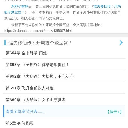
东郊小树林
是一名出色的小说作者，他的作品包括：《
懦夫修仙传：开局
捡个聚宝盆！
》、等，本本精品，字字珠玑，作者东郊小树林创作的小说情节
跌宕起伏、扣人心弦，情节与文笔俱佳。
最新章节懦夫修仙传：开局捡个聚宝盆！全文阅读推荐地址：
https://m.ipaoshubaxs.net/book/435997.html
懦夫修仙传：开局捡个聚宝盆！
第694章 全书终章 归处
第693章 《全剧终》你给老娘挺住！
第692章 《大剧终》大蛤蟆，不忘初心
第691章 飞升台前故人相逢
第690章 《大结局》文陵山守拙者
查看全部章节列表......
【展开+】
第5章 身份暴露