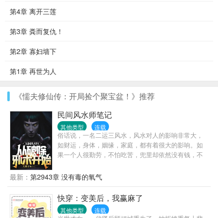
第4章 离开三莲
第3章 粪而复仇！
第2章 寡妇墙下
第1章 再世为人
《懦夫修仙传：开局捡个聚宝盆！》推荐
民间风水师笔记
其他类型
连载
俗话说，一名二运三风水，风水对人的影响非常大，
如财运，身体，姻缘，家庭，都有着很大的影响。如
果一个人很勤劳，不怕吃苦，兜里却依然没有钱，不
是他命运不好，就是家里风水有问题。想不想改变命
运，想不想暴富，想的话，就翻开第一页继续往下
最新：
第2943章 没有毒的氧气
看……
快穿：变美后，我赢麻了
其他类型
连载