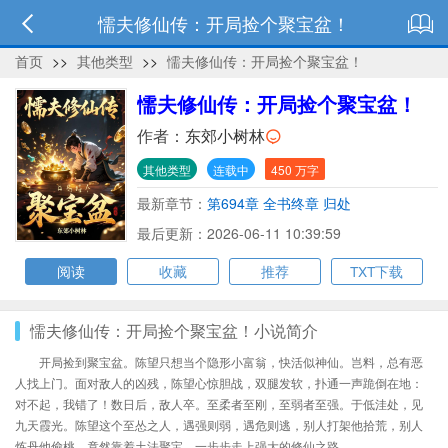
懦夫修仙传：开局捡个聚宝盆！
首页
>>
其他类型
>>
懦夫修仙传：开局捡个聚宝盆！
懦夫修仙传：开局捡个聚宝盆！
作者：
东郊小树林
其他类型
连载中
450 万字
最新章节：
第694章 全书终章 归处
最后更新：2026-06-11 10:39:59
阅读
收藏
推荐
TXT下载
懦夫修仙传：开局捡个聚宝盆！小说简介
开局捡到聚宝盆。陈望只想当个隐形小富翁，快活似神仙。岂料，总有恶
人找上门。面对敌人的凶残，陈望心惊胆战，双腿发软，扑通一声跪倒在地：
对不起，我错了！数日后，敌人卒。至柔者至刚，至弱者至强。于低洼处，见
九天霞光。陈望这个至怂之人，遇强则弱，遇危则逃，别人打架他拾荒，别人
炼丹他偷桃，竟然靠着土法聚宝，一步步走上强大的修仙之路。