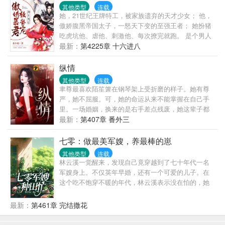
悠，红颜易老；时光如梭，世事沧桑。再后来，我终
其他类型
连载
究是一步一步一步一步……修成了仙。求道路上。有
她，21世纪王牌特工，被家族遗弃的天才少女； 他，
人说，长生如幻梦，不过一场空！有人说，我辈修
傲娇腹黑帝国太子，一怒天下变的至强王者； 她扮猪
士，当砥砺前行！有人说，一万年太久，他只争朝
吃虎坑他、虐他、刺激他、每次撩完就跑。 是个男人
夕！啊对对对。——苟道仙君顾长生《仙君回忆录》
就忍不了！ 他只能猎捕她，宠溺她，诱惑她为他倾
最新：
第4225章 十六进八
节选！…………【苟道，长生，凡人流，杀伐果断。
心，谁知最先动心的人却变成了他。 君临天下的少
时间跨度可能会很长，也许多女主】
年，凤舞江山的少女，一场棋逢对手、势均力敌的爱
纵情
情追逐战，一群热血少年成长的奇幻故事。
其他类型
连载
聿尊最喜欢陌笙箫在钢琴架上受折磨的样子。她有尊
严，她不屈服。可，她的命运从来不能掌握在自己手
里。一场婚姻，换来的是右手差点残废，她这辈子都
不能再碰钢琴。离开聿尊之后，她苟且偷生，另一个
最新：
第407章 番外三
男人，却肯接受她全部的不堪，并且愿意当她的另外
一只手。却不料,聿尊会再次以一副残忍的姿态出现，
七零：做最美军嫂，养最棒的崽
粉碎她虚构的美好。他破坏她的婚礼……
其他类型
连载
林云溪一觉醒来，发现自己竟穿越到了七十年代一名
军嫂身上。不仅英年早婚，还有一个可爱的儿子。在
这个吃不饱穿不暖的年代，林云溪表示没在怕的，她
的种植空间跟着穿过来了！且看她如何抱紧国家大
腿，开工厂，办企业，创建属于自己的商业帝国。听
最新：
第461章 完结撒花
说京都的四合院一千块一套，林云溪大手一挥，有多
少要多少。什么？魔都土地这么便宜，先买上二十亩