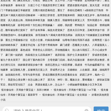
宠冠京城
高门嫡女黑化后，引雄竞
缘起古蜀
女主不语，只是一味修炼
柔弱师妹不舔了，重生
杀穿修真界
食味长安
欠债三个亿？我诡异世界打工暴富
肥婆农妻医术超绝，宠夫无度
外室进
门？带嫁妆改嫁王爷被娇宠
京圈大佬的恶毒初恋，重生了
兽校社恐雌性！s级雄兽过于热情
华
夏无神？满级大佬回归召唤诸神
一家四口穿兽世，崽带异能来种田
满级大佬五岁半，炼丹御兽成
团宠
误入诡道山海，我靠收录神兽无敌
随爹入赘后，我被继母全家宠上天
荒年我通古今，顿顿
饱餐馋死仇家
挺孕肚种田？失忆相公带我躺赢！
成都，我的爱
野狗咬月
知温赴寒
替师姐网
恋，翻车被仙尊们宠坏了
假千金有弹幕，疯批夫君宠疯了
恶兽夫日日争宠，丑雌哭求放个假
开
局强吻贵校F4，假名媛被宠疯
挨骂涨修为？满城大佬求我当师妹
说我克夫？转嫁摄政王全家悔断
肠
重生之学霸修炼计划
社恐小主播，钓疯各路神豪
仙尊每天都在骂我不成器
全网禁惹！温小
姐的锦鲤杀疯了
直播玄学赶海：反手捞个男模海神
豪门虐爱：恶魔夜少太撩人
八零凝脂美人，
婴语满级成团宠
暮色成溺
带兽世众人回现代，开动物园爆火
别人政斗我招工，不小心成女帝
了
豪门第一姑奶奶
伪装领主女儿后我成神了
诡异职场：陈护士又来值夜班了
穿成兽世恶雌：
被九个兽夫亲哭了
国公府丫鬟内卷日常
主母变豪门后妈，靠武力征服全家
兽校钓系女教授，兽
夫们诱引沉沦
病娇暴君请留步偷个香
侯府忘恩负义？权臣撑腰，我虐渣
竹马的偏爱藏不住
蜀
地酱事
妹宝随爸入赘，反被继兄们宠上天
穿成秀才之女
京婚缠欢
人在秦国，基建，搞钱两手
抓
妹崽疯狂作死，哥哥勾皇帝兜底
穿成京圈权贵男主的恶毒前女友
奶团三岁半，鬼肉一口
干！
我是负心渣女啊！你怎么吻上来了
渡天光
神印：我，魔族太女，重铸魔族！
娇软妹宝随
军后，禁欲军官沦陷了
点金
男朋友都是人外，怎么办？
小师妹她带着魔修少主又争又抢
-
-
懦夫修仙传：开局捡个聚宝盆！ 东郊小树林
懦夫修仙传：开局捡个聚宝盆！txt下载
懦夫修
-
-
仙传：开局捡个聚宝盆！最新章节
懦夫修仙传：开局捡个聚宝盆！全文阅读
好看的其他类型
小说