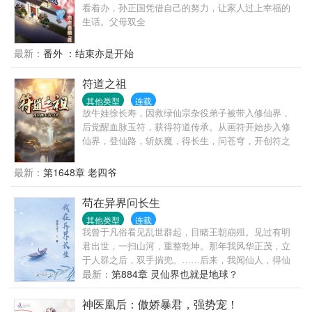
坛算多少后悔值？求而不得算多少后悔值？娄影：
看着办，孙正国凭借自己的努力，让家人过上幸福的
……1、1v1,he,绅士温柔忠犬攻x皮这一下很开心受。
生话。父母双全
攻是系统，不切片，虐渣的归虐渣，恋爱的归恋爱；
2、没肉，拉灯大法好；3、苏爽白甜无逻辑，和反派
最新：
番外 ：结束亦是开始
画风不同，慎入4、作者原号【发呆的樱桃子】，因为
犯了严重错误，已笔名自杀。现号【骑鲸南去】，请
符道之祖
关注微博【晋江-骑鲸南去】
其他类型
连载
放牛娃徐长寿，因救绿仙宗杂役弟子被带入修仙界，
后觉醒血脉玉符，获得符道传承。从画符开始步入修
仙界，登仙路，斩妖魔，得长生，问苍穹，开创符之
大道，成就符祖果位。
最新：
第1648章 老四爷
苟在异界问长生
其他类型
连载
我曾于凡俗看见乱世群起，目睹王朝崩殂。见过有明
君出世，一扫山河，重整乾坤。那年我风华正茂，立
于人群之后，双手揣兜。……后来，我闻仙人，得仙
法，踏仙路。修仙路上，我步履蹒跚。曾听闻，一位
最新：
第884章 灵仙界也就是地球？
位天才，惊才艳艳！领一时风骚！而我，恰凡俗当
年，不过人群之中一路人甲尔。大道无情。岁月悠
神医凰后：傲娇暴君，强势宠！