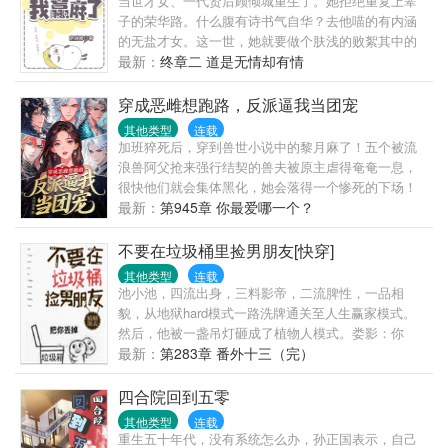
当世才女、一代贤后顾倾城重生了。她拒绝重复上辈
子的荣华路。什么腹有诗书气自华？去他喵的有内涵
的无盐才女。这一世，她就要做个肤浅的败絮其中的
大、美、人！————————顾倾城：我美吗？智
最新：
终章二 道是无情却有情
商换的！顾倾城：我美吗？健康换的！顾倾城：我美
吗？人品换...
穿成恶雌想跑路，反派逼我当团宠
其他类型
连载
加班猝死后，穿到兽世小说中的黎月麻了！五个被流
浪兽阿父抢来强行结契的兽夫被原主虐得奄奄一息，
很快他们就会集体黑化，她会落得一个惨死的下场！
她连夜想好计划，打算找战力天花板阿父投奔、跟反
最新：
第945章 你最爱哪一个？
派们滴血解契划清界限！她利用随身空间，忙着攒兽
晶，种植物，搞生存时，几个反派兽夫看她的目光越
不要在垃圾桶里捡男朋友[快穿]
来越不对劲。桀骜剧毒白蛇用蛇尾缠住她，目光深
其他类型
连载
情：月月，我活着的一天休想和我解契。貌美人鱼搂
池小池，四流出身，三料影帝，二流脾性，一品相
上她的腰，嗓音蛊惑：我唱歌给你听，不要抛弃我。
貌，从地狱hard模式一路洗牌通关至人生赢家模式。
黑鬃毛雄狮低下头颅，蹭她的脸：黎月，只要你不离
然后，他被一盏吊灯砸成了植物人模式。娄影：你
开我，我都命都给你。妩媚赤狐缠上她，吐气如兰：
好，渣攻回收系统了解一下。本系统以渣攻的悔意值
最新：
第283章 番外十三（完）
你之前对我做的，我要加倍从你身上讨回来。清冷祭
为计量单位，每积攒一百悔意值即可脱离当前世界。
司仙鹤俯身看她：我不管你是谁，来自哪里，只有你
友情提示一下，我们的员工在工作中一般是通过自我
四合院回到五零
是我唯一的雌主。黎月：诶？你们不是因为强行结契
奉献与牺牲，培养渣攻的依赖性，一步步让渣攻离不
其他类型
连载
而恨我吗？都要解契了，怎么又不愿意了？
开……池小池：哦。身败名裂算多少后悔值？跌落神
重生五十年代，没有系统怎么办，孙正国表示，自己