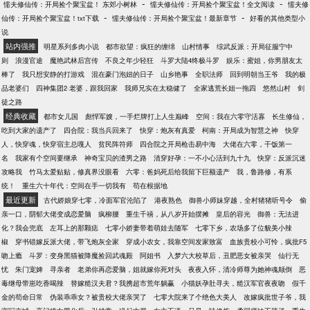
-
-
懦夫修仙传：开局捡个聚宝盆！ 东郊小树林
懦夫修仙传：开局捡个聚宝盆！全文阅读
懦夫修
囤着。老公英俊帅气，儿子聪明伶俐，林云溪活成了
-
-
仙传：开局捡个聚宝盆！txt下载
懦夫修仙传：开局捡个聚宝盆！最新章节
好看的其他类型小
所有女人都羡慕的样子。PS：本文架空，爽就完了。
说
站内强推
明星系列多肉小说
都市欲望：疯狂的缠绵
山村情事
综武反派：开局征服宁中
则
浪漫官途
魔艳武林后宫传
不良之年少轻狂
斗罗大陆4终极斗罗
娱乐：蜜姐，你男朋友太
棒了
我只想安静的打游戏
混在豪门泡妞的日子
山乡艳事
全职法师
回到明朝当王爷
我的极
品老婆们
四神集团2·老婆，跟我回家
我师兄实在太稳健了
全家逃荒长姐一拖四
悠然山村
剑
徒之路
经典收藏
都市女儿国
彪悍军嫂，一手烂牌打上人生巅峰
空间：我在六零守活寡
长生修仙，
吃到大家的遗产了
四合院：我当兵回来了
快穿：炮灰有真爱
柯南：开局成为智慧之神
快穿
人，快穿魂，快穿宿主总嘎人
贫民阵符师
四合院之开局枪击易中海
大佬在六零，干饭第一
名
我家有个空间要继承
神奇宝贝的渣男之路
清穿好孕：一不小心活到九十九
快穿：反派沉迷
攻略我
竹马太爱贴贴，修真界没眼看
六零：爸妈死后给我留下巨额遗产
我，鲁路修，有系
统！
重生六十年代：空间在手一切我有
苟在根据地
最近更新
古代娇娘穿七零，冷面军官沦陷了
港夜熟色
御兽小师妹穿越，全村猪猪听号令
偷
亲一口，阴郁大佬变成恋爱脑
疯柳腰
重生千禧，从八岁开始摆摊
皇后的容光
御兽：无法进
化？我会兜底
左耳上的那颗痣
七零小娇妻带着萌娃去随军
七零下乡，农场多了位貌美小辣
椒
穿书错嫁反派大佬，带飞炮灰全家
穿成小农女，我靠空间发家致富
血族贵校小可怜，疯批F5
吻上瘾
斗罗：变身黑猫被降魔捡回武魂殿
阿姐书
入梦六大校草后，丑肥恶女被亲哭
仙行无
忧
朱门宠婢
寻亲者
老弟你再恋爱脑，姐就嫁你死对头
夜夜入怀，清冷师尊为她神魂颠倒
恶
毒继母带崽吃香喝辣
替嫁糙汉夫君？我携超市荒年躺赢
小猫妖孕肚寻夫，糙汉军官夜夜吻
假千
金的苟命日常
伪装乖乖女？被贵校大佬亲哭了
七零大院来了个绝色大美人
改嫁疯批世子爷，我