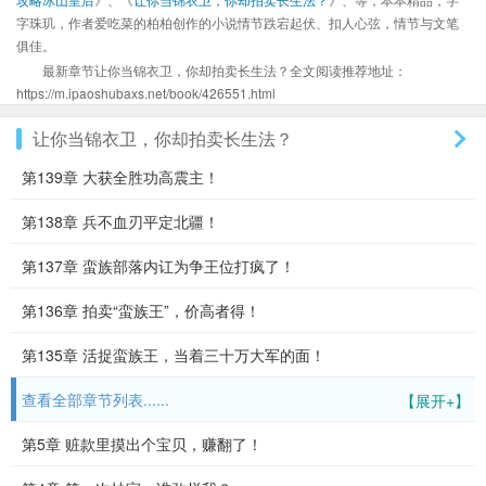
字珠玑，作者爱吃菜的柏柏创作的小说情节跌宕起伏、扣人心弦，情节与文笔
俱佳。
最新章节让你当锦衣卫，你却拍卖长生法？全文阅读推荐地址：
https://m.ipaoshubaxs.net/book/426551.html
让你当锦衣卫，你却拍卖长生法？
第139章 大获全胜功高震主！
第138章 兵不血刃平定北疆！
第137章 蛮族部落内讧为争王位打疯了！
第136章 拍卖“蛮族王”，价高者得！
第135章 活捉蛮族王，当着三十万大军的面！
查看全部章节列表......
【展开+】
第5章 赃款里摸出个宝贝，赚翻了！