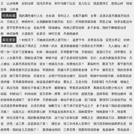
王
山乡艳事
全职法师
混沌天帝诀
和竹马睡了以后
龙入红尘
我是楚球王
悠然山村
情迷
苗寨
三叶草
经典收藏
我的属性修行人生
合欢鼎
背剑之人
女配不掺和
女尊：反派从提升颜值开始洗
白
万相之王
神袛时代：从觉醒献祭天赋开始
玄幻：开局获得屎灵根
罪恶之城
快穿女配总作
妖
星宇世界传奇公会
龙血丹尊
陆地键仙
柯南之肥宅侦探
多子多福，我的子嗣都是仙灵
根
神武独尊
大道朝天
欢喜功
神印王座
丹鼎艳修录
最近更新
一剑惊天下，可她身后的男人更可怕！
盗梦千年
异界游乐场
蛮荒古界记
封神：
拜师元始，我竟成了周武王
大周第一武夫
废灵根修炼慢？但我长生不死啊！
凡人修仙：疯了
吧！你一百岁了还要修仙
剑来：谪仙临世，开局娶妻宁姚
天骄战纪
逍遥行万古
武帝重生
玄
幻：人在废丹房，我能合成万物
神级卡徒
成了反派却想当舔狗
玄幻：从成为家族灵兽开始
凡
人修仙：从废丹房杂役开始
逆女！他镇压大凶，你逐他出宗？
雾临时代
聚灵飞升
看守废丹房
五年，我靠变废为宝证道成仙
帝国权杖
穿越斗罗之擂鼓瓮金锤
太平令
傲世灵主
我的灵兽有
点强
娘子真不是蛇妖
武道长生：从猎户开始加点修行
囚仙塔
刚抽中SSS级天赋，你跟我说游
戏停服
开局废柴师叔祖，收徒返还躺平成仙
重生之，玉龙大陆
【综影视】与天作赌
领袖之
证：风过无痕
我靠生子卷成三界女帝
极限修仙
带着灵诀闯异界
离婚后高冷爵少有点方
师尊
凶猛
剑斩仙门
剑动仙朝
逆天邪神：师尊，你不太对劲
超级无敌，选择系统
寒棺仙缘传
我
的游戏角色成精了
逆天邪神
天骄修仙路：修仙不卷怎么修
巫门诡道
最强宗门从收徒开始
苟
在武道世界称尊做祖
太清天师道
独断万古！座下弟子皆是气运之子
多子多福？我的道侣能增加
天赋！
仙落凡尘：将军的掌心娇
开局盗走徐凤年实力，我称霸雪中
情根废材？不，情道尊
师
转生没落千金，我的数值突破天际
这个仙门全靠玩家
神戮之主
满级基础刀法，屠戮整个武
道
洪荒：这三界，还是朕说了算！
缓归乡
张三丰传承人异界行
我只想安静的做两界生意
病
娇师尊：我的徒儿又想跑了！
最强修仙弱鸡
三界至尊：我要和瑶池双修
鬼道修神
黑色旋涡：