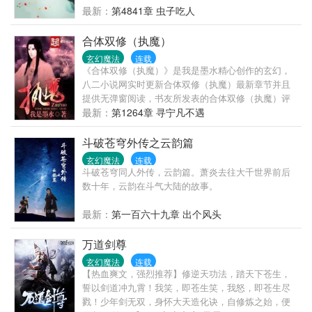
最新：
第4841章 虫子吃人
合体双修（执魔）
玄幻魔法
连载
《合体双修（执魔）》是我是墨水精心创作的玄幻，
八二小说网实时更新合体双修（执魔）最新章节并且
提供无弹窗阅读，书友所发表的合体双修（执魔）评
论，并不代表八二小说网赞同或者支持合体双修（执
最新：
第1264章 寻宁凡不遇
魔）读者的观点。
斗破苍穹外传之云韵篇
玄幻魔法
连载
斗破苍穹同人外传，云韵篇。萧炎去往大千世界前后
数十年，云韵在斗气大陆的故事。
最新：
第一百六十九章 出个风头
万道剑尊
玄幻魔法
连载
【热血爽文，强烈推荐】修逆天功法，踏天下苍生，
誓以剑道冲九霄！我笑，即苍生笑，我怒，即苍生尽
戮！少年剑无双，身怀大天造化诀，自修炼之始，便