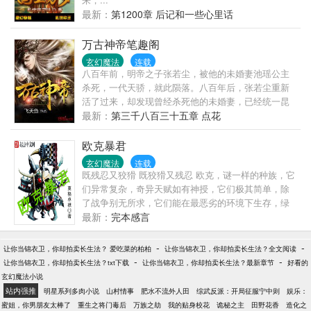
最新：
第1200章 后记和一些心里话
万古神帝笔趣阁
玄幻魔法
连载
八百年前，明帝之子张若尘，被他的未婚妻池瑶公主
杀死，一代天骄，就此陨落。八百年后，张若尘重新
活了过来，却发现曾经杀死他的未婚妻，已经统一昆
仑界，开辟出第一中央帝国，号称“池瑶女皇”。池瑶女
最新：
第三千八百三十五章 点花
皇——统御天下，威临八方；青春永驻，不死不灭。
张若尘站在诸皇祠堂外，望着池瑶女皇的神像，心中
欧克暴君
燃烧起熊熊的仇恨烈焰，“待我重修十三年，敢叫女皇
玄幻魔法
连载
下黄泉”。…………微信公众号开通：feitianyu5，大家
既残忍又狡猾 既狡猾又残忍 欧克，谜一样的种族，它
可以关注一下。
们异常复杂，奇异天赋如有神授，它们极其简单，除
了战争别无所求，它们能在最恶劣的环境下生存，绿
色的皮肤是它们的标志 古克，他破土而出的那一刻
最新：
完本感言
起，整个世界注定将要在一场史无前例的> （老莫的
古巨圾：，想上来的小子就上来吧）
-
-
让你当锦衣卫，你却拍卖长生法？ 爱吃菜的柏柏
让你当锦衣卫，你却拍卖长生法？全文阅读
-
-
让你当锦衣卫，你却拍卖长生法？txt下载
让你当锦衣卫，你却拍卖长生法？最新章节
好看的
玄幻魔法小说
站内强推
明星系列多肉小说
山村情事
肥水不流外人田
综武反派：开局征服宁中则
娱乐：
蜜姐，你男朋友太棒了
重生之将门毒后
万族之劫
我的贴身校花
诡秘之主
田野花香
造化之