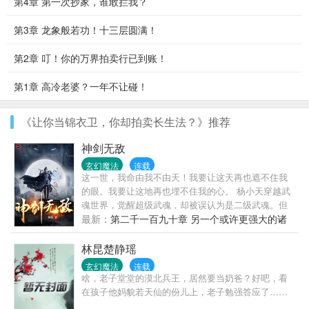
第4章 第一次抄家，谁敢拦我？
第3章 龙象般若功！十三层圆满！
第2章 叮！你的万界拍卖行已到账！
第1章 高冷老婆？一年不让碰！
《让你当锦衣卫，你却拍卖长生法？》推荐
神剑无敌
玄幻魔法
连载
这一世，我命由我不由天！我要让这天再也遮不住我
的眼。我要让这地再也埋不住我的心。 杨小天穿越武
魂世界，觉醒超级武魂，却被误认为是二级武魂。但
是，杨小天却以逆天的成长速度，不断刷新世人的认
最新：
第二千一百九十章 另一个或许更强大的诸
各位书友如果觉得《神剑无敌》还不错的话请不要忘
天万界（大结局）
记向您QQ群和微博里的朋友推荐哦！
林昆楚静瑶
玄幻魔法
连载
啥，老子堂堂的漠北兵王，居然要当奶爸？好吧，看
在孩子他妈貌若天仙的份儿上，老子勉强答应了……