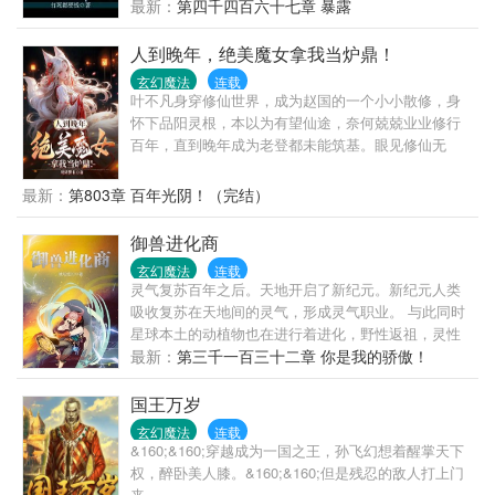
离经叛道，逆天而行。别人眼中的武道，为灵道七重
最新：
第四千四百六十七章 暴露
境、灵力化海、先天金丹、破阴阳、超凡入圣！大天
造化诀，却是神道九重天、扩极致灵海、筑无上金
人到晚年，绝美魔女拿我当炉鼎！
丹、斩阴破阳、问鼎尊者、直冲九霄！步步逆天，步
玄幻魔法
连载
步与众不同！剑无双，一剑在手，天下无双！他是独
叶不凡身穿修仙世界，成为赵国的一个小小散修，身
一无二的逆天君王，杀伐果断，杀尽世间一切该杀之
怀下品阳灵根，本以为有望仙途，奈何兢兢业业修行
人！他，更是掌控万道，亘古以来史上第一剑尊！
百年，直到晚年成为老登都未能筑基。眼见修仙无
望，只得趁自己还能活几年，娶一房老婆，安度晚
年。没曾想，被天魔教绝美魔女抓走当炉鼎。还让他
最新：
第803章 百年光阴！（完结）
修炼减寿魔功。叶不凡麻了。好在觉醒负面逆转系
统。能够转负为正，逆转任何功法、法术、丹药的副
御兽进化商
作用。突破筑基后，绝美魔女看着功法，再看看叶不
玄幻魔法
连载
凡一头乌黑亮发，陷入了迷茫。天魔老祖：“叶不凡，
灵气复苏百年之后。天地开启了新纪元。新纪元人类
天魔功副作用很大，需每日承受蚀骨之痛，且越修越
吸收复苏在天地间的灵气，形成灵气职业。 与此同时
慢……什么？你修炼起来很爽，越练越快？！这不科
星球本土的动植物也在进行着进化，野性返祖，灵性
学！”天机神算：“测算推演之道，逆天而行，每次测算
变异。 林远发现自己能让灵物无限进化，不断提纯血
最新：
第三千一百三十二章 你是我的骄傲！
都会折寿，遭受天谴……什么？你寿命怎么无限了？
脉，从此星网上一家灵物进化小店风生水起的开了起
还每天被天道赐福？”渡劫大能：“你资质愚钝，这等突
来。 林远：没有什么是我给你进货解决不了的，如果
国王万岁
破境界就降低资质的魔功不要修炼……什么？你资质
有就给你多进一点。 这是一本纯粹的宠物文。 书友
怎么涨到仙体了？！”专修魔功，一年化神，十年大
玄幻魔法
连载
群：1019363004
&160;&160;穿越成为一国之王，孙飞幻想着醒掌天下
乘，百年成仙。
权，醉卧美人膝。&160;&160;但是残忍的敌人打上门
来，...