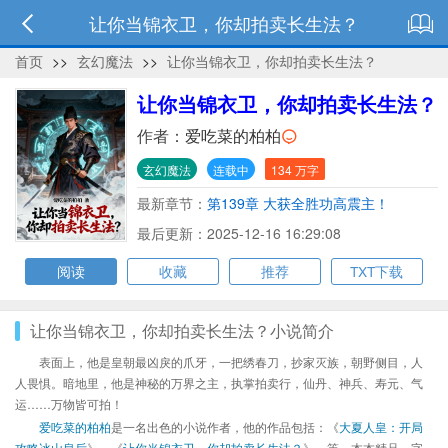
让你当锦衣卫，你却拍卖长生法？
首页
>>
玄幻魔法
>>
让你当锦衣卫，你却拍卖长生法？
让你当锦衣卫，你却拍卖长生法？
作者：
爱吃菜的柏柏
玄幻魔法
连载中
134 万字
最新章节：
第139章 大获全胜功高震主！
最后更新：2025-12-16 16:29:08
阅读
收藏
推荐
TXT下载
让你当锦衣卫，你却拍卖长生法？小说简介
表面上，他是皇朝最凶戾的爪牙，一把绣春刀，抄家灭族，朝野侧目，人
人畏惧。暗地里，他是神秘的万界之主，执掌拍卖行，仙丹、神兵、寿元、气
运……万物皆可拍！
爱吃菜的柏柏
是一名出色的小说作者，他的作品包括：《
大夏人皇：开局
攻略冰山皇后
》、《
让你当锦衣卫，你却拍卖长生法？
》、等，本本精品，字