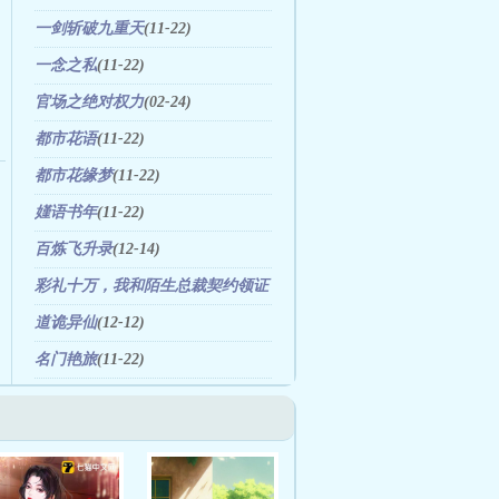
一剑斩破九重天
(11-22)
一念之私
(11-22)
官场之绝对权力
(02-24)
都市花语
(11-22)
都市花缘梦
(11-22)
嫤语书年
(11-22)
百炼飞升录
(12-14)
彩礼十万，我和陌生总裁契约领证
了
(11-21)
道诡异仙
(12-12)
名门艳旅
(11-22)