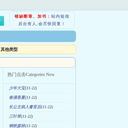
错缺断章、加书：
站内短信
后台有人,会尽快回复！
其他类型
热门点击
Categories New
少年大宝
(11-22)
春满香夏
(11-22)
长公主病入膏肓后
(11-22)
三叶草
(11-22)
钢铁森林
(11-22)