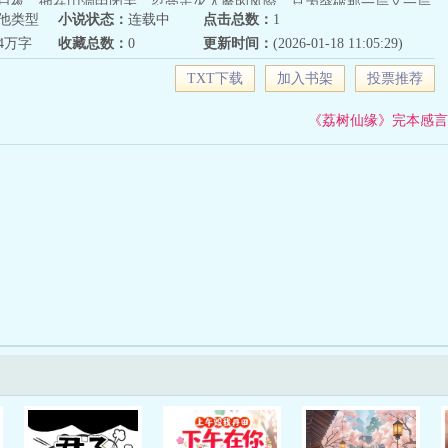
日夜，他在山洞中闭关，忍受走火入魔的风险，只为突破那一层又一层
他类型
小说状态：
连载中
点击总数：
1
流转，张不凡在困境中砥砺前行。他的智谋在一次次被算计中磨砺得愈
54万字
收藏总数：
0
更新时间：
(2026-01-18 11:05:29)
察人心的险恶；他的实力在艰苦修炼里不断攀升，可与各方强者一较高
那决定乾坤的仙魔大战中，张不凡以一袭黑袍之姿现身。他施展出绝世
TXT下载
加入书架
投票推荐
丈，令天地失色。曾经的算计与苦难，皆成他今日的垫脚石。他于战火
除妖，护佑苍生。经此一役，他声名大噪，成为修仙界人人敬仰的传
《荔树仙缘》完本感言
这曾经的小人物，成功逆袭，位列仙班，书写下属于自己的不朽仙路传