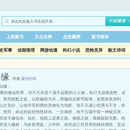
上架新书
月点击榜
总收藏榜
新书榜单
史军事
侦探推理
网游动漫
科幻小说
恐怖灵异
散文诗词
仙缘
作者:
凝结的海
仙缘：
的修仙世界，张不凡本是个毫不起眼的小人物，每日为温饱发愁，还
。那些狡黠之徒，以欺骗他为乐，哄骗他去探寻险地，妄图坐收渔利；
以次充好，让他辛苦积攒的灵物化为泡影。张不凡满心愤懑与不甘，却
。然而，命运的齿轮悄然转动。一次偶然，他于古墟中得一神秘玉简，
部逆天修仙诀。自此，他踏上逆袭之路。修炼之路，艰难险阻无数。他
死深入幽林，与妖兽周旋；少丹药，就凭自己对灵草的独特感悟，尝试