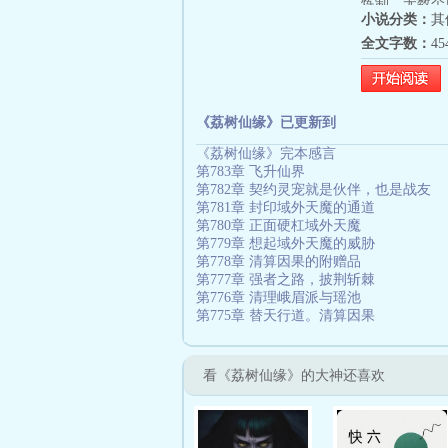
炼制。无数个
小说分类：
其
的境界。岁月
全文字数：
4
发锐利，能洞
下。终于，在
仙法，光芒万
中穿梭，降魔
《荔树仙缘》已更新到
奇。张不凡，
《荔树仙缘》完本感言
奇，
第783章 飞升仙界
第782章 契约灵宠就是伙伴，也是战友
第781章 封印域外天魔的通道
第780章 正面硬杠域外天魔
第779章 想起域外天魔的威胁
第778章 清算因果的附赠品
第777章 强者之路，披荆斩棘
第776章 清理峨眉派与瑶池
第775章 替天行道。清算因果
看《荔树仙缘》的大神还喜欢