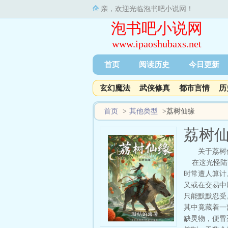
亲，欢迎光临泡书吧小说网！
泡书吧小说网
www.ipaoshubaxs.net
首页
阅读历史
今日更新
玄幻魔法
武侠修真
都市言情
历
首页
>
其他类型
>
荔树仙缘
荔树
关于荔树
在这光怪陆离
时常遭人算计
又或在交易中
只能默默忍受
其中竟藏着一
缺灵物，便冒