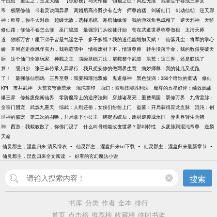
平成仙
重生之，玉龙大陆
【综影视】与天作赌
领袖之证：风过无痕
我靠生子卷成三界女
帝
极限修仙
带着灵诀闯异界
离婚后高冷爵少有点方
师尊凶猛
剑斩仙门
剑动仙朝
逆天邪
神：师尊，你不太对劲
超级无敌，选择系统
寒棺仙缘传
我的游戏角色成精了
逆天邪神
天骄
修仙路：修仙不卷怎么修
巫门诡道
最强宗门从收徒开始
苟在武道世界称尊做祖
太清天师
道
独断万古！座下弟子皆是气运之子
多子多福？我的道侣能增加天赋！
仙落凡尘：将军的掌心
娇
开局盗走徐凤年实力，我称霸雪中
情根废材？不，情道尊师
转生没落千金，我的数值突破天
际
这个仙门全靠玩家
神戮之主
满级基础刀法，屠戮整个武道
洪荒：这三界，还是朕说了
算！
缓归乡
张三丰传承人异界行
我只想安静的做两界生意
病娇师尊：我的徒儿又想跑
了！
最强修仙弱鸡
三界至尊：我要和瑶池双修
鬼道修神
黑色旋涡：356个暗蚀的童话
修仙
KPI
市井武神
大荒玄穹彝荒录
混沌掌印
西幻：被动技能胜利法
魔尊的五星好评：绩效她甜
爆三界
修炼废柴闯仙界
零阶魔导士的逆序法则
穿越诸葛亮，重整蜀国
双修万界
九霄雷脉：
全宗门团宠
武炼九重天
综武：人刚还俗，女侠们纷纷上门
盗墓：开局获得应龙血脉
混沌：创
世神的偏宠
第二次的召唤，开局拿下小公主
绑定系统后，废材逆袭成永恒
异世界转生为猪
神
西游：我截教散了，你佛门没了
什么叫骨粉能改变世界？那叫特性
从废脉到混沌帝尊
逆麟
天命
-
-
-
仙灵郡主，涅盘归来 清风绿衣
仙灵郡主，涅盘归来txt下载
仙灵郡主，涅盘归来最新章节
-
仙灵郡主，涅盘归来全文阅读
好看的玄幻魔法小说
搜索
书库
分类
作者
全本
排行
首页
点击榜
推荐榜
收藏榜
临时书架