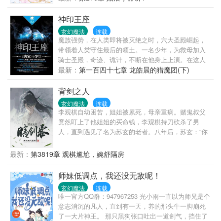
这还是他们认识的校霸吗？ 片段一： 某天，倪伊一在
放学的路上拦住了夏曌。 “书呆子，最近有谣言说我喜
神印王座
欢你。” “我要澄清一下，那不是谣言。” 片段二： 在升
玄幻魔法
连载
旗台上，倪伊一作为成绩进步最大的学生在全校师生
魔族强势，在人类即将被灭绝之时，六大圣殿崛起，
面前分享心得，在演讲结束后，她忽然神色一变，捂
带领着人类守住最后的领土。一名少年，为救母加入
着心口，惊讶地问道，“刚刚是地震了吗？” 底下的师
骑士圣殿，奇迹、诡计，不断在他身上上演。在这人
生皆是错愕地互相对视，刚刚有地震吗？ 此时，台上
类六大圣殿与魔族七十二柱魔神相互倾轧的世界，他
最新：
第一百四十七章 龙皓晨的猎魔团(下)
的倪伊一又开口，“为什么夏曌我看到你，我的心头一
能否登上象征着骑士最高荣耀的神印王座？
震呢？” “……”台下众人已被狗粮咽死。 这是女追男的
背剑之人
故事，也是男追女的故事。
玄幻魔法
连载
李观棋自幼困苦，姐姐被累死，母亲重病。赌鬼叔父
竟然盯上了他姐姐的买命钱，李观棋持刀砍杀了男
人，直到遇见了名为苏玄的老者。八年后，苏玄：“你
下山吧，我也要走了。”伸手递过一个比他还要高的神
秘剑匣，苏玄却管这剑匣叫剑棺。少年不解。“去
最新：
第3819章 观棋尴尬，婉舒隔房
哪？”老者微微一笑，嘴里却说道：“爱哪去哪去，老子
都八年没有红尘炼心了！！”自此，心怀鸿鹄之志的少
师妹低调点，我还没无敌呢！
年郎一脚踏入腥风血雨的修真界！
玄幻魔法
连载
唯一官方QQ群：947967253 光小雨一直以为师兄是个
意志消沉的凡人，直到有一天，养的那头牛一脚崩死
了一大片神王。 那只黑狗张口吐出一道剑气，挡住了