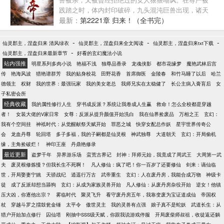
践踏之时，体内封印破碎，九头混沌巨兽出现，诸天
神佛为之颤抖！至此，大帝在我面前，也不过蝼蚁，
最新：
第2221章 归来！（全书完）
我为龙帝，万界无敌！
-
-
-
仙灵郡主，涅盘归来 清风绿衣
仙灵郡主，涅盘归来全文阅读
仙灵郡主，涅盘归来txt下载
-
仙灵郡主，涅盘归来最新章节
好看的玄幻魔法小说
站内强推
明星系列多肉小说
艳福不浅
独尊品香录
龙魂侠影
都市花缘梦
魔艳武林后宫
传
艳海风波
猎艳谱群芳
我的贴身校花
田野花香
首席御医
金陵春
和竹马睡了以后
哈兰
德领主
权财
我的世界：最强玩家
我的美女老总
我师兄实在太稳健了
长公主病入膏肓后
女
子私密会所
经典收藏
我的属性修行人生
穿书成反派？系统让我卷成人生赢
救命！怎么全校都是穿越
者！
女装大佬的V家日常
女尊：反派从提升颜值开始洗白
我在仙界捡废品
万相之王
玄幻：
我有个空间挂
神袛时代：从觉醒献祭天赋开始
罪恶之城
快穿女配总作妖
星宇世界传奇公
会
龙血丹尊
轮回塔
多子多福，我的子嗣都是仙灵根
神武独尊
大道朝天
玄幻：开局偷机
缘，主角捡破烂！
神印王座
丹鼎艳修录
最近更新
盗梦千年
异界游乐场
蛮荒古界记
封神：拜师元始，我竟成了周武王
大周第一武
夫
废灵根修炼慢？但我长生不死啊！
凡人修仙：疯了吧！你一百岁了还要修仙
剑来：谪仙临
世，开局娶妻宁姚
天骄战纪
逍遥行万古
武帝重生
玄幻：人在废丹房，我能合成万物
神级卡
徒
成了反派却想当舔狗
玄幻：从成为家族灵兽开始
凡人修仙：从废丹房杂役开始
逆女！他镇
压大凶，你逐他出宗？
雾临时代
聚灵飞升
看守废丹房五年，我靠变废为宝证道成仙
帝国权
杖
穿越斗罗之擂鼓瓮金锤
太平令
傲世灵主
我的灵兽有点强
娘子真不是蛇妖
武道长生：从
猎户开始加点修行
囚仙塔
刚抽中SSS级天赋，你跟我说游戏停服
开局废柴师叔祖，收徒返还躺