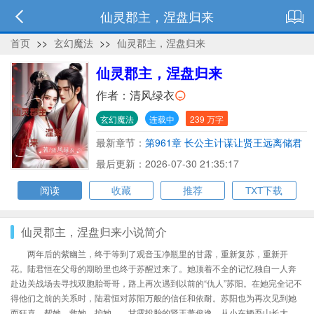
仙灵郡主，涅盘归来
首页
>>
玄幻魔法
>>
仙灵郡主，涅盘归来
仙灵郡主，涅盘归来
作者：
清风绿衣
玄幻魔法
连载中
239 万字
最新章节：
第961章 长公主计谋让贤王远离储君
之位
最后更新：2026-07-30 21:35:17
阅读
收藏
推荐
TXT下载
仙灵郡主，涅盘归来小说简介
两年后的紫幽兰，终于等到了观音玉净瓶里的甘露，重新复苏，重新开
花。陆君恒在父母的期盼里也终于苏醒过来了。她顶着不全的记忆独自一人奔
赴边关战场去寻找双胞胎哥哥，路上再次遇到以前的“仇人”苏阳。在她完全记不
得他们之前的关系时，陆君恒对苏阳万般的信任和依耐。苏阳也为再次见到她
而狂喜，帮她、救她、护她……甘露投胎的贤王萧俊逸，从小在栖吾山长大，