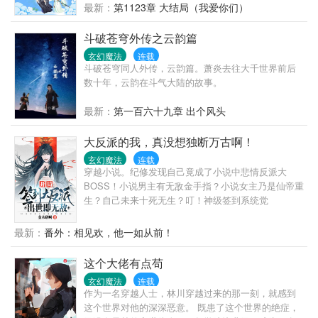
数以百万的妖族。 每天叽叽歪歪叫着的土鸡，竟然是
最新：
第1123章 大结局（我爱你们）
太古凤凰的后裔！ 啊啊啊！ 世界观崩塌啦！ 紫
姬：“师姐，大事不好啦！妖帝带着几百万妖族大军杀
斗破苍穹外传之云韵篇
过来了。” 光小雨：“哦，才几百万啊？” （这是魔帝重
玄幻魔法
连载
生，是冥界之女转世，是主角开启豢养之路，并且呼
斗破苍穹同人外传，云韵篇。萧炎去往大千世界前后
吁大家一定要爱护小动物的故事！）
数十年，云韵在斗气大陆的故事。
最新：
第一百六十九章 出个风头
大反派的我，真没想独断万古啊！
玄幻魔法
连载
穿越小说。纪修发现自己竟成了小说中悲情反派大
BOSS！小说男主有无敌金手指？小说女主乃是仙帝重
生？自己未来十死无生？叮！神级签到系统觉
醒！...........若干年后，纪修看着匍匐在脚下诸天神
佛。微微一笑道：我为天帝，谁赞成，谁反对？
最新：
番外：相见欢，他一如从前！
这个大佬有点苟
玄幻魔法
连载
作为一名穿越人士，林川穿越过来的那一刻，就感到
这个世界对他的深深恶意。 既患了这个世界的绝症，