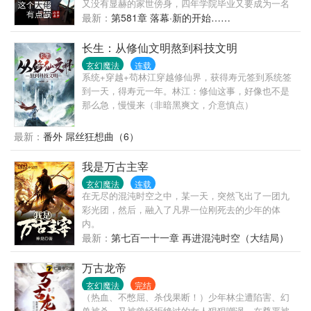
又没有显赫的家世傍身，四年学院毕业又要成为一名
新世界的社畜…… 可是，在其他人眼中，看待这个眯
最新：
第581章 落幕·新的开始……
眯眼的年轻人，却有着截然不同的看法…… 林川的同
学们：这是一个患有顽疾，终生难有大成就的二等残
长生：从修仙文明熬到科技文明
废。 沐家新一代女家主却说：这是一个讨人厌的家
玄幻魔法
连载
伙，不仅骗了我的“分手费”，还没当过我一天男友。
系统+穿越+苟林江穿越修仙界，获得寿元签到系统签
性感狂野的帝国高官苏断珀则表示：这是一个有着卓
到一天，得寿元一年。林江：修仙这事，好像也不是
越才能的年轻人，他各方面都很强，无论是作为警备
那么急，慢慢来（非暗黑爽文，介意慎点）
人员，还是作为一个男人…… 而作为林川的宠物，蓝
小喵却有不同的看法：我或许不是真的喵，但是主人
最新：
番外 屌丝狂想曲（6）
是真的苟！
我是万古主宰
玄幻魔法
连载
在无尽的混沌时空之中，某一天，突然飞出了一团九
彩光团，然后，融入了凡界一位刚死去的少年的体
内。
最新：
第七百一十一章 再进混沌时空（大结局）
万古龙帝
玄幻魔法
完结
（热血、不憋屈、杀伐果断！）少年林尘遭陷害、幻
兽被杀，又被曾经拒绝过的女人狠狠嘲讽。在尊严被