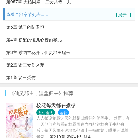
第957章 大婚同嫁，二女共侍一夫
查看全部章节列表......
【展开+】
第5章 饿了的陆君恒
第4章 初醒的恒儿心智如婴儿
第3章 紫幽兰花开，仙灵郡主醒来
第2章 贤王受伤入梦
第1章 贤王受伤
《仙灵郡主，涅盘归来》推荐
校花每天都在撒糖
玄幻魔法
连载
人人都说她最讨厌的就是成绩好的优等生。 然而，有
一天他们竟然看到校霸围在内向的转校尖子生的身
后，每天风雨不改地给他送上一瓶酸奶，嘴里还说着
让人脸红心跳的土味情话。 众人擦了擦自己的狗眼：
最新：
第210章 婚后小甜饼4