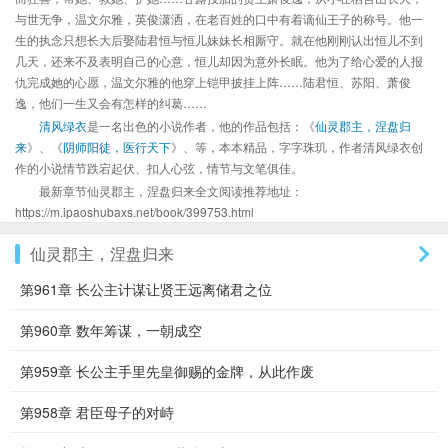
与世无争，温文尔雅，英俊潇洒，在老百姓的口中有着谪仙王子的称号。他一
生的执念只想长大后娶陆君恒与恒儿妹妹长相厮守。就在他刚刚认出恒儿不到
几天，还来不及表明自己的心意，恒儿却因为意外长眠。他为了给心爱的人报
仇完成她的心愿，温文尔雅的他穿上铠甲披挂上阵……陆君恒、苏阳、萧俊
逸，他们一生又会有怎样的纠葛……
清风绿衣
是一名出色的小说作者，他的作品包括：《
仙灵郡主，涅盘归
来
》、《
阴师阳徒，医行天下
》、等，本本精品，字字珠玑，作者清风绿衣创
作的小说情节跌宕起伏、扣人心弦，情节与文笔俱佳。
最新章节仙灵郡主，涅盘归来全文阅读推荐地址：
https://m.ipaoshubaxs.net/book/399753.html
仙灵郡主，涅盘归来
第961章 长公主计谋让贤王远离储君之位
第960章 数年筹谋，一朝成空
第959章 长公主手里先皇御赐的金牌，从此作废
第958章 君臣母子的对峙