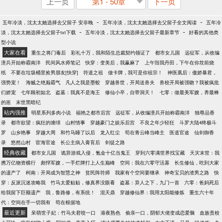
上一页
第1 - 50章
下一页
-
-
五年冷淡，沈太太她选择去父留子 安非晚
五年冷淡，沈太太她选择去父留子全文阅读
五年冷
-
-
淡，沈太太她选择去父留子txt下载
五年冷淡，沈太太她选择去父留子最新章节
好看的其他类
型小说
大家在看
重生之将门毒后
彩礼十万，我和陌生总裁契约领证了
都市女儿国
远征军，从收编
溃兵开始称霸南洋
民间风水师笔记
快穿：变美后，我赢麻了
上午毁我丹田，下午在你坟前烧
纸
不要在垃圾桶里捡男朋友[快穿]
符道之祖
做卡牌，我可是你祖宗！
神医凰后：傲娇暴君，
强势宠！
海贼之绝巅霸气
凡人之我是墨蛟
穿越兽世，开局送兽夫
兽校开局被强吻？我被疯批
们娇宠
七年顾初如北
盗墓：我真不是海王
修仙小卒，自带洞天！
七零：做最美军嫂，养最棒
的崽
末世黑暗纪
站内强推
明星系列多肉小说
福艳之都市后宫
远征军，从收编溃兵开始称霸南洋
独尊品香
录
都市欲望：疯狂的缠绵
山村情事
穿越豪门之娱乐后宫
不良之年少轻狂
斗罗大陆4终极斗
罗
山乡艳事
穿越大周
和竹马睡了以后
龙入红尘
苟在青云峰当峰主
医道官途
仙剑御香
录
悠然山村
宦海官途
长公主病入膏肓后
剑徒之路
经典收藏
都市女儿国
诡异游戏入侵，氪金十亿当鬼王
穿到六零满世界找宝藏
天灾末世：我
携万亿物资横行
彪悍军嫂，一手烂牌打上人生巅峰
空间：我在六零守活寡
长生修仙，吃到大家
的遗产了
柯南：开局成为智慧之神
贫民阵符师
我家有个空间要继承
神奇宝贝的渣男之路
快
穿：反派沉迷攻略我
竹马太爱贴贴，修真界没眼看
盗墓：异人之下，九门一首
六零：爸妈死后
给我留下巨额遗产
我，鲁路修，有系统！
混天鼎
穿越修仙界：我用太阳能修炼
重生六十年
代：空间在手一切我有
苟在根据地
最近更新
呆萌世子妃：竹马夫君咬一口
港夜熟色
偷亲一口，阴郁大佬变成恋爱脑
血族贵校