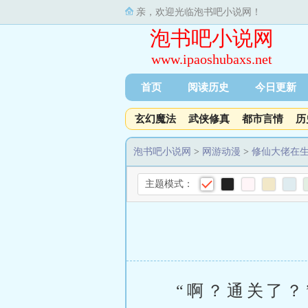
亲，欢迎光临泡书吧小说网！
泡书吧小说网
www.ipaoshubaxs.net
首页
阅读历史
今日更新
玄幻魔法
武侠修真
都市言情
历
泡书吧小说网
>
网游动漫
>
修仙大佬在
主题模式：
“啊？通关了？