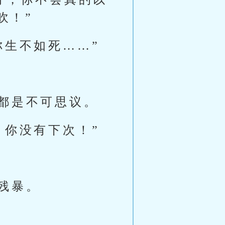
吹！”
你生不如死……”
都是不可思议。
，你没有下次！”
残暴。