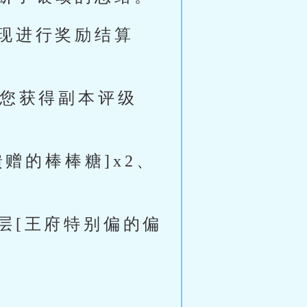
现进行奖励结算
喜您获得副本评级
赠的棒棒糖]x2、
层[王府特别偏的偏