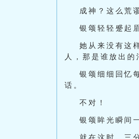
成神？这么荒
银颂轻轻蹙起
她从来没有这
人，那是谁放出的
银颂细细回忆
话。
不对！
银颂眸光瞬间
就在这时，三