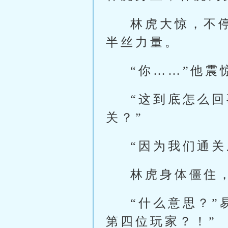
林虎大惊，不
半丝力量。
“你……”他
“这到底怎么
关？”
“因为我们通
林虎身体僵住
“什么意思？
第四位玩家？！”