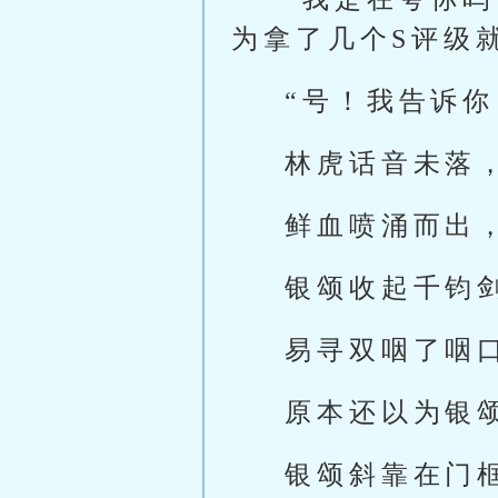
为拿了几个S评级
“号！我告诉
林虎话音未落
鲜血喷涌而出
银颂收起千钧
易寻双咽了咽
原本还以为银
银颂斜靠在门