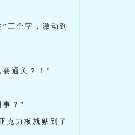
关”三个字，激动到
么要通关？！”
事？”
亚克力板就贴到了