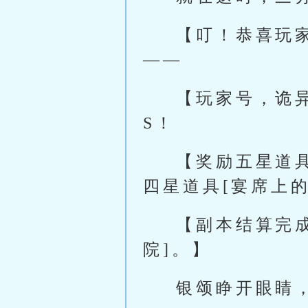
【叮！恭喜玩
——
【玩家号，诡
S！
【奖励五星道具
四星道具[宴席上的
【副本结算完
院]。】
银颂睁开眼睛