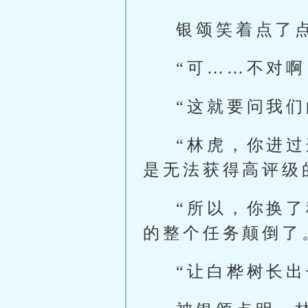
银颂笑着点了
“可……不对啊
“这就要问我
“林虎，你进
是无法获得高评级
“所以，你换
的整个任务颠倒了
“让白桦树长