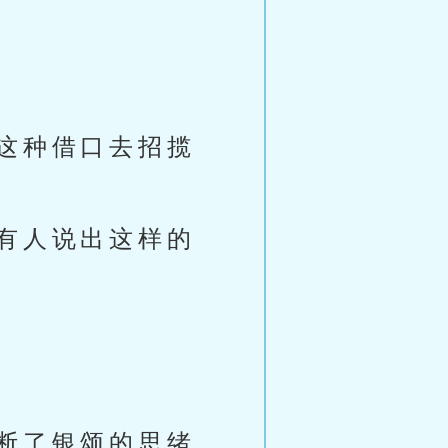
这种借口去招揽
有人说出这样的
断了银颂的思绪。