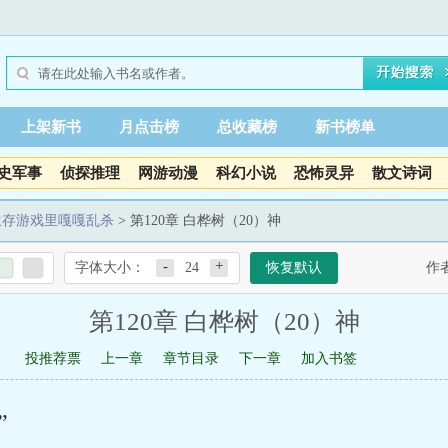
上架新书
月点击榜
总收藏榜
新书榜单
史军事
侦探推理
网游动漫
科幻小说
恐怖灵异
散文诗词
生存游戏里嘎嘎乱杀
> 第120章 白桦树（20）神
-
+
字体大小：
24
恢复默认
作
第120章 白桦树（20）神
投推荐票
上一章
章节目录
下一章
加入书签
”