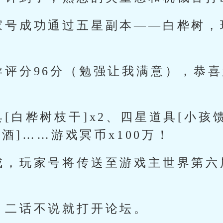
家号成功通过五星副本——白桦树，
异评分96分（勉强让我满意），恭
[白桦树枝干]x2、四星道具[小孩馈
酒]……游戏冥币x100万！
成，玩家号将传送至游戏主世界第六
，二话不说就打开论坛。