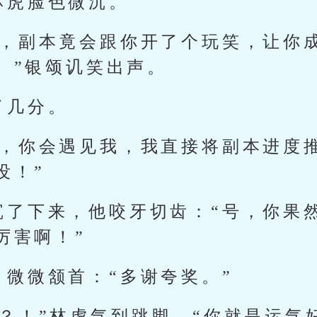
林虎脸色微沉。
到，副本竟会跟你开了个玩笑，让你
。”银颂讥笑出声。
了几分。
是，你会遇见我，我直接将副本进度
没！”
沉了下来，他咬牙切齿：“号，你果
厉害啊！”
，微微颔首：“多谢夸奖。”
吗？！”林虎气到跳脚，“你就是运气