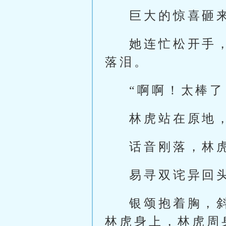
巨大的惊喜砸
她连忙松开手
落泪。
“啊啊！太棒了
林虎站在原地
话音刚落，林
易寻双诧异回
银颂抱着胸，
林虎身上，林虎周