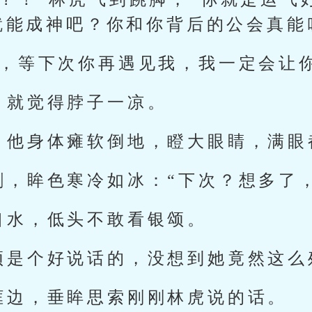
就能成神吧？你和你背后的公会真能
你，等下次你再遇见我，我一定会让
，就觉得脖子一凉。
，他身体瘫软倒地，瞪大眼睛，满眼
剑，眸色寒冷如冰：“下次？想多了
口水，低头不敢看银颂。
颂是个好说话的，没想到她竟然这么
框边，垂眸思索刚刚林虎说的话。