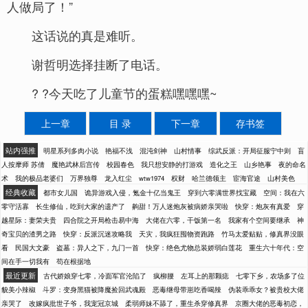
人做局了！”
这话说的真是难听。
谢哲明选择挂断了电话。
? ?今天吃了儿童节的蛋糕嘿嘿嘿~
上一章
目 录
下一章
存书签
站内强推
明星系列多肉小说
艳福不浅
混沌剑神
山村情事
综武反派：开局征服宁中则
盲
人按摩师 苏倩
魔艳武林后宫传
校园春色
我只想安静的打游戏
造化之王
山乡艳事
夜的命名
术
我的极品老婆们
万界独尊
龙入红尘
wtw1974
权财
哈兰德领主
宦海官途
山村美色
经典收藏
都市女儿国
诡异游戏入侵，氪金十亿当鬼王
穿到六零满世界找宝藏
空间：我在六
零守活寡
长生修仙，吃到大家的遗产了
齁甜！万人迷炮灰被病娇亲哭啦
快穿：炮灰有真爱
穿
越星际：妻荣夫贵
四合院之开局枪击易中海
大佬在六零，干饭第一名
我家有个空间要继承
神
奇宝贝的渣男之路
快穿：反派沉迷攻略我
天灾，我疯狂囤物资跑路
竹马太爱贴贴，修真界没眼
看
民国大文豪
盗墓：异人之下，九门一首
快穿：绝色尤物总装娇弱白莲花
重生六十年代：空
间在手一切我有
苟在根据地
最近更新
古代娇娘穿七零，冷面军官沦陷了
疯柳腰
左耳上的那颗痣
七零下乡，农场多了位
貌美小辣椒
斗罗：变身黑猫被降魔捡回武魂殿
恶毒继母带崽吃香喝辣
伪装乖乖女？被贵校大佬
亲哭了
改嫁疯批世子爷，我宠冠京城
柔弱师妹不舔了，重生杀穿修真界
京圈大佬的恶毒初恋，