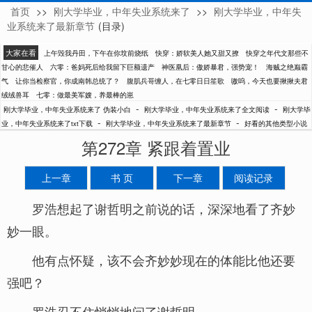
首页
>>
刚大学毕业，中年失业系统来了
>>
刚大学毕业，中年失
伪装小白
业系统来了最新章节
(目录)
大家在看
上午毁我丹田，下午在你坟前烧纸
快穿：娇软美人她又甜又撩
快穿之年代文那些不
甘心的悲催人
六零：爸妈死后给我留下巨额遗产
神医凰后：傲娇暴君，强势宠！
海贼之绝巅霸
气
让你当检察官，你成南韩总统了？
腹肌兵哥缠人，在七零日日笙歌
嗷呜，今天也要揪揪夫君
绒绒兽耳
七零：做最美军嫂，养最棒的崽
-
-
刚大学毕业，中年失业系统来了 伪装小白
刚大学毕业，中年失业系统来了全文阅读
刚大学毕
-
-
业，中年失业系统来了txt下载
刚大学毕业，中年失业系统来了最新章节
好看的其他类型小说
第272章 紧跟着置业
上一章
书 页
下一章
阅读记录
罗浩想起了谢哲明之前说的话，深深地看了齐妙
妙一眼。
他有点怀疑，该不会齐妙妙现在的体能比他还要
强吧？
罗浩忍不住悄悄地问了谢哲明。