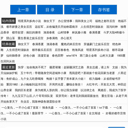
上一章
目 录
下一章
存书签
站内强推
明星系列多肉小说
御女天下
办公室情事：我和美女上司
福艳之都市后宫
艳福不
浅
都市娇妻之美女后宫
远征军，从收编溃兵开始称霸南洋
人生得意时须纵欢
混沌剑神
独尊
品香录
都市欲望：疯狂的缠绵
渔港春夜
山村情事
林岚秦小雅
春满香夏
斗罗大陆4终极斗
罗
阴山箓
重生香港之娱乐后宫
乡春满艳
赤心巡天
经典收藏
御女天下
春满香夏
渔港春夜
魔艳武林后宫传
穿越豪门之娱乐后宫
绝色神
雕
人生得意时须纵欢
都市极乐后后宫
后宫春春色
艳海风波
明星系列多肉小说
都市花缘
梦
仙剑御香录
好色小姨
浪漫官途
春色田野
wtw1974
寒门枭士金锋
山村大文豪
1955重
生回到从前
最近更新
快穿：短命炮灰不死了
颖星璀璨：赵丽颖演艺之路
美女总裁，请上车
文娱：我为
天仙妹妹护航
五十年代：带着随身空间进城奔小康
甩我是吧？那就捡个校花回家当老婆
八零赶
海：鱼虾成山，九个女儿吃香喝辣
悔婚？反手娶了资本家大小姐！
权力巅峰：从省府秘书开
始
重回1982：从小舢板到远洋巨轮
开局穷光蛋，赚钱全靠挂！
火红年代：开发北大荒，种田赶
山养全家
我的区长老婆
身为精英人形的我，你让我当保镖
以法律之名
离婚后，我成为了医学
传奇！
九九宝贝下山后,八个哥哥排队宠
双穿亮剑：老李见到我就双眼放光
重生官场：从老干局
开始执掌天下
失业后，我靠神级鱼塘震惊全球
-
-
一心复仇，一不小心成了首富！ 辣条先森
一心复仇，一不小心成了首富！txt下载
一心复
-
-
仇，一不小心成了首富！最新章节
一心复仇，一不小心成了首富！全文阅读
好看的都市言情
小说