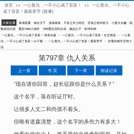
首页
>>
一心复仇，一不小心成了首富！
>>
一心复仇，一不小心
辣条先森
成了首富！最新章节
(目录)
大家在看
春满香夏
御女天下
渔港春夜
不良之年少轻狂
官场之绝对权力
小妻太水嫩：陆
教授花式宠
重回1982小渔村
1955重生回到从前
极品公子
乾坤剑神
-
-
一心复仇，一不小心成了首富！ 辣条先森
一心复仇，一不小心成了首富！全文阅读
一心复
-
-
仇，一不小心成了首富！txt下载
一心复仇，一不小心成了首富！最新章节
好看的都市言情小
说
第797章 仇人关系
上一章
书 页
下一章
阅读记录
“现在请你回答，赵长征跟你是什么关系？”
这个名字，落在听证厅时。
让很多人丈二和尚摸不着头。
但唯有道森清楚，这个名字的杀伤力有多大！
他看向场中众人，将手里的文件拿到面前，开始