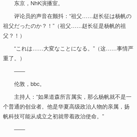
东京，NhK演播室。
评论员的声音在颤抖：“祖父……赵长征は杨帆の
祖父だったのか？！”（祖父……赵长征是杨帆的祖
父？！）
“これは……大変なことになる。”（这……事情严
重了。）
——
伦敦，bbc。
主持人：“如果道森所言属实，那么杨帆就不是一
个普通的创业者。他是华夏高级政治人物的亲属，扬
帆科技可能从成立之初就带着政治使命。”
——