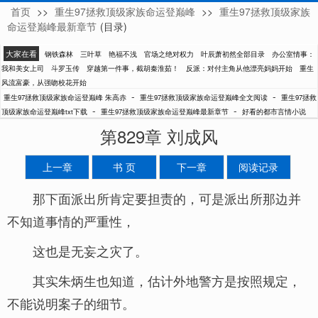
首页
>>
重生97拯救顶级家族命运登巅峰
>>
重生97拯救顶级家族
朱高赤
命运登巅峰最新章节
(目录)
大家在看
钢铁森林
三叶草
艳福不浅
官场之绝对权力
叶辰萧初然全部目录
办公室情事：
我和美女上司
斗罗玉传
穿越第一件事，截胡秦淮茹！
反派：对付主角从他漂亮妈妈开始
重生
风流富豪，从强吻校花开始
-
-
重生97拯救顶级家族命运登巅峰 朱高赤
重生97拯救顶级家族命运登巅峰全文阅读
重生97拯救
-
-
顶级家族命运登巅峰txt下载
重生97拯救顶级家族命运登巅峰最新章节
好看的都市言情小说
第829章 刘成风
上一章
书 页
下一章
阅读记录
那下面派出所肯定要担责的，可是派出所那边并
不知道事情的严重性，
这也是无妄之灾了。
其实朱炳生也知道，估计外地警方是按照规定，
不能说明案子的细节。