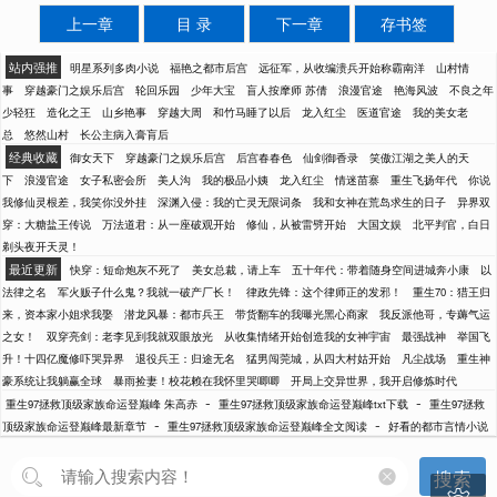
上一章
目 录
下一章
存书签
站内强推
明星系列多肉小说
福艳之都市后宫
远征军，从收编溃兵开始称霸南洋
山村情
事
穿越豪门之娱乐后宫
轮回乐园
少年大宝
盲人按摩师 苏倩
浪漫官途
艳海风波
不良之年
少轻狂
造化之王
山乡艳事
穿越大周
和竹马睡了以后
龙入红尘
医道官途
我的美女老
总
悠然山村
长公主病入膏肓后
经典收藏
御女天下
穿越豪门之娱乐后宫
后宫春春色
仙剑御香录
笑傲江湖之美人的天
下
浪漫官途
女子私密会所
美人沟
我的极品小姨
龙入红尘
情迷苗寨
重生飞扬年代
你说
我修仙灵根差，我笑你没外挂
深渊入侵：我的亡灵无限词条
我和女神在荒岛求生的日子
异界双
穿：大糖盐王传说
万法道君：从一座破观开始
修仙，从被雷劈开始
大国文娱
北平判官，白日
剃头夜开天灵！
最近更新
快穿：短命炮灰不死了
美女总裁，请上车
五十年代：带着随身空间进城奔小康
以
法律之名
军火贩子什么鬼？我就一破产厂长！
律政先锋：这个律师正的发邪！
重生70：猎王归
来，资本家小姐求我娶
潜龙风暴：都市兵王
带货翻车的我曝光黑心商家
我反派他哥，专薅气运
之女！
双穿亮剑：老李见到我就双眼放光
从收集情绪开始创造我的女神宇宙
最强战神
举国飞
升！十四亿魔修吓哭异界
退役兵王：归途无名
猛男闯莞城，从四大村姑开始
凡尘战场
重生神
豪系统让我躺赢全球
暴雨捡妻！校花赖在我怀里哭唧唧
开局上交异世界，我开启修炼时代
-
-
重生97拯救顶级家族命运登巅峰 朱高赤
重生97拯救顶级家族命运登巅峰txt下载
重生97拯救
-
-
顶级家族命运登巅峰最新章节
重生97拯救顶级家族命运登巅峰全文阅读
好看的都市言情小说
搜索