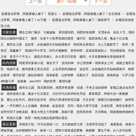
上一页
第1 - 50章
下一页
-
-
剧透翁法罗斯，阿格莱雅人麻了！ 君彦公
剧透翁法罗斯，阿格莱雅人麻了！全文阅读
剧透翁
-
-
法罗斯，阿格莱雅人麻了！txt下载
剧透翁法罗斯，阿格莱雅人麻了！最新章节
好看的其他类
型小说
大家在看
重生之将门毒后
引她放纵
我无限回档，洞悉所有底牌
京雪未央
彩礼十万，我和
陌生总裁契约领证了
慢穿：在各个小世界里疯狂囤货
逢灯纪
诡异游戏入侵，氪金十亿当鬼
王
都市女儿国
远征军，从收编溃兵开始称霸南洋
民间风水师笔记
大人又被贬官了
快穿：变
美后，我赢麻了
我成封号斗罗后，封印才被解除
兽世种田：反派崽崽超粘人
苟在根据地
符道
之祖
皇兄个个不当人
腹肌兵哥缠人，在七零日日笙歌
嗷呜，今天也要揪揪夫君绒绒兽耳
站内强推
明星系列多肉小说
御女天下
混沌剑神
办公室情事：我和美女上司
福艳之都市后
宫
艳福不浅
都市娇妻之美女后宫
人生得意时须纵欢
远征军，从收编溃兵开始称霸南洋
独尊
品香录
都市欲望：疯狂的缠绵
渔港春夜
山村情事
花都太子
轮回乐园
艳海风波
斗罗大陆
4终极斗罗
金陵春
wtw1974
我的世界：最强玩家
经典收藏
都市女儿国
我无限回档，洞悉所有底牌
综漫：不务正业的厨师
影视之旅从知否开
始
诡异游戏入侵，氪金十亿当鬼王
火红年代从技术科长开始
暴富囤货，举报大伯一家被爆
宠
重生火红年代，我有百亩空间
穿到六零满世界找宝藏
天灾末世：我携万亿物资横行
彪悍军
嫂，一手烂牌打上人生巅峰
鲁路修：血染皇室
空间：我在六零守活寡
文体巨星
掏空全家真千
金带空间下乡救亲妈
重生大明之六世荣耀，老娘不要
贫民阵符师
天灾降临：我靠囤物资拯救世
界
民国大文豪
快穿：绝色尤物总装娇弱白莲花
最近更新
呆萌世子妃：竹马夫君咬一口
古代娇娘穿七零，冷面军官沦陷了
港夜熟色
御兽小
师妹穿越，全村猪猪听号令
偷亲一口，阴郁大佬变成恋爱脑
疯柳腰
重生千禧，从八岁开始摆