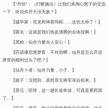
【*丹恒*：（打断施法）让我们来掏心窝子的交流
一下，听说你开大没无敌？】
【磕学家：苍龙和神君同框……这也太帅了！】
【匿名：这就是我们热血沸腾的合体技啊！】
【黑粉：仙舟力量令人安心！】
【匹诺康尼逐梦客：不对劲啊，仙舟是怎么开进
梦里的顺利过头了吧？】
【仙舟卜者：仙舟力量，小子。】
【姬子：没想到，居然景元将军亲自前来。】
【景元：哎呀，这一趟长途奔波，可真是累死我
了。】
【符玄：将军，您从始至终都坐在元帅府，寸步