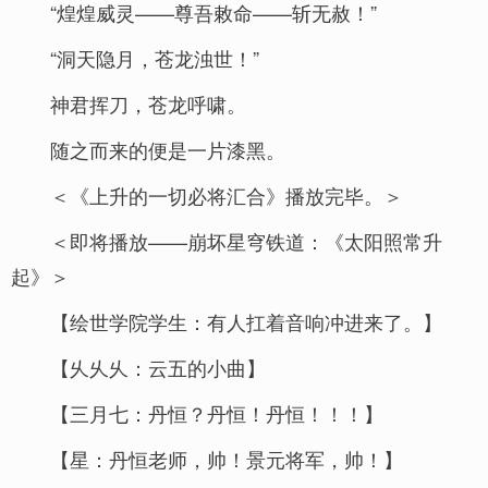
“煌煌威灵——尊吾敕命——斩无赦！”
“洞天隐月，苍龙浊世！”
神君挥刀，苍龙呼啸。
随之而来的便是一片漆黑。
＜《上升的一切必将汇合》播放完毕。＞
＜即将播放——崩坏星穹铁道：《太阳照常升
起》＞
【绘世学院学生：有人扛着音响冲进来了。】
【乆乆乆：云五的小曲】
【三月七：丹恒？丹恒！丹恒！！！】
【星：丹恒老师，帅！景元将军，帅！】