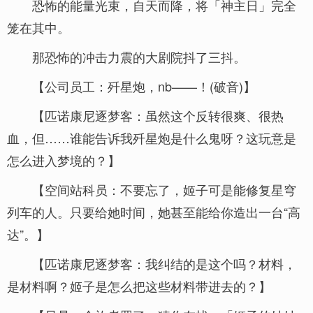
恐怖的能量光束，自天而降，将「神主日」完全
笼在其中。
那恐怖的冲击力震的大剧院抖了三抖。
【公司员工：歼星炮，nb——！(破音)】
【匹诺康尼逐梦客：虽然这个反转很爽、很热
血，但……谁能告诉我歼星炮是什么鬼呀？这玩意是
怎么进入梦境的？】
【空间站科员：不要忘了，姬子可是能修复星穹
列车的人。只要给她时间，她甚至能给你造出一台“高
达”。】
【匹诺康尼逐梦客：我纠结的是这个吗？材料，
是材料啊？姬子是怎么把这些材料带进去的？】