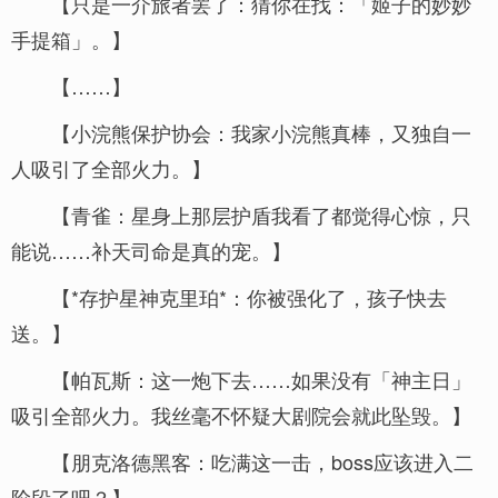
【只是一介旅者罢了：猜你在找：「姬子的妙妙
手提箱」。】
【……】
【小浣熊保护协会：我家小浣熊真棒，又独自一
人吸引了全部火力。】
【青雀：星身上那层护盾我看了都觉得心惊，只
能说……补天司命是真的宠。】
【*存护星神克里珀*：你被强化了，孩子快去
送。】
【帕瓦斯：这一炮下去……如果没有「神主日」
吸引全部火力。我丝毫不怀疑大剧院会就此坠毁。】
【朋克洛德黑客：吃满这一击，boss应该进入二
阶段了吧？】