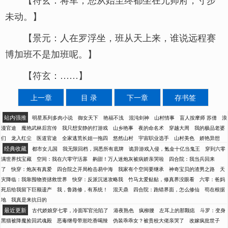
未动。】
【景元：人在罗浮坐，班从天上来，谁说远程赛
博加班不是加班呢。】
【符玄：……】
上一章
目 录
下一章
存书签
站内强推
明星系列多肉小说
御女天下
艳福不浅
混沌剑神
山村情事
盲人按摩师 苏倩
浪
漫官途
魔艳武林后宫传
我只想安静的打游戏
山乡艳事
夜的命名术
穿越大周
我的极品老婆
们
龙入红尘
医道官途
全家逃荒长姐一拖四
悠然山村
宇宙职业选手
山村美色
娇艳异想
经典收藏
都市女儿国
我无限回档，洞悉所有底牌
诡异游戏入侵，氪金十亿当鬼王
穿到六零
满世界找宝藏
空间：我在六零守活寡
齁甜！万人迷炮灰被病娇亲哭啦
四合院：我当兵回来
了
快穿：炮灰有真爱
四合院之开局枪击易中海
我家有个空间要继承
神奇宝贝的渣男之路
天
灾降临：我靠囤物资拯救世界
快穿：反派沉迷攻略我
竹马太爱贴贴，修真界没眼看
六零：爸妈
死后给我留下巨额遗产
我，鲁路修，有系统！
混天鼎
四合院：跑错界面，怎么修仙
苟在根据
地
我真是来抗日的
最近更新
古代娇娘穿七零，冷面军官沦陷了
港夜熟色
疯柳腰
左耳上的那颗痣
斗罗：变身
黑猫被降魔捡回武魂殿
恶毒继母带崽吃香喝辣
伪装乖乖女？被贵校大佬亲哭了
改嫁疯批世子