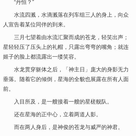
“丹恒？”
水流四溅，水滴溅落在列车组三人的身上，向众
人宣告着某位同伴的到来。
三月七望着由水流汇聚而成的苍龙，轻笑出声；
星轻轻压了压头上的礼帽，只露出弯弯的嘴角；就连
姬子的脸上都流露出一缕笑容。
水龙贯穿躯体之后，「神主日」庞大的身影无力
垂落。随着它的倾倒，星海的全貌也展露在所有人面
前。
入目所及，是一艘接着一艘的星槎舰队。
还在星海的正中心，立着两道人影。
而在两人身后，是神俊的苍龙与威严的神君。