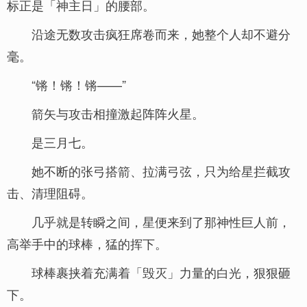
标正是「神主日」的腰部。
沿途无数攻击疯狂席卷而来，她整个人却不避分
毫。
“锵！锵！锵——”
箭矢与攻击相撞激起阵阵火星。
是三月七。
她不断的张弓搭箭、拉满弓弦，只为给星拦截攻
击、清理阻碍。
几乎就是转瞬之间，星便来到了那神性巨人前，
高举手中的球棒，猛的挥下。
球棒裹挟着充满着「毁灭」力量的白光，狠狠砸
下。