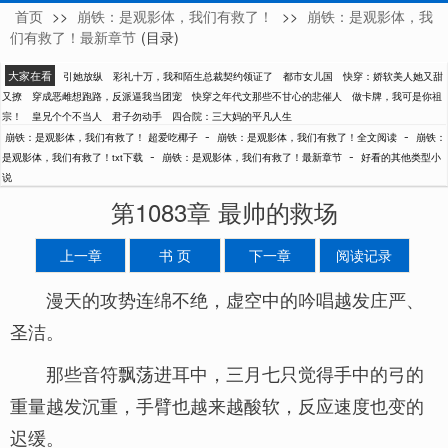
首页
>>
崩铁：是观影体，我们有救了！
>>
崩铁：是观影体，我
超爱吃椰子
们有救了！最新章节
(目录)
大家在看
引她放纵
彩礼十万，我和陌生总裁契约领证了
都市女儿国
快穿：娇软美人她又甜
又撩
穿成恶雌想跑路，反派逼我当团宠
快穿之年代文那些不甘心的悲催人
做卡牌，我可是你祖
宗！
皇兄个个不当人
君子勿动手
四合院：三大妈的平凡人生
-
-
崩铁：是观影体，我们有救了！ 超爱吃椰子
崩铁：是观影体，我们有救了！全文阅读
崩铁：
-
-
是观影体，我们有救了！txt下载
崩铁：是观影体，我们有救了！最新章节
好看的其他类型小
说
第1083章 最帅的救场
上一章
书 页
下一章
阅读记录
漫天的攻势连绵不绝，虚空中的吟唱越发庄严、
圣洁。
那些音符飘荡进耳中，三月七只觉得手中的弓的
重量越发沉重，手臂也越来越酸软，反应速度也变的
迟缓。