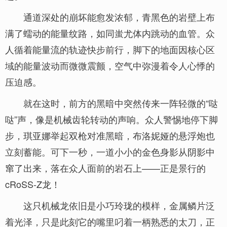
通道深处的崩坏能愈发浓郁，青黑色的岩壁上布
满了蠕动的能量纹路，如同蚩尤体内跳动的血管。众
人循着能量流的轨迹快步前行，脚下的地面因核心区
域的能量波动而微微震颤，空气中弥漫着令人心悸的
压迫感。
就在这时，前方的黑暗中突然传来一阵轻微的“哒
哒”声，像是机械齿轮转动的声响。众人警惕地停下脚
步，琪亚娜举起双枪对准黑暗，布洛妮娅的悬浮炮也
立刻蓄能。可下一秒，一道小小的金色身影从阴影中
窜了出来，落在众人面前的岩石上——正是景行的
cRoSS-Z龙！
这只机械龙依旧是小巧玲珑的模样，金属鳞片泛
着光泽，只是此刻它的嘴里叼着一柄熟悉的太刀，正