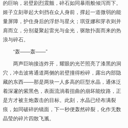
的巨响，岩壁剧烈震颤，碎石如同暴雨般倾泻而下。
姬子立刻举起大剑挡在众人身前，撑起一道微弱的能
量屏障，护住身后的浮舒与星火；琪亚娜和芽衣则并
肩而立，分别凝聚起雷光与金光，驱散扑面而来的热
浪与碎石。
“轰——轰——”
两声巨响接连炸开，耀眼的光芒照亮了漆黑的洞
穴，冲击波将通道两侧的岩壁撞得粉碎，露出内部隐
藏的东西——那是两块一人多高的巨型水晶，通体泛
着深邃的紫黑色，表面流淌着扭曲的崩坏能纹路，正
是方才被主炮轰击的目标。此刻，水晶已经布满裂
痕，如同破碎的镜面，下一秒便轰然碎裂，化作无数
晶莹的碎片四散飞溅。