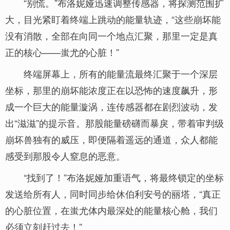
“别慌。”布洛妮娅迅速调整传感器，将探测范围扩
大，目光紧盯着终端上跳动的能量轨迹，“这些崩坏能
没有消散，全部在向同一个地点汇聚，那里一定是真
正的核心——蚩尤的心脏！”
终端屏幕上，所有的能量流最终汇聚于一个深层
坐标，那里的崩坏能浓度正在以恐怖的速度飙升，形
成一个巨大的能量漩涡，连传感器都在剧烈波动，发
出“滋滋”的提示音。那股能量磅礴而暴戾，带着审判级
崩坏兽独有的威压，即便隔着遥远的通道，众人都能
感受到那股令人窒息的恶意。
“找到了！”布洛妮娅加重语气，将最终锁定的坐标
发送给所有人，同时同步给休伯利安号的丽塔，“真正
的心脏位置，在蚩尤体内最深处的能量核心舱，我们
必须立刻赶过去！”