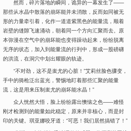
然而，碎片落地的瞬间，诡异的一幕发生了——
那些从水晶中散落的崩坏能并未消散，反而如同被无
形的力量牵引着，化作一道道紫黑色的能量流，顺着
岩壁的缝隙飞速涌动，朝着同一个方向汇聚而去。原
本弥漫在空气中的崩坏能也变得躁动起来，纷纷脱离
无序的状态，加入到能量流的行列中，形成一股磅礴
的洪流，在洞穴中划出耀眼的轨迹。
“不对劲，这不是蚩尤的心脏！”艾莉丝脸色骤变，
手中的骑枪泛出蓝光，警惕地盯着那些汇聚的能量
流，这是用来压制蚩尤的崩坏能水晶！”
众人恍然大悟，脸上纷纷露出懊恼之色——难怪
刚才检测到的能量如此稳定，原来并非核心，而是封
印的关键。琪亚娜咬牙道：“可恶！我们居然搞错了！”