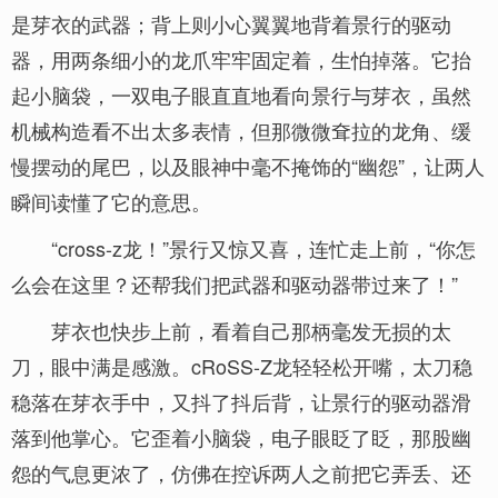
是芽衣的武器；背上则小心翼翼地背着景行的驱动
器，用两条细小的龙爪牢牢固定着，生怕掉落。它抬
起小脑袋，一双电子眼直直地看向景行与芽衣，虽然
机械构造看不出太多表情，但那微微耷拉的龙角、缓
慢摆动的尾巴，以及眼神中毫不掩饰的“幽怨”，让两人
瞬间读懂了它的意思。
“cross-z龙！”景行又惊又喜，连忙走上前，“你怎
么会在这里？还帮我们把武器和驱动器带过来了！”
芽衣也快步上前，看着自己那柄毫发无损的太
刀，眼中满是感激。cRoSS-Z龙轻轻松开嘴，太刀稳
稳落在芽衣手中，又抖了抖后背，让景行的驱动器滑
落到他掌心。它歪着小脑袋，电子眼眨了眨，那股幽
怨的气息更浓了，仿佛在控诉两人之前把它弄丢、还