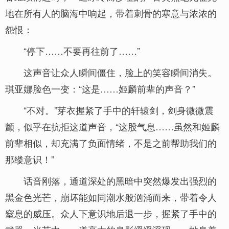
地在所有人的脑海中响起，带着刺骨的寒意与浓浓的
怨恨：
“停下……不要再往前了……”
这声音让众人瞬间僵住，脸上的笑容瞬间消失。
琪亚娜脸色一变：“这是……姬麟前辈的声音？”
“不对。”芽衣握紧了手中的轩辕剑，剑身微微震
颤，似乎在抗拒这道声音，“这股气息……虽然和姬麟
前辈相似，却充满了负面情绪，不是之前帮助我们的
那缕意识！”
话音刚落，通道深处的黑暗中突然爆发出强烈的
黑金色光芒，崩坏能如同潮水般汹涌而来，带着令人
窒息的威压。众人下意识地后退一步，握紧了手中的