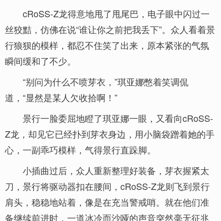
cRoSS-Z龙得意地甩了甩尾巴，电子眼中闪过一
丝狡黠，仿佛在说“谁让你之前把我丢下”。众人看着景
行狼狈的模样，都忍不住笑了出来，原本紧张的气氛
瞬间缓和了不少。
“别问为什么不喷芽衣，”琪亚娜憋着笑调侃
道，“显然是某人欠收拾啊！”
景行一脸委屈地瞪了琪亚娜一眼，又看向cRoSS-
Z龙，却见它已经扑到芽衣身边，用小脑袋蹭着她的手
心，一副乖巧模样，气得景行直跺脚。
小插曲过后，众人重新整理好装备，芽衣握紧太
刀，景行将驱动器扣在腰间，cRoSS-Z龙则飞到景行
肩头，稳稳地站着，像是在充当警戒哨。就在他们准
备继续前进时，一道冰冷而沙哑的声音突然毫无征兆