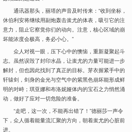
通讯器那头，丽塔的声音及时传来：“收到坐标，
休伯利安将继续用副炮轰击蚩尤的体表，吸引它的注
意力，阻止它察觉你们的动向。注意，核心区域的崩
坏能浓度会极高，务必小心。”
众人对视一眼，压下心中的懊恼，重新凝聚起斗
志。虽然误毁了封印水晶，让蚩尤的力量可能进一步
解封，但也因此找到了真正的目标。芽衣握紧手中的
轩辕剑，剑身的金光与空气中的紫黑色崩坏能形成鲜
明的对峙；琪亚娜和布洛妮娅体内的宝石之力悄然涌
动，做好了应对一切危险的准备。
“走吧，这一次，不能再出错了！”德丽莎一声令
下，众人循着能量流汇聚的方向，朝着蚩尤的心脏前
进。