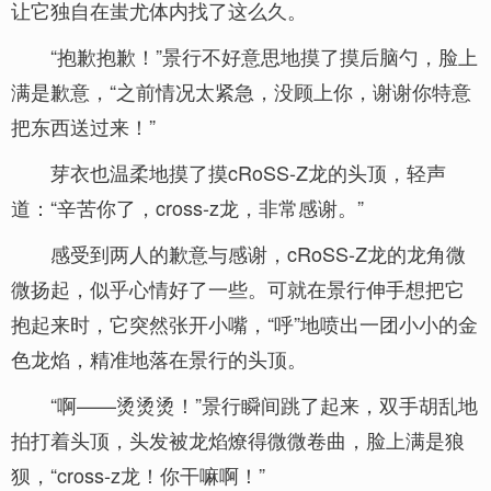
让它独自在蚩尤体内找了这么久。
“抱歉抱歉！”景行不好意思地摸了摸后脑勺，脸上
满是歉意，“之前情况太紧急，没顾上你，谢谢你特意
把东西送过来！”
芽衣也温柔地摸了摸cRoSS-Z龙的头顶，轻声
道：“辛苦你了，cross-z龙，非常感谢。”
感受到两人的歉意与感谢，cRoSS-Z龙的龙角微
微扬起，似乎心情好了一些。可就在景行伸手想把它
抱起来时，它突然张开小嘴，“呼”地喷出一团小小的金
色龙焰，精准地落在景行的头顶。
“啊——烫烫烫！”景行瞬间跳了起来，双手胡乱地
拍打着头顶，头发被龙焰燎得微微卷曲，脸上满是狼
狈，“cross-z龙！你干嘛啊！”