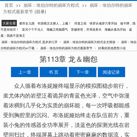
首页
>>
崩坏：埃伯尔特的崩坏方程式
>>
崩坏：埃伯尔特的崩坏
是岁岁口牙
方程式最新章节
(目录)
大家在看
都市女儿国
邻居糙汉太撩人，上瘾！
符道之祖
快穿从魂穿六零开始
做卡牌，我
可是你祖宗！
皇兄个个不当人
海贼之绝巅霸气
穿越兽世，开局送兽夫
海贼从孤岛开始
盗
墓：我真不是海王
-
-
崩坏：埃伯尔特的崩坏方程式 是岁岁口牙
崩坏：埃伯尔特的崩坏方程式全文阅读
崩坏：埃伯
-
-
尔特的崩坏方程式txt下载
崩坏：埃伯尔特的崩坏方程式最新章节
好看的其他类型小说
第113章 龙＆幽怨
上一章
书 页
下一章
阅读记录
众人循着布洛妮娅终端显示的模拟图稳步前行，
蚩尤体内的岩壁泛着诡异的青蓝色光泽，空气中弥漫
着浓稠到几乎化为实质的崩坏能，每一次呼吸都能感
受到胸腔里的沉闷。布洛妮娅始终走在队伍前方，重
装小兔的传感器全功率展开，淡蓝色的探测光线在岩
壁间扫过，终端屏幕上跳动着密密麻麻的数据流，实