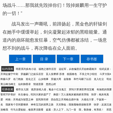
场战斗……那我就先毁掉你们！毁掉姬麟用一生守护
的一切！”
战马发出一声嘶吼，前蹄扬起，黑金色的轩辕剑
在她手中缓缓举起，剑尖凝聚起浓郁的黑暗能量。通
道内的崩坏能愈发狂暴，空气仿佛都被冻结，一场意
想不到的战斗，再次降临在众人面前。
上一章
目 录
下一章
存书签
站内强推
明星系列多肉小说
福艳之都市后宫
远征军，从收编溃兵开始称霸南洋
综武反派：
开局征服宁中则
穿越豪门之娱乐后宫
盲人按摩师 苏倩
校园春色
不良之年少轻狂
斗罗大陆4
终极斗罗
名门艳旅
造化之王
山乡艳事
穿越大周
金陵春
和竹马睡了以后
龙入红尘
苟在
青云峰当峰主
仙剑御香录
情迷苗寨
悠然山村
经典收藏
都市女儿国
诡异游戏入侵，氪金十亿当鬼王
穿到六零满世界找宝藏
有抽奖的我要
誓死守护美好
长生修仙，吃到大家的遗产了
齁甜！万人迷炮灰被病娇亲哭啦
快穿：炮灰有真
爱
柯南：开局成为智慧之神
贫民阵符师
四合院之开局枪击易中海
大佬在六零，干饭第一
名
我家有个空间要继承
神奇宝贝的渣男之路
天灾降临：我靠囤物资拯救世界
快穿：反派沉迷
攻略我
竹马太爱贴贴，修真界没眼看
盗墓：异人之下，九门一首
我，鲁路修，有系统！
邪恶