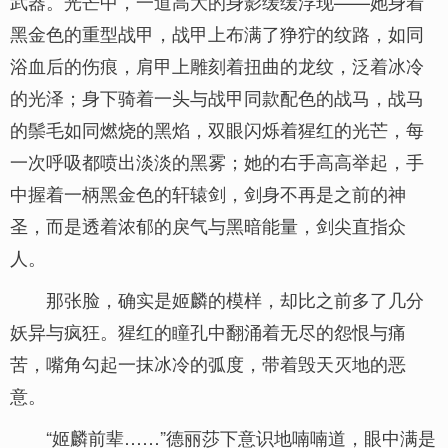
武器。光芒中，一道高大的身影缓缓浮现——她身着
黑金色的重型战甲，战甲上布满了狰狞的纹路，如同
浴血后的伤痕，肩甲上雕刻着扭曲的龙纹，泛着冰冷
的光泽；身下骑着一头与战甲同款配色的战马，战马
的鬃毛如同燃烧的黑焰，双眼闪烁着猩红的光芒，每
一次呼吸都喷出淡淡的黑雾；她的右手高高举起，手
中握着一柄黑金色的轩辕剑，剑身不再是之前的神
圣，而是透着浓郁的戾气与黑暗能量，剑尖直指众
人。
那张脸，确实是姬麟的模样，却比之前多了几分
妖异与疯狂。猩红的瞳孔中翻涌着无尽的怨恨与痛
苦，嘴角勾起一抹冰冷的弧度，带着毁天灭地的恶
意。
“姬麟前辈……”德丽莎下意识地喃喃道，眼中满是