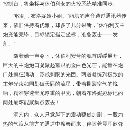
控制台，将坐标与休伯利安的火控系统精准同步。
“收到，布洛妮娅小姐。”丽塔的声音透过通讯器传
来，依旧保持着优雅，却多了几分果断，“休伯利安主
炮充能完毕，目标锁定指定坐标，准备轰击——发
射。”
随着她一声令下，休伯利安号的舰首缓缓展开，
巨大的主炮炮口凝聚起耀眼的金白色光芒，能量在炮
口处疯狂涌动，形成刺眼的光团。两道凝练到极致的
主炮光束如同划破天际的流星，带着撕裂空气的锐
响，精准穿透蚩尤厚重的甲壳，朝着布洛妮娅标记的
两处崩坏能聚集点轰去！
洞穴内，众人只觉脚下的震动骤然加剧，一股灼
热的气浪从前方的通道中席卷而来，伴随着震耳欲聋