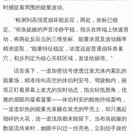
时捕捉着周围的能量波动。
“检测到高强度崩坏能反应，两处，坐标已锁
定。”布洛妮娅的声音冷静平稳，指尖在终端上快速滑
动，将两处反应点的三维坐标、能量浓度及波动频率
精准提取，“能量特征稳定，浓度远超普通崩坏兽巢
穴，初步判定为核心关联区域，发送给丽塔。”
话音落下，一道加密信号便透过蚩尤体内紊乱的
能量场，精准传向高空的休伯利安号。驾驶舱内，丽
塔正盯着屏幕上蚩尤的实时动态，指尖轻抵唇角，优
雅的眉眼间凝着凝重——休伯利安的舰炮持续轰鸣，
一道道炽热的能量光束砸在蚩尤的甲壳上，却只溅起
细碎的火花，连一道浅痕都未能留下。当布洛妮娅的
数据流传来时，她眼中闪过一丝亮色，立刻抬手操控