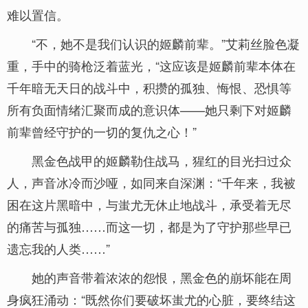
难以置信。
“不，她不是我们认识的姬麟前辈。”艾莉丝脸色凝
重，手中的骑枪泛着蓝光，“这应该是姬麟前辈本体在
千年暗无天日的战斗中，积攒的孤独、悔恨、恐惧等
所有负面情绪汇聚而成的意识体——她只剩下对姬麟
前辈曾经守护的一切的复仇之心！”
黑金色战甲的姬麟勒住战马，猩红的目光扫过众
人，声音冰冷而沙哑，如同来自深渊：“千年来，我被
困在这片黑暗中，与蚩尤无休止地战斗，承受着无尽
的痛苦与孤独……而这一切，都是为了守护那些早已
遗忘我的人类……”
她的声音带着浓浓的怨恨，黑金色的崩坏能在周
身疯狂涌动：“既然你们要破坏蚩尤的心脏，要终结这