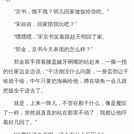
“京书，饿不饿？明儿回家做饭给你吃。”
“宋叔叔，回家陪我玩吧？”
“嘿嘿嘿...”宋京书笑着跟赵天明回了家。
“郑金，京书今天表现的怎么样？”
郑金双手撑着膝盖龇牙咧嘴的站起来，一瘸一拐
的往家边走边说：“干活倒没什么问题，一身蛮劲让干
啥就干啥，中午只要把海碗给他，蹲在墙角一会儿就
把饭全干进去了。
就是，上来一阵儿，不管在那干什么，像是魔怔
了一样，突然就直直的站在那里不动了，我都让他吓
着好几回了。”