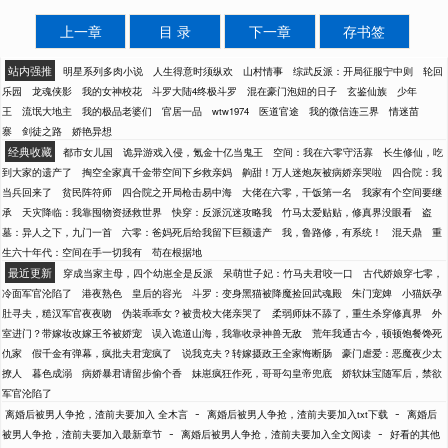
上一章
目 录
下一章
存书签
站内强推
明星系列多肉小说
人生得意时须纵欢
山村情事
综武反派：开局征服宁中则
轮回
乐园
龙魂侠影
我的女神校花
斗罗大陆4终极斗罗
混在豪门泡妞的日子
玄鉴仙族
少年
王
流氓大地主
我的极品老婆们
官居一品
wtw1974
医道官途
我的微信连三界
情迷苗
寨
剑徒之路
娇艳异想
经典收藏
都市女儿国
诡异游戏入侵，氪金十亿当鬼王
空间：我在六零守活寡
长生修仙，吃
到大家的遗产了
掏空全家真千金带空间下乡救亲妈
齁甜！万人迷炮灰被病娇亲哭啦
四合院：我
当兵回来了
贫民阵符师
四合院之开局枪击易中海
大佬在六零，干饭第一名
我家有个空间要继
承
天灾降临：我靠囤物资拯救世界
快穿：反派沉迷攻略我
竹马太爱贴贴，修真界没眼看
盗
墓：异人之下，九门一首
六零：爸妈死后给我留下巨额遗产
我，鲁路修，有系统！
混天鼎
重
生六十年代：空间在手一切我有
苟在根据地
最近更新
穿成当家主母，四个幼崽全是反派
呆萌世子妃：竹马夫君咬一口
古代娇娘穿七零，
冷面军官沦陷了
港夜熟色
皇后的容光
斗罗：变身黑猫被降魔捡回武魂殿
朱门宠婢
小猫妖孕
肚寻夫，糙汉军官夜夜吻
伪装乖乖女？被贵校大佬亲哭了
柔弱师妹不舔了，重生杀穿修真界
外
室进门？带嫁妆改嫁王爷被娇宠
误入诡道山海，我靠收录神兽无敌
荒年我通古今，顿顿饱餐馋死
仇家
假千金有弹幕，疯批夫君宠疯了
说我克夫？转嫁摄政王全家悔断肠
豪门虐爱：恶魔夜少太
撩人
暮色成溺
病娇暴君请留步偷个香
妹崽疯狂作死，哥哥勾皇帝兜底
娇软妹宝随军后，禁欲
军官沦陷了
-
-
离婚后被男人争抢，渣前夫要加入 全木言
离婚后被男人争抢，渣前夫要加入txt下载
离婚后
-
-
被男人争抢，渣前夫要加入最新章节
离婚后被男人争抢，渣前夫要加入全文阅读
好看的其他