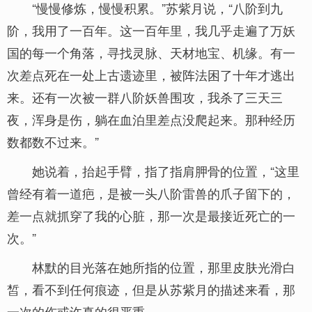
“慢慢修炼，慢慢积累。”苏紫月说，“八阶到九
阶，我用了一百年。这一百年里，我几乎走遍了万妖
国的每一个角落，寻找灵脉、天材地宝、机缘。有一
次差点死在一处上古遗迹里，被阵法困了十年才逃出
来。还有一次被一群八阶妖兽围攻，我杀了三天三
夜，浑身是伤，躺在血泊里差点没爬起来。那种经历
数都数不过来。”
她说着，抬起手臂，指了指肩胛骨的位置，“这里
曾经有着一道疤，是被一头八阶雷兽的爪子留下的，
差一点就抓穿了我的心脏，那一次是最接近死亡的一
次。”
林默的目光落在她所指的位置，那里皮肤光滑白
皙，看不到任何痕迹，但是从苏紫月的描述来看，那
一次的伤或许真的很严重。