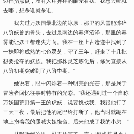
边指指点点，没有人用异样的眼光看我。我想去哪就
去哪，想杀谁就杀谁。
我去过万妖国最北边的冰原，那里的风雪能冻碎
八阶妖兽的骨头，去过最南边的毒瘴沼泽，那里的毒
雾能让妖王都迷失方向。我在一座上古遗迹中找到了
一株即将成熟的七色灵芝，守了三年，赶走了十几批
想要抢夺的妖族。我把那株灵芝炼化后，修为直接从
八阶初期突破到了八阶中期。”
她说着，眼中闪烁着一种明亮的光芒，那是属于
冒险者回忆往事时特有的光彩。“我还遇到过一个自称
万妖国荒野第一王的虎妖，说要挑战我。我跟他打了
三天三夜，最后把他的尾巴给打断了，他当时就跪在
地上抱着我的腿喊大姐饶命。后来他成了我的小弟。”
林默听到这里，忍不住笑了一声：“那也算是个人