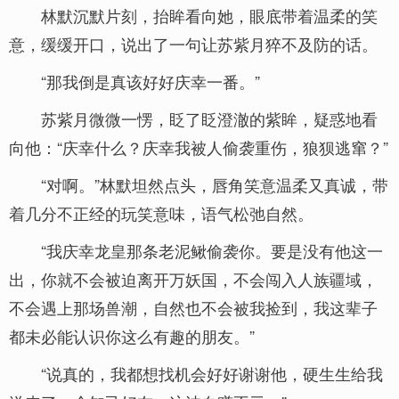
林默沉默片刻，抬眸看向她，眼底带着温柔的笑
意，缓缓开口，说出了一句让苏紫月猝不及防的话。
“那我倒是真该好好庆幸一番。”
苏紫月微微一愣，眨了眨澄澈的紫眸，疑惑地看
向他：“庆幸什么？庆幸我被人偷袭重伤，狼狈逃窜？”
“对啊。”林默坦然点头，唇角笑意温柔又真诚，带
着几分不正经的玩笑意味，语气松弛自然。
“我庆幸龙皇那条老泥鳅偷袭你。要是没有他这一
出，你就不会被迫离开万妖国，不会闯入人族疆域，
不会遇上那场兽潮，自然也不会被我捡到，我这辈子
都未必能认识你这么有趣的朋友。”
“说真的，我都想找机会好好谢谢他，硬生生给我