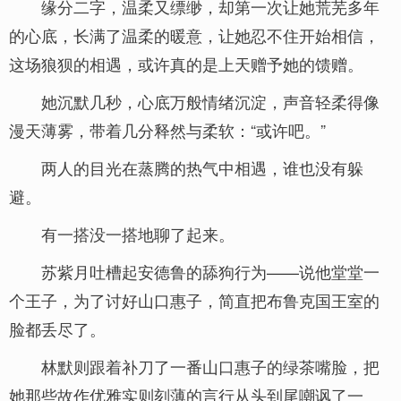
缘分二字，温柔又缥缈，却第一次让她荒芜多年
的心底，长满了温柔的暖意，让她忍不住开始相信，
这场狼狈的相遇，或许真的是上天赠予她的馈赠。
她沉默几秒，心底万般情绪沉淀，声音轻柔得像
漫天薄雾，带着几分释然与柔软：“或许吧。”
两人的目光在蒸腾的热气中相遇，谁也没有躲
避。
有一搭没一搭地聊了起来。
苏紫月吐槽起安德鲁的舔狗行为——说他堂堂一
个王子，为了讨好山口惠子，简直把布鲁克国王室的
脸都丢尽了。
林默则跟着补刀了一番山口惠子的绿茶嘴脸，把
她那些故作优雅实则刻薄的言行从头到尾嘲讽了一