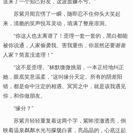
送来了一个知己好友，这波血赚不亏。”
苏紫月闻言愣了一瞬，随即忍不住仰头大笑起
来，清脆的笑声悦耳灵动，填满了整座溶洞。
“你这人也太离谱了！歪理一套一套的，黑白都能
被你说通，人家偷袭我、害我重伤，你居然还要谢谢
人家？简直没道理！”
“这不是歪理。”林默微微挑眉，一本正经地纠正
她，眼底笑意温柔，“这叫缘分天定。所有的阴差阳
错，都是命中注定的相遇。冥冥之中，就是该我遇见
你，和你做朋友。
“缘分？”
苏紫月轻轻重复着这两个字，紫眸澄澈透亮，倒
映着温泉粼粼水光与朦胧白雾，亮晶晶的，心底泛起