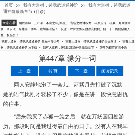
首页
>>
我有大道树，铸我武道通神阶
>>
我有大道树，铸我武道
晨光不等少年
通神阶最新章节
(目录)
大家在看
钢铁森林
三叶草
不良之年少轻狂
官场之绝对权力
斗罗玉传
狂飙：开局润大
嫂，杀安欣
穿越第一件事，截胡秦淮茹！
反派：对付主角从他漂亮妈妈开始
丁二狗的猎艳人
生
极品公子
-
-
我有大道树，铸我武道通神阶 晨光不等少年
我有大道树，铸我武道通神阶全文阅读
我有大道
-
-
树，铸我武道通神阶txt下载
我有大道树，铸我武道通神阶最新章节
好看的都市言情小说
第447章 缘分一词
上一章
书 页
下一章
阅读记录
两人安静地泡了一会儿。苏紫月先打破了沉默，
她的语气比刚才轻松了不少，像是在讲一段快意恩仇
的往事。
“后来我灭了赤狐一族之后，就在万妖国四处游
历。那段时间是我过得最自由的日子。没有人在我耳