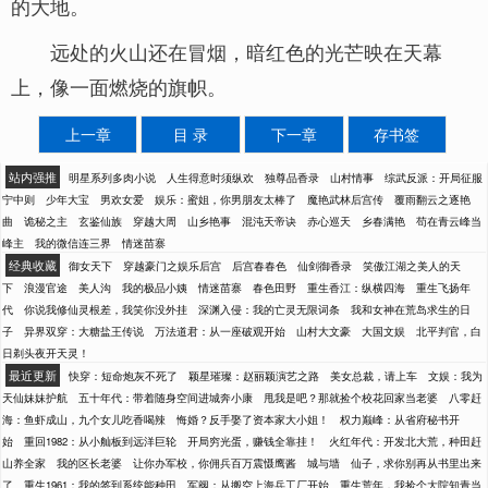
的大地。
远处的火山还在冒烟，暗红色的光芒映在天幕
上，像一面燃烧的旗帜。
上一章
目 录
下一章
存书签
站内强推
明星系列多肉小说
人生得意时须纵欢
独尊品香录
山村情事
综武反派：开局征服
宁中则
少年大宝
男欢女爱
娱乐：蜜姐，你男朋友太棒了
魔艳武林后宫传
覆雨翻云之逐艳
曲
诡秘之主
玄鉴仙族
穿越大周
山乡艳事
混沌天帝诀
赤心巡天
乡春满艳
苟在青云峰当
峰主
我的微信连三界
情迷苗寨
经典收藏
御女天下
穿越豪门之娱乐后宫
后宫春春色
仙剑御香录
笑傲江湖之美人的天
下
浪漫官途
美人沟
我的极品小姨
情迷苗寨
春色田野
重生香江：纵横四海
重生飞扬年
代
你说我修仙灵根差，我笑你没外挂
深渊入侵：我的亡灵无限词条
我和女神在荒岛求生的日
子
异界双穿：大糖盐王传说
万法道君：从一座破观开始
山村大文豪
大国文娱
北平判官，白
日剃头夜开天灵！
最近更新
快穿：短命炮灰不死了
颖星璀璨：赵丽颖演艺之路
美女总裁，请上车
文娱：我为
天仙妹妹护航
五十年代：带着随身空间进城奔小康
甩我是吧？那就捡个校花回家当老婆
八零赶
海：鱼虾成山，九个女儿吃香喝辣
悔婚？反手娶了资本家大小姐！
权力巅峰：从省府秘书开
始
重回1982：从小舢板到远洋巨轮
开局穷光蛋，赚钱全靠挂！
火红年代：开发北大荒，种田赶
山养全家
我的区长老婆
让你办军校，你佣兵百万震慑鹰酱
城与墙
仙子，求你别再从书里出来
了
重生1961：我的签到系统能种田
军阀：从搬空上海兵工厂开始
重生荒年，我捡个大院知青当