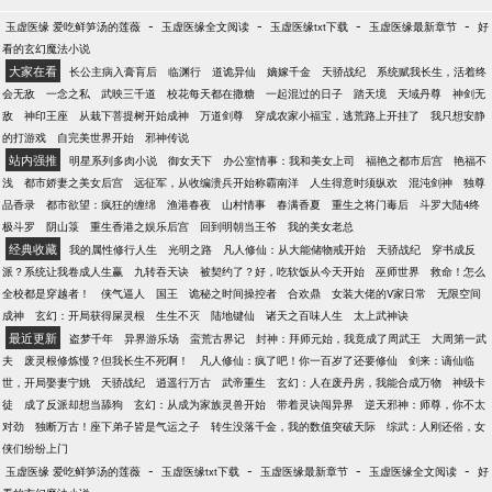
-
-
-
-
玉虚医缘 爱吃鲜笋汤的莲薇
玉虚医缘全文阅读
玉虚医缘txt下载
玉虚医缘最新章节
好
看的玄幻魔法小说
大家在看
长公主病入膏肓后
临渊行
道诡异仙
嫡嫁千金
天骄战纪
系统赋我长生，活着终
会无敌
一念之私
武映三千道
校花每天都在撒糖
一起混过的日子
踏天境
天域丹尊
神剑无
敌
神印王座
从栽下菩提树开始成神
万道剑尊
穿成农家小福宝，逃荒路上开挂了
我只想安静
的打游戏
自完美世界开始
邪神传说
站内强推
明星系列多肉小说
御女天下
办公室情事：我和美女上司
福艳之都市后宫
艳福不
浅
都市娇妻之美女后宫
远征军，从收编溃兵开始称霸南洋
人生得意时须纵欢
混沌剑神
独尊
品香录
都市欲望：疯狂的缠绵
渔港春夜
山村情事
春满香夏
重生之将门毒后
斗罗大陆4终
极斗罗
阴山箓
重生香港之娱乐后宫
回到明朝当王爷
我的美女老总
经典收藏
我的属性修行人生
光明之路
凡人修仙：从大能储物戒开始
天骄战纪
穿书成反
派？系统让我卷成人生赢
九转吞天诀
被契约了？好，吃软饭从今天开始
巫师世界
救命！怎么
全校都是穿越者！
侠气逼人
国王
诡秘之时间操控者
合欢鼎
女装大佬的V家日常
无限空间
成神
玄幻：开局获得屎灵根
生生不灭
陆地键仙
诸天之百味人生
太上武神诀
最近更新
盗梦千年
异界游乐场
蛮荒古界记
封神：拜师元始，我竟成了周武王
大周第一武
夫
废灵根修炼慢？但我长生不死啊！
凡人修仙：疯了吧！你一百岁了还要修仙
剑来：谪仙临
世，开局娶妻宁姚
天骄战纪
逍遥行万古
武帝重生
玄幻：人在废丹房，我能合成万物
神级卡
徒
成了反派却想当舔狗
玄幻：从成为家族灵兽开始
带着灵诀闯异界
逆天邪神：师尊，你不太
对劲
独断万古！座下弟子皆是气运之子
转生没落千金，我的数值突破天际
综武：人刚还俗，女
侠们纷纷上门
-
-
-
-
玉虚医缘 爱吃鲜笋汤的莲薇
玉虚医缘txt下载
玉虚医缘最新章节
玉虚医缘全文阅读
好