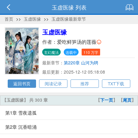
玉虚医缘 列表
首页
>>
玉虚医缘
>>
玉虚医缘最新章节
玉虚医缘
作者：
爱吃鲜笋汤的莲薇
玄幻魔法
连载中
110 万字
最新章节：
第220章 山河为聘
最后更新：2025-12-12 05:18:08
返回书页
阅读记录
推荐
TXT下载
【玉虚医缘】 共 303 章
【
下一页
】 【
尾页
】
第1章 雪夜遗孤
第2章 沉香暗涌