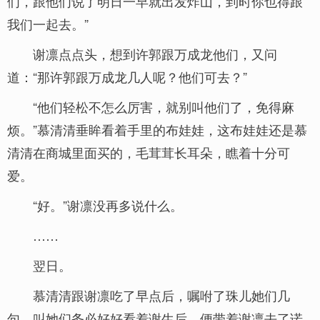
们，跟他们说了明日一早就出发炸山，到时你也得跟
我们一起去。”
谢凛点点头，想到许郭跟万成龙他们，又问
道：“那许郭跟万成龙几人呢？他们可去？”
“他们轻松不怎么厉害，就别叫他们了，免得麻
烦。”慕清清垂眸看着手里的布娃娃，这布娃娃还是慕
清清在商城里面买的，毛茸茸长耳朵，瞧着十分可
爱。
“好。”谢凛没再多说什么。
……
翌日。
慕清清跟谢凛吃了早点后，嘱咐了珠儿她们几
句，叫她们务必好好看着谢生后，便带着谢凛去了诺