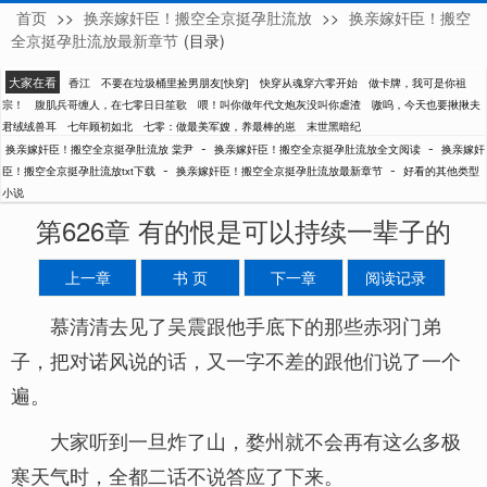
首页
>>
换亲嫁奸臣！搬空全京挺孕肚流放
>>
换亲嫁奸臣！搬空
棠尹
全京挺孕肚流放最新章节
(目录)
大家在看
香江
不要在垃圾桶里捡男朋友[快穿]
快穿从魂穿六零开始
做卡牌，我可是你祖
宗！
腹肌兵哥缠人，在七零日日笙歌
喂！叫你做年代文炮灰没叫你虐渣
嗷呜，今天也要揪揪夫
君绒绒兽耳
七年顾初如北
七零：做最美军嫂，养最棒的崽
末世黑暗纪
-
-
换亲嫁奸臣！搬空全京挺孕肚流放 棠尹
换亲嫁奸臣！搬空全京挺孕肚流放全文阅读
换亲嫁奸
-
-
臣！搬空全京挺孕肚流放txt下载
换亲嫁奸臣！搬空全京挺孕肚流放最新章节
好看的其他类型
小说
第626章 有的恨是可以持续一辈子的
上一章
书 页
下一章
阅读记录
慕清清去见了吴震跟他手底下的那些赤羽门弟
子，把对诺风说的话，又一字不差的跟他们说了一个
遍。
大家听到一旦炸了山，婺州就不会再有这么多极
寒天气时，全都二话不说答应了下来。