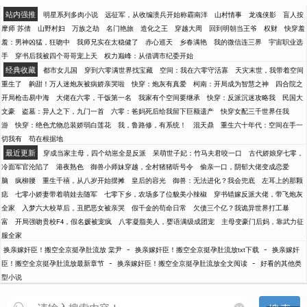
站内强推
明星系列多肉小说
远征军，从收编溃兵开始称霸南洋
山村情事
龙魂侠影
盲人按
摩师 苏倩
山野村妇
万族之劫
名门艳旅
造化之王
穿越大周
回到明朝当王爷
权财
快穿羞
羞：男神凶猛，狂吻中
我师兄实在太稳健了
赤心巡天
乡春满艳
我的微信连三界
宇宙职业选
手
穿书后我被四个哥哥宠上天
权力巅峰：从借调市纪委开始
经典收藏
都市女儿国
穿到六零满世界找宝藏
空间：我在六零守活寡
天灾末世，我带着空间
重生了
齁甜！万人迷炮灰被病娇亲哭啦
快穿：炮灰有真爱
柯南：开局成为智慧之神
四合院之
开局枪击易中海
大佬在六零，干饭第一名
我家有个空间要继承
快穿：反派沉迷攻略我
民国大
文豪
盗墓：异人之下，九门一首
六零：爸妈死后给我留下巨额遗产
快穿女配三千世界任我
游
快穿：绝色尤物总装娇弱白莲花
我，鲁路修，有系统！
混天鼎
重生六十年代：空间在手一
切我有
苟在根据地
最近更新
穿成当家主母，四个幼崽全是反派
呆萌世子妃：竹马夫君咬一口
古代娇娘穿七零，
冷面军官沦陷了
港夜熟色
御兽小师妹穿越，全村猪猪听号令
偷亲一口，阴郁大佬变成恋爱
脑
疯柳腰
重生千禧，从八岁开始摆摊
皇后的容光
御兽：无法进化？我会兜底
左耳上的那颗
痣
七零小娇妻带着萌娃去随军
七零下乡，农场多了位貌美小辣椒
穿书错嫁反派大佬，带飞炮灰
全家
入梦六大校草后，丑肥恶女被亲哭
假千金的苟命日常
欠债三个亿？我诡异世界打工暴
富
开局强吻贵校F4，假名媛被宠疯
八零凝脂美人，婴语满级成团宠
主母变豪门后妈，靠武力征
服全家
-
-
换亲嫁奸臣！搬空全京挺孕肚流放 棠尹
换亲嫁奸臣！搬空全京挺孕肚流放txt下载
换亲嫁奸
-
-
臣！搬空全京挺孕肚流放最新章节
换亲嫁奸臣！搬空全京挺孕肚流放全文阅读
好看的其他类
型小说