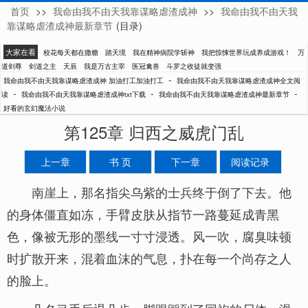
首页
>>
我命由我不由天我靠谋略虐渣成神
>>
我命由我不由天我
加油打工加油打工
靠谋略虐渣成神最新章节
(目录)
大家在看
校花每天都在撒糖
踏天境
我在精神病院学斩神
我把惊悚世界玩成养成游戏！
万
道剑尊
剑道之主
天辰
我是万古主宰
医冠禽兽
斗罗之收徒就变强
-
我命由我不由天我靠谋略虐渣成神 加油打工加油打工
我命由我不由天我靠谋略虐渣成神全文阅
-
-
-
读
我命由我不由天我靠谋略虐渣成神txt下载
我命由我不由天我靠谋略虐渣成神最新章节
好看的玄幻魔法小说
第125章 归西之威虎门乱
上一章
书 页
下一章
阅读记录
南崖上，那名指尖乌紫的士兵终于倒了下去。他
的身体僵直如冻，手臂皮肤从指节一路蔓延成青黑
色，像被无形的墨线一寸寸浸透。风一吹，腐臭味顿
时扩散开来，混着血沫的气息，扑在每一个尚存之人
的脸上。