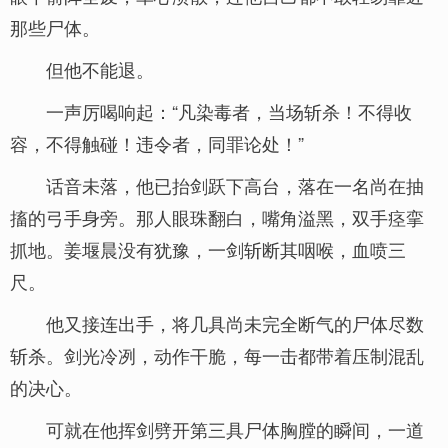
那些尸体。
但他不能退。
一声厉喝响起：“凡染毒者，当场斩杀！不得收
容，不得触碰！违令者，同罪论处！”
话音未落，他已抬剑跃下高台，落在一名尚在抽
搐的弓手身旁。那人眼珠翻白，嘴角溢黑，双手痉挛
抓地。姜堰晨没有犹豫，一剑斩断其咽喉，血喷三
尺。
他又接连出手，将几具尚未完全断气的尸体尽数
斩杀。剑光冷冽，动作干脆，每一击都带着压制混乱
的决心。
可就在他挥剑劈开第三具尸体胸膛的瞬间，一道