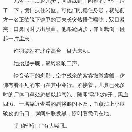
几名弓手后退几步，脚跟踩到了同袍的尸体，滑
了一下，慌忙扶住岩壁。可他们刚稳住身形，就见前
方一名正欲脱下铠甲的百夫长突然捂住喉咙，双目暴
突，口鼻同时喷出黑血。他踉跄两步，仰面栽倒，砸
起一片尘灰。
许羽柒站在北岸高台，目光未动。
她抬起手腕，银铃轻响三声。
铃音落下的刹那，空中残余的紫雾微微震颤，仿
佛有看不见的东西在其中穿行。紧接着，几具已死多
时的尸体口鼻处忽然鼓起气泡，随即“噗”地炸开，黑血
四溅。一名靠近查看的副将躲闪不及，血点沾上小腿
破皮的伤口，瞬间肿胀发黑，惨叫着跪倒在地。
“别碰他们！”有人嘶吼。