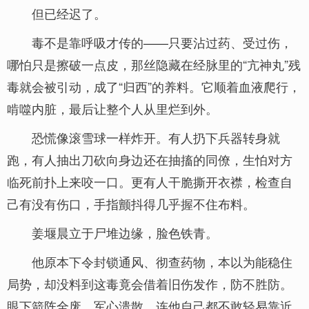
但已经迟了。
毒不是靠呼吸才传的——只要沾过药、受过伤，
哪怕只是擦破一点皮，那丝隐藏在经脉里的“亢神丸”残
毒就会被引动，成了“归西”的养料。它顺着血液爬行，
啃噬内脏，最后让整个人从里烂到外。
恐慌像滚雪球一样炸开。有人扔下兵器转身就
跑，有人抽出刀砍向身边还在抽搐的同僚，生怕对方
临死前扑上来咬一口。更有人干脆撕开衣襟，检查自
己有没有伤口，手指颤抖得几乎握不住布料。
姜堰晨立于尸堆边缘，脸色铁青。
他原本下令封锁通风、彻查药物，本以为能稳住
局势，却没料到这毒竟会借着旧伤发作，防不胜防。
眼下箭阵全废，军心溃散，连他自己都不敢轻易靠近