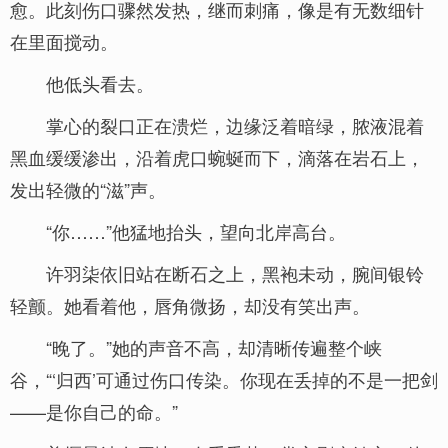
愈。此刻伤口骤然发热，继而刺痛，像是有无数细针
在里面搅动。
他低头看去。
掌心的裂口正在溃烂，边缘泛着暗绿，脓液混着
黑血缓缓渗出，沿着虎口蜿蜒而下，滴落在岩石上，
发出轻微的“滋”声。
“你……”他猛地抬头，望向北岸高台。
许羽柒依旧站在断石之上，黑袍未动，腕间银铃
轻颤。她看着他，唇角微扬，却没有笑出声。
“晚了。”她的声音不高，却清晰传遍整个峡
谷，“‘归西’可通过伤口传染。你现在丢掉的不是一把剑
——是你自己的命。”