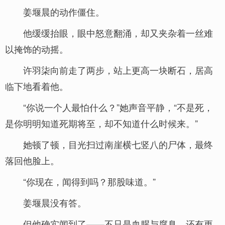
姜堰晨的动作僵住。
他缓缓抬眼，眼中怒意翻涌，却又夹杂着一丝难
以掩饰的动摇。
许羽柒向前走了两步，站上更高一块断石，居高
临下地看着他。
“你说一个人最怕什么？”她声音平静，“不是死，
是你明明知道死期将至，却不知道什么时候来。”
她顿了顿，目光扫过南崖横七竖八的尸体，最终
落回他脸上。
“你现在，闻得到吗？那股味道。”
姜堰晨没有答。
但他确实闻到了——不只是血腥与腐臭，还有更