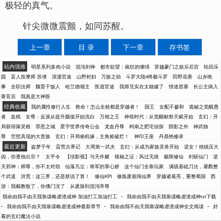
极轻的真气。
针尖微微震颤，如同苏醒。
上一章
目 录
下一章
存书签
站内强推
明星系列多肉小说
混沌剑神
都市欲望：疯狂的缠绵
穿越豪门之娱乐后宫
轮回乐
园
盲人按摩师 苏倩
浪漫官途
山野村妇
万族之劫
斗罗大陆4终极斗罗
田野花香
山乡艳
事
全职法师
魏晋干饭人
哈兰德领主
医道官途
我师兄实在太稳健了
情迷苗寨
长公主病入
膏肓后
我真是大神医
经典收藏
我的属性修行人生
救命！怎么全校都是穿越者！
国王
女配不掺和
诡秘之觉醒愚
者
血税
女尊：反派从提升颜值开始洗白
万相之王
神袛时代：从觉醒献祭天赋开始
玄幻：开
局获得屎灵根
罪恶之城
星宇世界传奇公会
龙血丹尊
柯南之肥宅侦探
阴影之外
神武独
尊
空想具现的大贵族
玄幻：开局偷机缘，主角捡破烂！
神印王座
丹鼎艳修录
最近更新
盗梦千年
蛮荒古界记
大周第一武夫
玄幻：从成为家族灵兽开始
逆女！他镇压大
凶，你逐他出宗？
太平令
【综影视】与天作赌
领袖之证：风过无痕
极限修仙
剑斩仙门
逆
天邪神：师尊，你不太对劲
仙落凡尘：将军的掌心娇
这个仙门全靠玩家
满级基础刀法，屠戮整
个武道
洪荒：这三界，还是朕说了算！
修仙KPI
修炼废柴闯仙界
穿越诸葛亮，重整蜀国
西
游：我截教散了，你佛门没了
从废脉到混沌帝尊
-
我命由我不由天我靠谋略虐渣成神 加油打工加油打工
我命由我不由天我靠谋略虐渣成神txt下载
-
-
-
我命由我不由天我靠谋略虐渣成神最新章节
我命由我不由天我靠谋略虐渣成神全文阅读
好
看的玄幻魔法小说