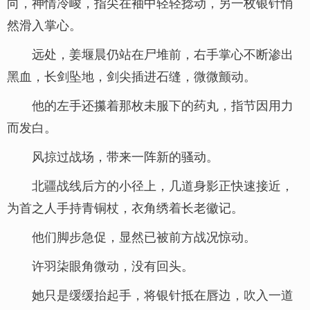
向，神情冷峻，指尖在袖中轻轻捻动，另一枚银针悄
然滑入掌心。
远处，姜堰晨仍站在尸堆前，右手掌心不断渗出
黑血，长剑坠地，剑尖插进石缝，微微颤动。
他的左手还攥着那枚未服下的药丸，指节因用力
而发白。
风掠过战场，带来一阵新的骚动。
北疆战线后方的小径上，几道身影正快速接近，
为首之人手持青铜杖，衣角绣着长老徽记。
他们脚步急促，显然已被前方战况惊动。
许羽柒眼角微动，没有回头。
她只是缓缓抬起手，将银针抵在唇边，吹入一道