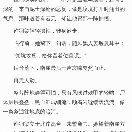
深的、来自泥土深处的恶臭，像是坟坑打开时涌出的
气息。那味道若有若无，却让他胃部一阵抽搐。
许羽柒轻轻拂袖，转身欲走。
临行前，她留下一句话，随风飘入姜堰晨耳中：
“粪坑坟墓，给你留着位置呢。”
话音落下，南崖最后一声哀嚎戛然而止。
再无人动。
整片阵地静得可怕，只有风吹过残甲的轻响。尸
体层层叠叠，黑血汇成细流，顺着岩缝缓缓流淌，像
一条条通往地底的暗河。
许羽柒立于北岸高台，未曾离去。她望着南崖方