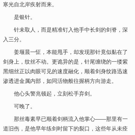
寒光自北岸疾射而来。
是银针。
针未取人，而是精准钉入他手中长剑的剑脊，深
入三分。
姜堰晨一怔，本能甩手，却发现那针竟似黏在了
剑身上，纹丝不动。更诡异的是，针尾缠绕的一缕紫
黑细丝正以肉眼可见的速度融化，顺着剑身纹路迅速
渗透进金属内部，如同活物般往握柄方向游走。
他心头警兆顿起，立刻松手弃剑。
可晚了。
那丝毒素早已顺着剑柄流入他掌心——那里有一
道旧伤，是他早年练剑时留下的裂口，这些年从未痊