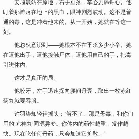
姜堰晨站在原地，右手垂落，掌心剧痛钻心。他
盯着那滩落在地上的黑血，眼神剧烈波动。这不是普
通的毒，这是冲着他来的。从一开始，她就在等这一
刻。
他忽然意识到——她根本不在乎杀多少小卒。她
在逼他出手，逼他接触尸体，逼他用自己的手，把毒
引进体内。
这才是真正的局。
他咬牙，左手迅速探向腰间丹囊，取出一枚赤红
药丸就要吞服。
许羽柒却轻轻摇头：“解不了。那是母毒，和你们
用的‘亢神丸’同源异变。你体内的药性越重，发作越
快。现在吃任何丹药，只会加速它扩散。”