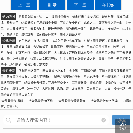
上一章
目 录
下一章
存书签
站内强推
明星系列多肉小说
人生得意时须纵欢
都市娇妻之美女后宫
都市欲望：疯狂的缠
绵
花都太子
综武反派：开局征服宁中则
不良之年少轻狂
诡秘之主
覆雨翻云之逐艳曲
少年
王
大人又被贬官了
流氓大地主
混沌天帝诀
我的极品老婆们
魏晋干饭人
乡春满艳
山村美
色
我的世界：最强玩家
我的微信连三界
重生之钢铁大亨
经典收藏
名门艳旅
红楼小国师
抗战之开局让少帅下跪
红楼：重生贾环，迎娶林黛玉
红
楼：开局加载嫪毐模板
大明嫡长子
谍海王牌
曹营第一谋士，手拿论语吊打吕布
晚明
靖
明
九锡
衣冠不南渡
我的谍战生涯
人在汉末：开局签到龙象般若
镇狱明王之我的手下都是反
贼
重生之侯女医妃
边军：从女囚营开始
叶尘：重生在赘婿逆袭之路
最毒七皇子，开局迎娶女
杀神
绝色医妃：傲娇冷帝，逆天宠
最近更新
回到明初做藩王
回大唐当个小地主
太上遥
三国婚介所
王莽：帝系统开局杀穿三
国
我在后宫当太监，扶我儿子登帝位
诸天之我要随心所欲
明末乞活帅
明末最强寒门
汉鼎新
章从丹阳到天下
经济博士考科举，开局卷哭众少爷
三国董牧传：董卓的董，放牧的牧
太平盛世
英雄血
最强太子
琼州启明
人间监国
凤隐九宸
龙血三国：天命重启者
大秦：横扫全球
开
局给秦始皇直播大秦亡了
-
-
-
-
大楚风云传 鹰鳐
大楚风云传txt下载
大楚风云传最新章节
大楚风云传全文阅读
好看的
历史军事小说
搜索
