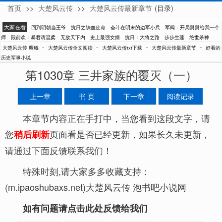
首页
>>
大楚风云传
>>
大楚风云传最新章节
(目录)
鹰鳐
大家在看
回到明朝当王爷
抗日之铁血使命
奋斗在明末的边军小兵
军阀：开局舅舅给我一个
师
殿前欢：暴君请温柔
无敌天下内
史上最强女婿
抗日：大将之路
步步生莲
绝世杀神
-
-
-
-
大楚风云传 鹰鳐
大楚风云传全文阅读
大楚风云传txt下载
大楚风云传最新章节
好看的
历史军事小说
第1030章 三井家族的覆灭（一）
上一章
书 页
下一章
阅读记录
本章节内容正在手打中，当您看到这段文字，请
您
页面看是否已经更新，如果长久未更新，
稍后刷新
请通过下面反馈联系我们！
特殊时刻,请大家多多收藏支持：
(m.ipaoshubaxs.net)大楚风云传 泡书吧小说网
如有问题请点击此处反馈给我们