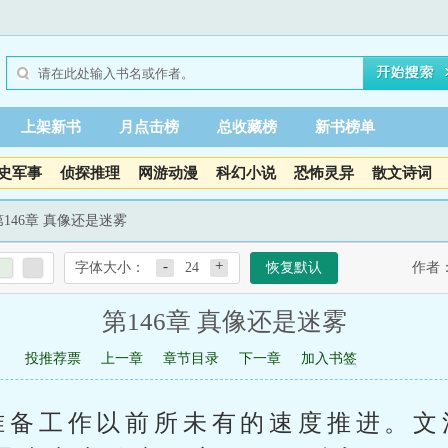
上架新书
月点击榜
总收藏榜
新书榜单
史军事
侦探推理
网游动漫
科幻小说
恐怖灵异
散文诗词
第146章 真像还是迷雾
-
+
字体大小：
24
恢复默认
作者
第146章 真像还是迷雾
投推荐票
上一章
章节目录
下一章
加入书签
准备工作以前所未有的速度推进。文