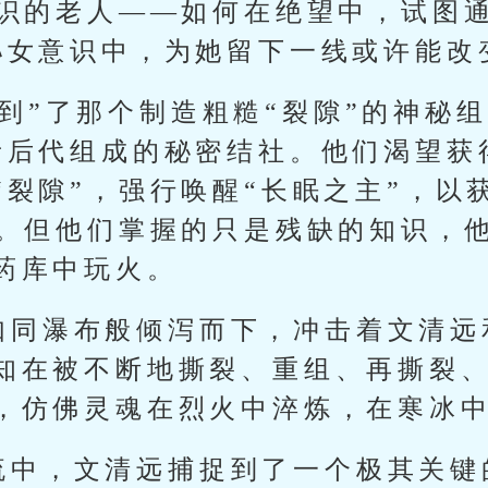
知识的老人——如何在绝望中，试图通
孙女意识中，为她留下一线或许能改
到”了那个制造粗糙“裂隙”的神秘
者后代组成的秘密结社。他们渴望获
裂隙”，强行唤醒“长眠之主”，以
量。但他们掌握的只是残缺的知识，
药库中玩火。
如同瀑布般倾泻而下，冲击着文清远
知在被不断地撕裂、重组、再撕裂
，仿佛灵魂在烈火中淬炼，在寒冰
流中，文清远捕捉到了一个极其关键