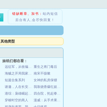
错缺断章、加书：
站内短信
后台有人,会尽快回复！
其他类型
妹纸们都在看：
远征军，从收编溃兵开始称霸南洋
重生之将门毒后
海贼之开局我家没了
南宋不咳嗽
短篇合集系列
女神的私房保镖
谢邀，人在长安，正准备造反
我靠烧香爆红娱乐圈
港综：枭雄崛起，从铜锣湾开始
四合院，抡起拳头一顿哐哐哐
穿梭时空的商人
漫威：从手术果实开始无敌
挺孕肚逃荒，我靠盲盒暴富养崽
十日终焉