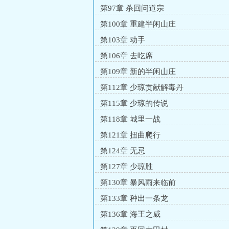
第97章 杀回问道宗
第100章 重建半闲山庄
第103章 动手
第106章 去吃席
第109章 新的半闲山庄
第112章 少琼贡献解毒丹
第115章 少琼的传说
第118章 城里一战
第121章 扭曲爬行
第124章 无忌
第127章 少琼胜
第130章 暴风雨来临前
第133章 种出一条龙
第136章 海王之威