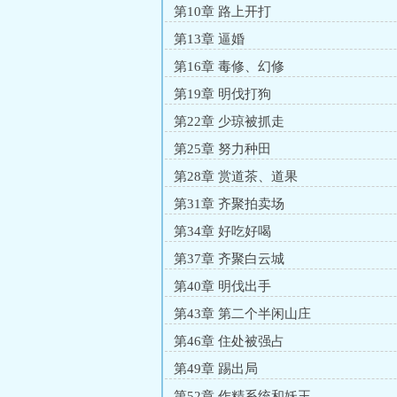
第10章 路上开打
第13章 逼婚
第16章 毒修、幻修
第19章 明伐打狗
第22章 少琼被抓走
第25章 努力种田
第28章 赏道茶、道果
第31章 齐聚拍卖场
第34章 好吃好喝
第37章 齐聚白云城
第40章 明伐出手
第43章 第二个半闲山庄
第46章 住处被强占
第49章 踢出局
第52章 作精系统和妖王