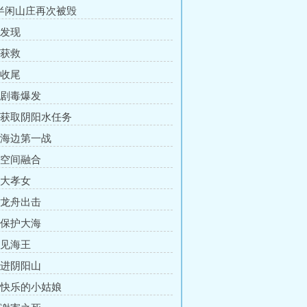
 半闲山庄再次被毁
 发现
 获救
 收尾
章 剧毒爆发
章 获取阴阳水任务
章 海边第一战
章 空间融合
 大孝女
章 龙舟出击
章 保护大海
 见海王
章 进阴阳山
章 快乐的小姑娘