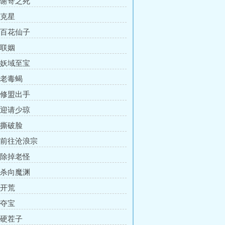
章 谢寄之死
 克星
章 百花仙子
 联姻
章 妖域至宝
 老毒蝎
章 修盟出手
章 迎请少琼
 撕破脸
章 前往沧浪宗
章 除掉老怪
章 杀向魔渊
 开荒
 夺宝
 硬茬子