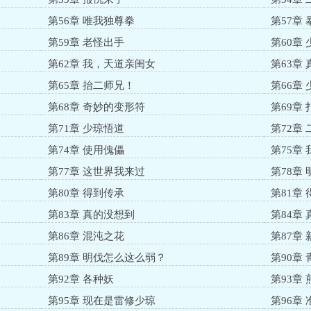
第56章 唯我独尊拳
第57章
第59章 老怪出手
第60章
第62章 我，天道亲闺女
第63章
第65章 抬二师兄！
第66章
第68章 奇妙的变形符
第69章
第71章 少琼悟道
第72章
第74章 使用傀儡
第75章
第77章 这世界我来过
第78章
第80章 得到传承
第81章
第83章 真的没想到
第84章
第86章 混沌之花
第87章
第89章 明伐怎么这么弱？
第90章
第92章 各种妖
第93章 
第95章 现在是雷修少琼
第96章