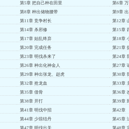
第5章 把自己种在田里
第6章 
第8章 种出储物腰带
第9章 
第11章 竞争村长
第12章
第14章 杀邪修
第15章
第17章 始乱终弃
第18章
第20章 完成任务
第21章 
第23章 明伐杀来了
第24章
第26章 种出化神金人
第27章
第29章 种出张龙、赵虎
第30章
第32章 抢龙血
第33章
第35章 借骨
第36章
第38章 开打
第39章
第41章 明伐中招
第42章
第44章 少琼结丹
第45章
第47章 明伐出关
第48章