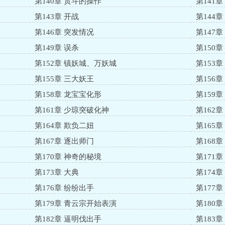
第140章 贯斗的操作
第141
第143章 开战
第144章
第146章 突发情况
第147
第149章 误杀
第150章
第152章 镇妖城、万妖城
第153
第155章 三大妖王
第156章
第158章 龙宝宝化形
第159
第161章 少琼突破化神
第162
第164章 欺负二妞
第165章
第167章 逐出师门
第168
第170章 神奇的秘境
第171
第173章 大典
第174
第176章 纷纷出手
第177章
第179章 青云宗开始表演
第180章
第182章 逼明伐出手
第183章