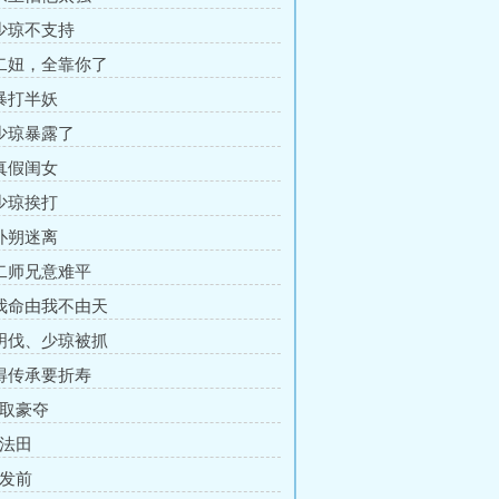
 少琼不支持
 二妞，全靠你了
 暴打半妖
 少琼暴露了
 真假闺女
 少琼挨打
 扑朔迷离
 二师兄意难平
 我命由我不由天
 明伐、少琼被抓
 得传承要折寿
强取豪夺
万法田
出发前