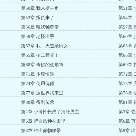
第50章 我来捞主角
第51章
第53章 报仇来了
第54章
第56章 唯我独尊拳
第57章
第59章 老怪出手
第60章
第62章 我，天道亲闺女
第63章
第65章 抬二师兄！
第66章
第68章 奇妙的变形符
第69章
第71章 少琼悟道
第72章
第74章 使用傀儡
第75章
第77章 这世界我来过
第78章
第80章 得到传承
第81章
第2章 小可怜长成了清冷男主
第3章 
第5章 把自己种在田里
第6章 
第8章 种出储物腰带
第9章 