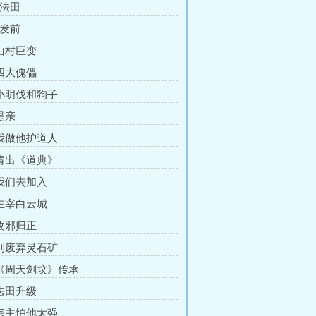
万法田
出发前
 山村巨变
 四大傀儡
 小明伐和狗子
提亲
 我做他护道人
 请出《道典》
 我们去加入
 主宰白云城
 改邪归正
 到废弃灵石矿
 《周天剑坟》传承
 法田升级
 宗主怕他太强