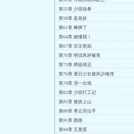
第55章 少琼练拳
第58章 是老妖
第61章 摊牌了
第64章 她懂我！
第67章 宗主奖励
第70章 明伐风评被害
第73章 师徒猜忌
第76章 逐日少女被风沙掩埋
第79章 演一出戏
第82章 少琼打工记
第85章 被抓上山
第88章 青云宗出手
第91章 跑路
第94章 五黄蛋