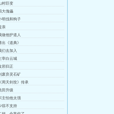
 山村巨变
 四大傀儡
 小明伐和狗子
提亲
 我做他护道人
 请出《道典》
 我们去加入
 主宰白云城
 改邪归正
 到废弃灵石矿
 《周天剑坟》传承
 法田升级
 宗主怕他太强
 少琼不支持
 二妞，全靠你了