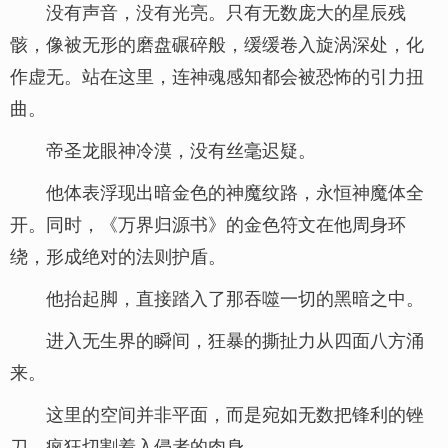
没有声音，没有光亮。只有无数庞大的星辰残
骸，像被无形的磨盘碾碎般，缓缓卷入旋涡深处，化
作虚无。站在这里，连神魂感知都会被恐怖的引力扭
曲。
帝圣龙眼神冷漠，没有丝毫迟疑。
他体表浮现出暗金色的神魔纹路，永恒神魔体全
开。同时，《万界归源书》的金色符文在他周身环
绕，形成绝对的法则护盾。
他抬起脚，直接踏入了那吞噬一切的黑暗之中。
进入无生界的瞬间，狂暴的撕扯力从四面八方涌
来。
这里的空间并非平面，而是宛如无数把锋利的锉
刀，疯狂切割着入侵者的肉身。