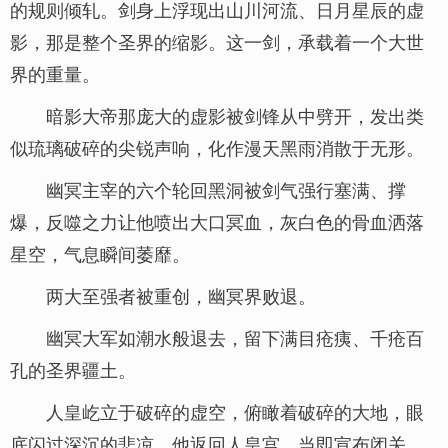
的规则倾轧。剑身上浮现出山川河流、日月星辰的虚
影，那是整个圣界的缩影。这一剑，承载着一个大世
界的重量。
暗影大帝那庞大的虚影被剑锋从中劈开，发出类
似琉璃破碎的尖锐声响，化作漫天黑雨消散于无形。
幽冥主宰的六个轮回黑洞被剑气强行塞满、撑
爆，反噬之力让他喷出大口冥血，灰白色的骨血洒落
星空，气息瞬间萎靡。
两大至强者被重创，幽冥界败退。
幽冥大军如潮水般退去，留下满目疮痍、千疮百
孔的圣界疆土。
人皇屹立于破碎的虚空，俯瞰着破碎的大地，眼
底闪过深沉的悲凉。他返回人皇宫，当即宣布闭关。