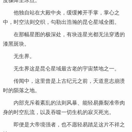
他独自站在大殿中央，缓缓摊开手掌，掌心之
中，时空法则交织，勾勒出浩瀚的昆仑星域全图。
在那幅星图的极深处，有块连星光都无法穿透的
漆黑斑块。
无生界。
无生界这是昆仑星域最古老的宇宙禁地之一。
传闻中，这里曾是上古纪元之前，天道意志崩溃
时的陨落之地。
内部充斥着紊乱的法则风暴、能轻易撕裂准帝肉
身的时空乱流，以及吞噬一切生机的寂灭死光。
即便是大帝境强者，也不愿轻易踏足这片不祥之