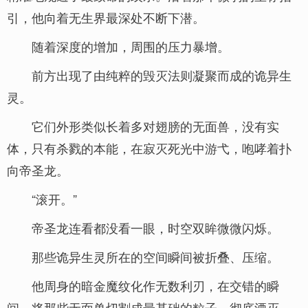
引，他向着无生界最深处不断下潜。
随着深度的增加，周围的压力暴增。
前方出现了由纯粹的毁灭法则凝聚而成的诡异生
灵。
它们外形类似长着多对翅膀的无面兽，没有实
体，只有杀戮的本能，在寂灭死光中游弋，咆哮着扑
向帝圣龙。
“滚开。”
帝圣龙连看都没看一眼，时空双眸微微闪烁。
那些诡异生灵所在的空间瞬间被折叠、压缩。
他周身的暗金魔纹化作无数利刃，在交错的瞬
间，将那些无面兽切割成最基础的粒子，彻底湮灭。