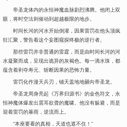
帝圣龙体内的永恒神魔血脉剧烈沸腾。他闭上双
眼，将时空法则催动到超越极限的地步。
时间长河的河水开始倒灌，因果雷罚在他头顶疯
狂汇聚，警告着这个妄图窥探终极的逆行者。
那些雷罚并非普通的雷霆，而是由时间长河的河
水凝聚而成，呈现出诡异的灰褐色。每一滴水珠，都
蕴含着剥夺寿元、斩断因果的恐怖力量。
雷罚化作漫天兵刃，铺天盖地地砸向帝圣龙。
帝圣龙周身亮起《万界归源书》的金色符文，永
恒神魔体爆发出震耳欲聋的魔啸。他没有躲避，而是
迎着雷罚的暴雨，逆流而上。
“本座要看的真相，天道也遮不住！”