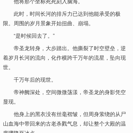
他将那个坐标死死刻入脑海。
此时，时间长河的排斥力已达到他能承受的极
限。周围的岁月景象开始扭曲、崩塌。
“是时候回去了。”
帝圣龙转身，大步踏出。他撕裂了时空壁垒，逆
着岁月长河的流向，化作横跨千万年的流星，坠向现
世。
千万年后的现世。
帝神阙深处，空间微微荡漾，帝圣龙的身影凭空
显现。
他身上的黑衣没有丝毫褶皱，但周身萦绕的从尸
山血海中带回来的古老杀戮气息，却让整个大殿的温
度骤降至冰点。