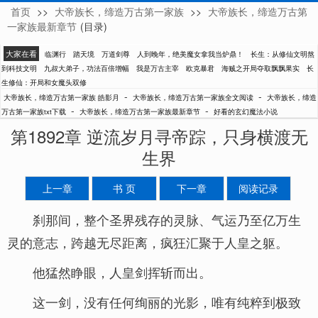
首页
>>
大帝族长，缔造万古第一家族
>>
大帝族长，缔造万古第
皓影月
一家族最新章节
(目录)
大家在看
临渊行
踏天境
万道剑尊
人到晚年，绝美魔女拿我当炉鼎！
长生：从修仙文明熬
到科技文明
九叔大弟子，功法百倍增幅
我是万古主宰
欧克暴君
海贼之开局夺取飘飘果实
长
生修仙：开局和女魔头双修
-
-
大帝族长，缔造万古第一家族 皓影月
大帝族长，缔造万古第一家族全文阅读
大帝族长，缔造
-
-
万古第一家族txt下载
大帝族长，缔造万古第一家族最新章节
好看的玄幻魔法小说
第1892章 逆流岁月寻帝踪，只身横渡无
生界
上一章
书 页
下一章
阅读记录
刹那间，整个圣界残存的灵脉、气运乃至亿万生
灵的意志，跨越无尽距离，疯狂汇聚于人皇之躯。
他猛然睁眼，人皇剑挥斩而出。
这一剑，没有任何绚丽的光影，唯有纯粹到极致