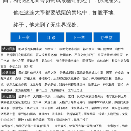
他在这连大帝都要战栗的禁地中，如履平地。
终于，他来到了无生界深处。
上一章
目 录
下一章
存书签
站内强推
明星系列多肉小说
御女天下
福艳之都市后宫
都市欲望：疯狂的缠绵
山村情
事
穿越豪门之娱乐后宫
盲人按摩师 苏倩
校园春色
不良之年少轻狂
斗罗大陆4终极斗罗
名
门艳旅
造化之王
穿越大周
龙入红尘
苟在青云峰当峰主
医道官途
悠然山村
长公主病入膏
肓后
剑徒之路
三叶草
经典收藏
我的属性修行人生
光明之路
穿书成反派？系统让我卷成人生赢
国王
合欢鼎
女
配不掺和
血税
万相之王
神袛时代：从觉醒献祭天赋开始
玄幻：开局获得屎灵根
罪恶之
城
快穿女配总作妖
龙血丹尊
多子多福，我的子嗣都是仙灵根
阴影之外
神武独尊
玄幻：开
局偷机缘，主角捡破烂！
神印王座
丹鼎艳修录
太阳王之证
最近更新
盗梦千年
大周第一武夫
天骄战纪
玄幻：从成为家族灵兽开始
看守废丹房五年，
我靠变废为宝证道成仙
太平令
武道长生：从猎户开始加点修行
刚抽中SSS级天赋，你跟我说游
戏停服
领袖之证：风过无痕
逆天邪神
巫门诡道
满级基础刀法，屠戮整个武道
我只想安静的
做两界生意
最强修仙弱鸡
修仙KPI
混沌掌印
穿越诸葛亮，重整蜀国
综武：人刚还俗，女侠
们纷纷上门
混沌：创世神的偏宠
西游：我截教散了，你佛门没了
-
-
大帝族长，缔造万古第一家族 皓影月
大帝族长，缔造万古第一家族txt下载
大帝族长，缔造