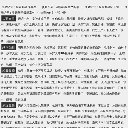
-
-
-
炎夏纪元：星际新星 茅草生
炎夏纪元：星际新星全文阅读
炎夏纪元：星际新星txt下载
炎
-
夏纪元：星际新星最新章节
好看的科幻小说小说
大家在看
嫤语书年
女神攻略手册
你们修仙，我种田
快穿之拯救深情男配
银狐
见诡法
则
末世神魔录
快穿之美人改造计划
快穿之拆官配计划
快穿守则：黑化男神，狠狠撩
末世航
母有用？有我星际战舰吊？
青萍
最强末世进化
某美漫的传奇人生
我怎么又天下无敌了
快
穿：炮灰女配要反攻
末世天灾，抢艘航母当基地
九星之主
四合院：天坑局，带妹过上好日
子
超维科技纪元
站内强推
明星系列多肉小说
艳福不浅
远征军，从收编溃兵开始称霸南洋
混沌剑神
山村情
事
少年大宝
男欢女爱
万族之劫
斗罗大陆4终极斗罗
田野花香
混在豪门泡妞的日子
全职
法师
重生香港之娱乐后宫
吞噬：开局疯狂升级，我无敌了
我的极品老婆们
穿越大周
医道官
途
魏砥
三十如狼
长公主病入膏肓后
经典收藏
精灵：我有一个万界垃圾场
快穿之女配万事随心
全球求生：开局一座避难所
我在
末世摆烂，老天追我喂饭
流浪地球：我能签到生存物资
末世天灾囤货独美
综影视：从知否开始
逆转人生
快穿之位面黑科技
全球神只之开局狩猎精灵女王
末世重生，这一次只想好好活着
快
穿女配要上位
异形烈狱
搬空敌国国库！应对末世重生！
天灾降临：我在副本里捡破烂
召唤师
的肝帝日常
天灾末世我属苟苟到最后应有尽有
电影世界穿梭门
赛博朋克：夜之城的怪物猎
人
殖装
恶灵国度
最近更新
美食大佬在星际只想赚钱
公路求生：我开破面包车带妹躺赢
末世囤货：从跟白眼狼
断亲后开始
o装b翻车后，深陷学院修罗场
星际驯夫：开局扇了SSS级哨兵
不是公路求生吗？怎
么有人修仙
我末世卖安全感，诡异排队交房租
从零开始杀穿诡异游戏
每天三张废卡，我把诡异
整破防了
在星际，禁止大佬卖惨
古代丧尸爆发，她领全村杀穿末世
炮灰？不！我专抢主角机