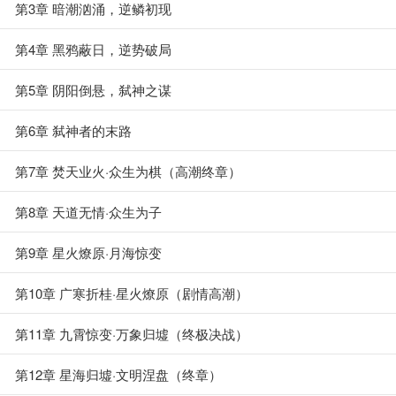
第3章 暗潮汹涌，逆鳞初现
第4章 黑鸦蔽日，逆势破局
第5章 阴阳倒悬，弑神之谋
第6章 弑神者的末路
第7章 焚天业火·众生为棋（高潮终章）
第8章 天道无情·众生为子
第9章 星火燎原·月海惊变
第10章 广寒折桂·星火燎原（剧情高潮）
第11章 九霄惊变·万象归墟（终极决战）
第12章 星海归墟·文明涅盘（终章）