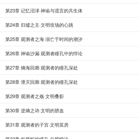
第23章 记忆沼泽·神谕与谎言的共生体
第24章 归墟之主·文明坟场的心跳
第25章 观测者之海·溺亡于时间的潮汐
第26章 神谕沙漏·观测者瞳孔中的悖论
第27章 熵海回廊·观测者的瞳孔深处
第28章 湮灭回廊·观测者的瞳孔深处
第29章 观测者之殇·文明叠影
第30章 逆熵之诗·文明的脐血
第31章 观测者的子宫·文明茧房
第32章 衔尾蛇的瞳孔·自我悖论