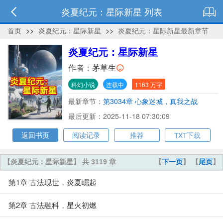
炎夏纪元：星际新星 列表
首页
>>
炎夏纪元：星际新星
>>
炎夏纪元：星际新星最新章节
炎夏纪元：星际新星
作者：
茅草生
科幻小说
连载中
1163 万字
最新章节：
第3034章 心象迷城，真我之战
最后更新：2025-11-18 07:30:09
返回书页
阅读记录
推荐
TXT下载
【炎夏纪元：星际新星】 共 3119 章
【
下一页
】 【
尾页
】
第1章 古法现世，炎夏崛起
第2章 古法融科，星火初燃