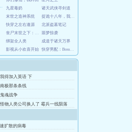
九星毒奶
诸天武侠寻剑道
末世之造神系统
捉诡十八年，我进入了惊悚游戏
快穿之左右逢源
北派盗墓笔记
丧尸末世之下：求生
噩梦惊袭
绑架全人类
成道于诸天万界
影视从小欢喜开始
快穿男配：Boss心尖宠
章 我得加入英语 下
章 南极那条条线
章 鬼魂战争
章 怪物人类公司换人了 霉兵一线陨落
飞速扩散的病毒