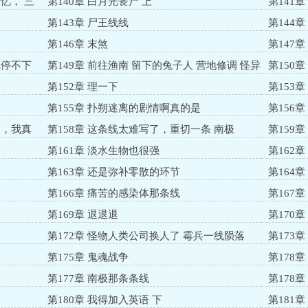
忆， 三
第140章 白月光丧尸 上
第141
第143章 尸王线线
第144
第146章 末煞
第147
尼停不下
第149章 前往渔南 留下的兔子人 营地修调 怪异
第150
的营地上
噶了 怪
第152章 理一下
第153章
第155章 扑朔迷离的剧情啊真的是
第156
天，我真
第158章 这条线太难写了，重切一条 南极
第159
写
第161章 淡水生物也很强
第162
宫团不然
第163章 还是弥补零散的环节
第164
第166章 痛苦的感染体那条线
第167
第169章 退退退
第170章
第172章 怪物人类公司换人了 霉兵一线陨落
第173
第175章 鬼魂战争
第178
以就少探
第177章 南极那条条线
第178章
第180章 我得加入英语 下
第181章 