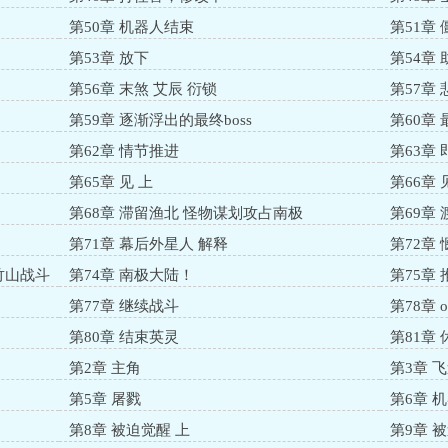
第50章 机器人结束
第51章 
第53章 放下
第54章
第56章 末煞 艾辰 衍锁
第57章
第59章 逐渐浮出的最终boss
第60章
第62章 情节推进
第63章
第65章 见 上
第66章
第68章 滞留渔北 怪物谋划攻占南极
第69章
第71章 幕后外星人 解释
第72章
竹山战斗
第74章 南极大陆！
第75章 
第77章 继续战斗
第78章 o
第80章 结束英灵
第81章
第2章 主角
第3章 
第5章 屠戮
第6章 
第8章 被迫觉醒 上
第9章 