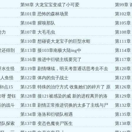
第98章 大龙宝宝变成了小可爱
第99章
第101章 恐怖的森林场景
第102
过的伏笔
第104章 腥嗅那队
第105
营地休整
势力
第107章 大毛毛虫
第108
第110章 想碰瓷大龙宝子的巨型水蛭
第111
释，甩锅
世还得剖
第113章 接103章南极大陆ing中
第114
第116章 推进中衍锁主线要完了
第117
呀水生怪
第119章 剧情继续，明天考普通话思考去不去
第120章
美人鱼怪
第122章 体内的虫子战士
第123章
8点15
第125章 特殊的治疗方式 收集她们的碎片了 原
第126
始森林结束了
外星人的
来呀 楚钰
第128章 接121被感染的威 新的进程离开的洛
第129
回来的蓝逃命的彪子
看戏的外
新的战斗
第131章 剧情正常推进切换的太多了主线与尸
第132
王线即将汇合在一起
第134章 洛洛和衍锁队相遇
第135
多了
锁队探索
第137章 变态色魔丧尸医生
第138