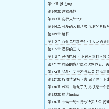
第97章 推进ing
第100章 原始森林
第103章 南极大陆ing中
第106章 可爱的蓝和洛洛 尾随的两股
第109章 解释
第112章 白骨竟然攻击他们 大龙的身
呀 可恶的鳄鱼
第115章 温馨的三人
第118章 恐怖电鳗下 不过根本打不过
物 准备离开营地
第121章 尾随的丧尸虫劝说饲养丧尸
物人类公司的意图
第124章 战斗中艾辰不慎垂危 好难写啊
了
第127章 按照情绪写下去 完全停不下
同意了 落单兔子人
第130章 难写，睡觉了先 必须想一个
环节了
第133章 推进inging
第136章 末煞一见钟情冰冷美人鱼 衍