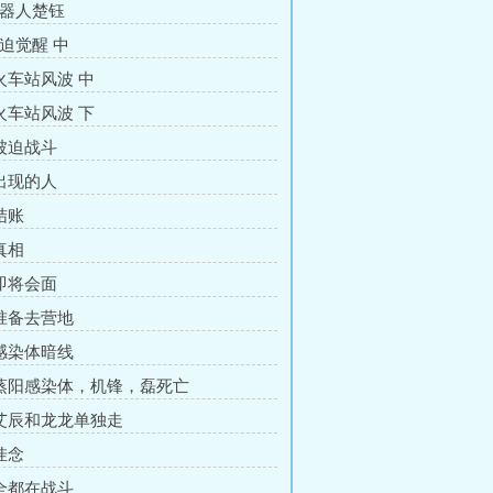
机器人楚钰
被迫觉醒 中
 火车站风波 中
 火车站风波 下
 被迫战斗
 出现的人
结账
真相
 即将会面
 准备去营地
 感染体暗线
 蒸阳感染体，机锋，磊死亡
 艾辰和龙龙单独走
挂念
 全都在战斗