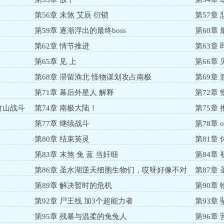
第56章 末煞 艾辰 衍锁
第57章
第59章 逐渐浮出的最终boss
第60章
第62章 情节推进
第63章
第65章 见 上
第66章
第68章 滞留渔北 怪物谋划攻占南极
第69章
第71章 幕后外星人 解释
第72章
竹山战斗
第74章 南极大陆！
第75章 
第77章 继续战斗
第78章 o
第80章 结束英灵
第81章
第83章 末煞 兔 蓝 当奸细
第84章
第86章 圣水湖逆天细胞生物们，哎呀好像不对
第87章
第89章 解决暂时的危机
第90章
第92章 尸王线 加3个超能力者
第93章
第95章 残暴与温柔的兔兔人
第96章