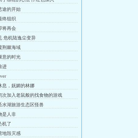
 悲途的开始
 最终组织
 即将再会
 见 危机陆逸尘变异
 渡荆棘海域
 惬意的时光
推进
ver
 休息，妩媚的林娜
 初次加入老鼠般的找食物的游戏
 圣水湖旅游生态区怪兽
 物是人非
 坠机了
 营地毁灭感