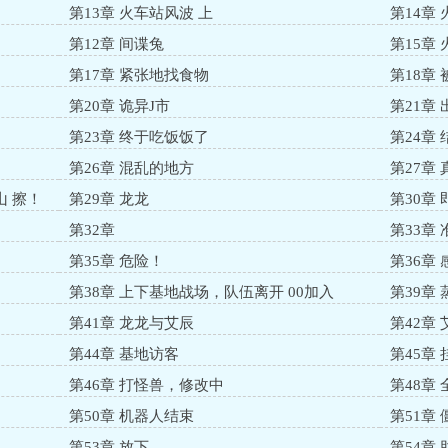
第13章 火车站风波 上
第14章
第12章 间谍兔
第15章
第17章 紧张地找食物
第18章
第20章 诡异J市
第21章
第23章 终于吃饭饭了
第24章 
第26章 混乱的地方
第27章 
山 擦！
第29章 龙龙
第30章
第32章
第33章
第35章 危险！
第36章
第38章 上下基地战场，队伍离开 00加入
第39章
第41章 龙龙与艾辰
第42章
第44章 基地访客
第45章 
第46章 打怪兽，修改中
第48章
第50章 机器人结束
第51章 
第53章 放下
第54章