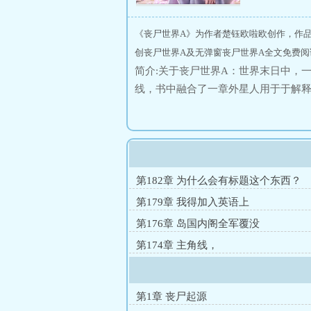
《丧尸世界A》为作者楚钰欧啦欧创作，作
创丧尸世界A及无弹窗丧尸世界A全文免费阅
简介:关于丧尸世界A：世界末日中，
线，书中融合了一章外星人用于于解
留下了南极大陆，最后，主角带着女
原始社会的快乐生活
第182章 为什么会有标题这个东西？
第179章 我得加入英语上
第176章 岛国内阁全军覆没
第174章 主角线，
第1章 丧尸起源