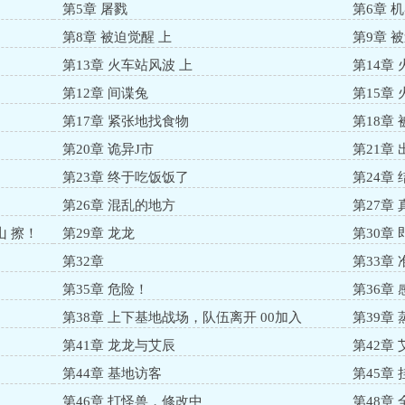
第5章 屠戮
第6章 
第8章 被迫觉醒 上
第9章 
第13章 火车站风波 上
第14章
第12章 间谍兔
第15章
第17章 紧张地找食物
第18章
第20章 诡异J市
第21章
第23章 终于吃饭饭了
第24章 
第26章 混乱的地方
第27章 
山 擦！
第29章 龙龙
第30章
第32章
第33章
第35章 危险！
第36章
第38章 上下基地战场，队伍离开 00加入
第39章
第41章 龙龙与艾辰
第42章
第44章 基地访客
第45章 
第46章 打怪兽，修改中
第48章