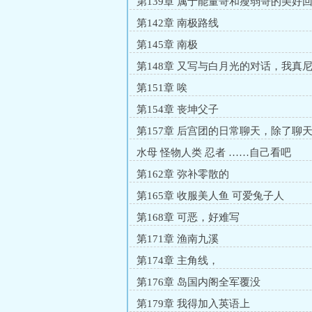
精神病医院
第139章 属于能量哥和瘦弱哥的美好回
人该何去何从？
第142章 南极路线
第145章 南极
第148章 又写与白月光的对话，我真
来 太享受了
第151章 唉
第154章 丧坤父子
第157章 后宫团的日常聊天，除了聊
不知道情节要怎么推
水母 怪物人类 忍者 ……自己看吧
第162章 弥补零散的
第165章 收服美人鱼 可爱兔子人
第168章 可恶，好难写
第171章 渔南九溪
第174章 主角线，
第176章 岛国内阁全军覆没
第179章 我得加入英语上