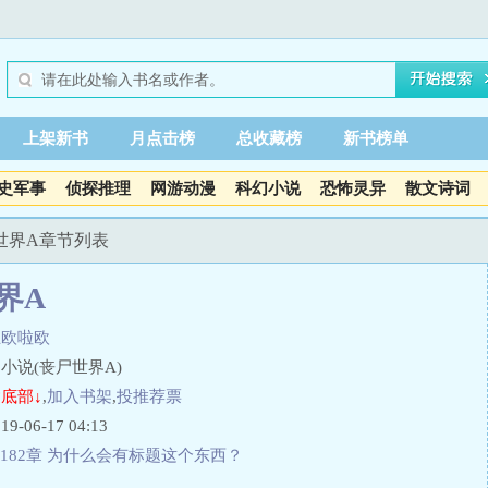
上架新书
月点击榜
总收藏榜
新书榜单
史军事
侦探推理
网游动漫
科幻小说
恐怖灵异
散文诗词
尸世界A章节列表
界A
钰欧啦欧
小说(丧尸世界A)
底部↓
,
加入书架
,
投推荐票
06-17 04:13
182章 为什么会有标题这个东西？