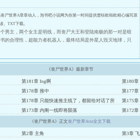
品丧尸世界A章章动人，泡书吧小说网为你第一时间提供楚钰欧啦欧精心编写原
读、TXT下载。
一个男主，两个女主是明线，而丧尸大王和登陆南极的那一对是暗
释书的合理性，超能力者机器人，最终结局是外星人毁灭地球，只
主可能还会添加一些女角色躲进冰封的南极冰层里，又重新开始了
《丧尸世界A》最新章节
第181章 Ing啊
第180
第178章 推中
第177
第178章 只能快速推主线了，都留给对话了所
第175
以就少探索
第173章 内阁一线即将陨落
第172
《丧尸世界A》正文
丧尸世界Atxt全文下载
第2章 主角
第3章 