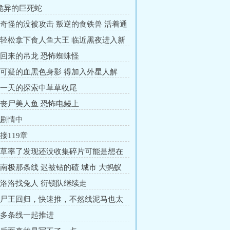
 诡异的巨死蛇
章 奇怪的没被攻击 叛逆的食铁兽 活着通
章 轻松拿下食人鱼大王 临近黑夜进入新
坏人彪子哥
章 回来的吊龙 恐怖蜘蛛怪
章 可疑的血黑色身影 得加入外星人解
给外星人
章 一天的探索中草草收尾
章 丧尸美人鱼 恐怖电鳗上
 剧情中
 接119章
章 草率了发现还没收集碎片可能是想在
魔方里面写
章 南极那条线 迟被钻的碴 城市 大蚂蚁
星人
章 洛洛找兔人 衍锁队继续走
章 尸王回归，快速推，不然线泥马也太
章 多条线一起推进