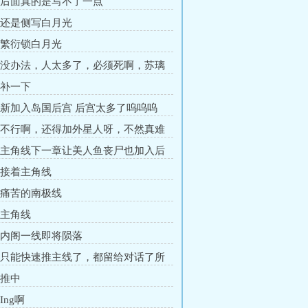
章 后面真的是写不了一点
章 还是侧写白月光
章 繁衍锁白月光
章 没办法，人太多了，必须死啊，苏璃
异的营地中
 补一下
章 新加入岛国后宫 后宫太多了呜呜呜
章 不行啊，还得加外星人呀，不然真难
章 主角线下一章让美人鱼丧尸也加入后
她太可怜了
章 接着主角线
章 痛苦的南极线
 主角线
章 内阁一线即将陨落
章 只能快速推主线了，都留给对话了所
索
 推中
Ing啊