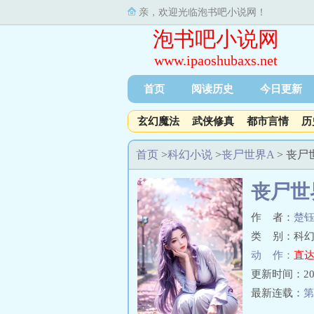
亲，欢迎光临泡书吧小说网！
泡书吧小说网
www.ipaoshubaxs.net
首页
阅读历史
今日更新
玄幻魔法
武侠修真
都市言情
历
首页
>
科幻小说
>
丧尸世界A
> 丧
丧尸世
作 者：
楚
类 别：科幻
动 作：
直达
更新时间：2019-
最新连载：
第