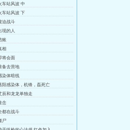
 火车站风波 中
 火车站风波 下
 被迫战斗
 出现的人
结账
真相
 即将会面
 准备去营地
 感染体暗线
 蒸阳感染体，机锋，磊死亡
 艾辰和龙龙单独走
挂念
 全都在战斗
僵尸
 助于练枪的心法书 红色加入