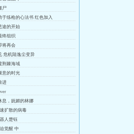
僵尸
 助于练枪的心法书 红色加入
 悲途的开始
 最终组织
 即将再会
 见 危机陆逸尘变异
 渡荆棘海域
 惬意的时光
推进
ver
 休息，妩媚的林娜
飞速扩散的病毒
机器人楚钰
被迫觉醒 中