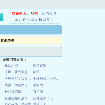
错缺断章、加书：
站内短信
后台有人,会尽快回复！
其他类型
妹纸们都在看：
轮回乐园
医道官途
末世：薪火崛起
踏星
全球丧尸：我在末世组建生存团队
全球神只之混沌主宰
快穿：满级大佬在末日当主播
重回大一
神明模拟器
有空间
从港综签到成为传说
死神逃学日记
你们修仙，我种田
星河之主