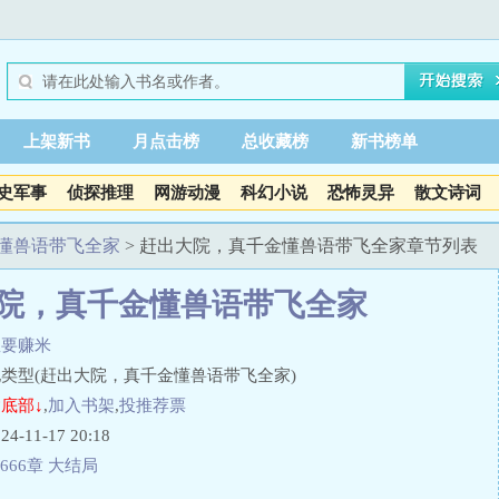
上架新书
月点击榜
总收藏榜
新书榜单
史军事
侦探推理
网游动漫
科幻小说
恐怖灵异
散文诗词
懂兽语带飞全家
> 赶出大院，真千金懂兽语带飞全家章节列表
院，真千金懂兽语带飞全家
星要赚米
类型(赶出大院，真千金懂兽语带飞全家)
底部↓
,
加入书架
,
投推荐票
11-17 20:18
666章 大结局