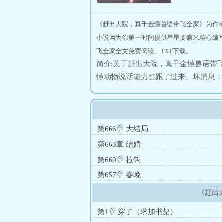
《赶出大院，真千金懂兽语带飞全家》为作
小说网为你第一时间提供星星要赚米精心编
飞全家全文免费阅读、TXT下载。
简介:关于赶出大院，真千金懂兽语带
懂动物说话能力也跟了过来。坏消息
下，亲生家人十分厌恶原主。俞宛儿
这好像是娃娃亲对象那个厉害的堂哥
败名裂，就为把她踢回穷山沟。俞宛
儿凭借异能改变养父母家命运。爹爹
第666章 大结局
醒，有了防范。二哥开饭店，同行眼
第663章 结婚
父母一家：你们不稀罕宛儿，我们稀
第660章 拉钩
和小动物们直接带飞军队。……某军官
第657章 春晚
曾经家人。说好的家破人亡？怎么成
重生选错家人了？亲生父母跪在电视前
《赶出
第1章 穿了（求加书架）