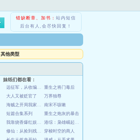
错缺断章、加书：
站内短信
后台有人,会尽快回复！
其他类型
妹纸们都在看：
远征军，从收编溃兵开始称霸南洋
重生之将门毒后
大人又被贬官了
万界独尊
海贼之开局我家没了
南宋不咳嗽
短篇合集系列
重生之炮灰的暴击
我靠烧香爆红娱乐圈
港综：枭雄崛起，从铜锣湾开始
修仙：从捡到残破小塔开始
穿梭时空的商人
长生从炼蛊开始
漫威：从手术果实开始无敌