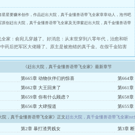
者星星要赚米创作，作品赶出大院，真千金懂兽语带飞全家章章动人，泡书吧
写原创赶出大院，真千金懂兽语带飞全家及无弹窗赶出大院，真千金懂兽语带
飞全家：俞宛儿穿越了。好消息：从末世穿到八零年代，治愈和听
：中药后把军区大佬睡了。原主是被抱错的真千金。在假千金陷害
穿来时，已经中药。看着被自己折腾凄惨美人，俞宛儿一脸愁容。
？麻雀：在麻雀告知下，俞宛儿得知这一切是假千金设局，害她身
《赶出大院，真千金懂兽语带飞全家》最新章节
儿冷笑：走可以，但必须得让这群人扒层皮！回到养父母家。俞宛
滚落陷阱，麻雀带路，及时得到救治。大哥工厂大型事故，小猫提
第665章 动物伙伴们的惊喜
第664章
红陷害，小狗提前发现。三哥错信朋友，还好有老鼠通风报信。养
第662章 大王回来了
第661
罕！……本打算买房收租过完一生的俞宛儿，意外成了编外人员，
第659章 你有什么顾虑？
第658章
堵住家门："俞同志不打算给个名分？"……多年后，假千金遇见
第656章 大肆报道
第655章
了服装大佬？种植大师？国宴大厨？龙头企业？军界新星？难道她
痛哭：“宛儿，我们错了……
大院，真千金懂兽语带飞全家》正文
赶出大院，真千金懂兽语带飞全家txt
第2章 暴打渣男贱女
第3章 