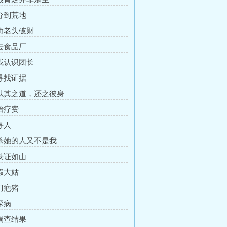
 分到荒地
 俞老头破财
 去食品厂
 我认识团长
 寻找证据
 以其之道，还之彼身
 治疗费
寻人
 杀她的人又不是我
 铁证如山
 假大姑
 刀疤猪
探病
 调查结果