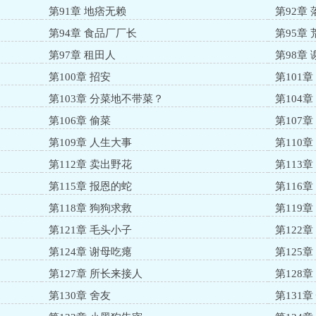
第91章 地痞无赖
第92章 
第94章 食品厂厂长
第95章
第97章 租田人
第98章
第100章 招安
第101
第103章 分菜地不带菜？
第104
第106章 偷菜
第107章
第109章 人生大事
第110
第112章 卖出野花
第113
第115章 报恩的蛇
第116章
第118章 狗狗求救
第119章
第121章 毛头小子
第122
第124章 谢母吃瘪
第125
第127章 所长来接人
第128章
第130章 舍友
第131