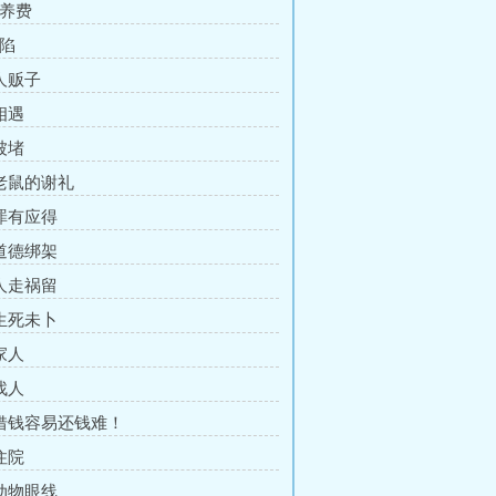
抚养费
诬陷
 人贩子
相遇
被堵
 老鼠的谢礼
 罪有应得
 道德绑架
 人走祸留
 生死未卜
家人
找人
 借钱容易还钱难！
住院
 动物眼线