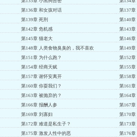
第133章 小黑狗告密
第134
第136章 和女孩对话
第137章
第139章 死刑
第140章
第142章 危机感
第143
第145章 猫老大
第146章
第148章 人类食物臭臭的，我不喜欢
第149章
第151章 为什么跑？
第152
第154章 经商天赋
第155
第157章 谢怀安离开
第158
第160章 你耍我们？
第161
第163章 被抛弃的？
第164
第166章 报酬人参
第167
第169章 刘寡妇
第170
第172章 难道是私生子？
第173
第175章 激发人性中的恶
第176