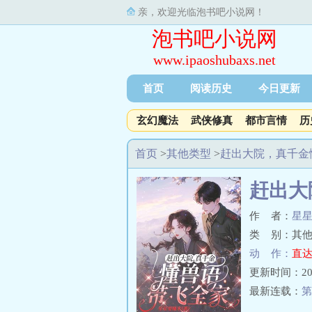
亲，欢迎光临泡书吧小说网！
泡书吧小说网
www.ipaoshubaxs.net
首页
阅读历史
今日更新
玄幻魔法
武侠修真
都市言情
历
首页
>
其他类型
>
赶出大院，真千金
赶出大
作 者：
星
类 别：其他
动 作：
直达
更新时间：2024-
最新连载：
第