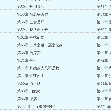
第50章 分到荒地
第51章
第53章 俞老头破财
第54章
第56章 去食品厂
第57章
第59章 我认识团长
第60章
第62章 寻找证据
第63章
第65章 以其之道，还之彼身
第66章
第68章 治疗费
第69章
第71章 寻人
第72章 
第74章 杀她的人又不是我
第75章
第77章 铁证如山
第78章
第80章 假大姑
第81章
第83章 刀疤猪
第84章
第86章 探病
第87章
第1章 穿了（求加书架）
第2章 