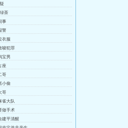
怀疑
老绿茶
闹事
报警
 卖衣服
 教唆犯罪
 妈宝男
占座
二哥
 抓小偷
大哥
 麻雀大队
 要做手术
 俞建平清醒
 很肯定并非亲生