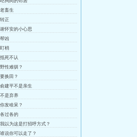
章 吃狗肉的邻居
 老畜生
 转正
章 谢怀安的小心思
 帮凶
 盯梢
章 抵死不认
章 野性难驯？
章 要换田？
章 俞建平不是亲生
章 不是弃养
章 你发啥呆？
章 各过各的
章 我以为这是打招呼方式？
章 谁说你可以走了？