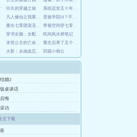
玖玖的穿越之旅
系统迟发五十年，老太退休成团宠
凡人修仙之我要长生
贵族学院f4？不是哥的舔狗吗
重生七零团宠丑女大翻身
带着空间穿七零，搬空家里去下乡
穿书女频，女配弟子全是冲师逆徒
民间风水师笔记
末世公主的亡命日常
重生后养了五个神级崽崽
火影：从抽血忍界开始做帝国太阳
田园小相公
 结婚2
章 饭桌谈话
 后悔
 采访
全文下载
断亲