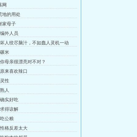
落网
 荒地的用处
 谢家母子
章 编外人员
章 坏人绞尽脑汁，不如蠢人灵机一动
 碾米
章 你母亲很漂亮对不对？
章 原来喜欢辣口
 灵性
 熟人
章 确实好吃
章 求得谅解
 吃公粮
章 性格反差太大