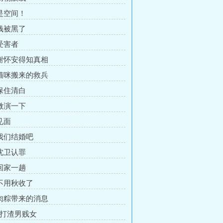
 是空间！
 钱被黑了
 受害者
 谢怀安得知真相
 猫咪搬来的救兵
 保住清白
 微演一下
见面
 我们结婚吧
 沈卫认罪
 回家一趟
 不用秋收了
 肉粽带来的消息
暴打渣男贱女