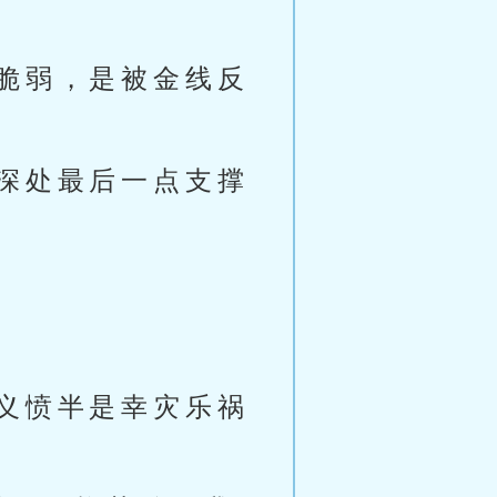
脆弱，是被金线反
深处最后一点支撑
义愤半是幸灾乐祸