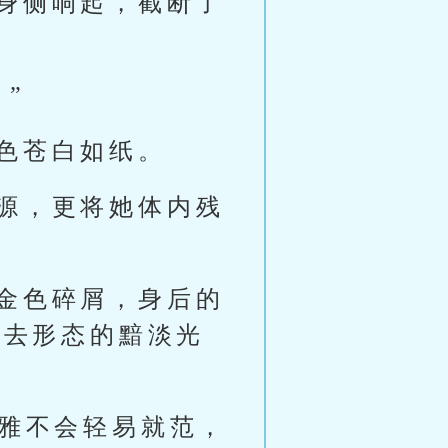
身侧响起，截断了
”
色苍白如纸。
源，更将她体内残
金色碎屑，身后的
失去形态的黯淡光
莱雅不会轻易就范，