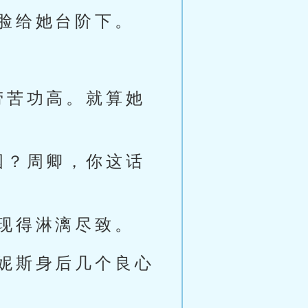
脸给她台阶下。
劳苦功高。就算她
国？周卿，你这话
现得淋漓尽致。
妮斯身后几个良心