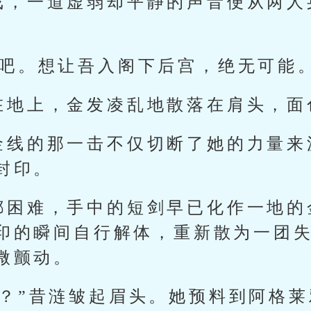
戏，一道虚弱却平静的声音便从两人
杀吧。想让吾入阁下后宫，绝无可能。
在地上，金发凌乱地散落在肩头，面
金线的那一击不仅切断了她的力量来
封印。
都困难，手中的短剑早已化作一地的
印的瞬间自行解体，重新散为一团
微颤动。
死？”昔涟皱起眉头。她预料到阿格