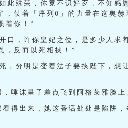
你如此殊荣，你竟不识好歹，不知感
了，仗着「序列0」的力量在这奥赫
惯着你！”
自开口，许你皇妃之位，是多少人求
恩，反而以死相挟！”
求死，分明是变着法子要挟陛下，想
膺，唾沫星子差点飞到阿格莱雅脸上
都看得出来，她这番话处处是陷阱，