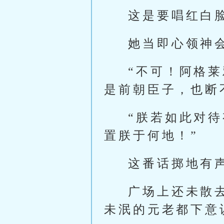
这是要唱红白
她当即心领神
“不可！阿格
是前朝臣子，也断
“朕若如此对
置朕于何地！”
这番话掷地有
广场上还未散
未泯的元老都下意