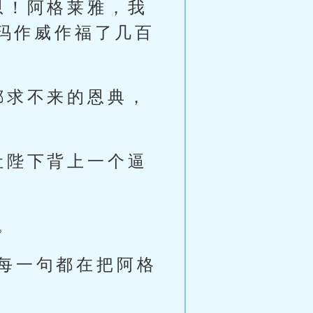
恩！阿格莱雅，我
玛作威作福了几百
都求不来的恩典，
让陛下背上一个逼
。
每一句都在把阿格