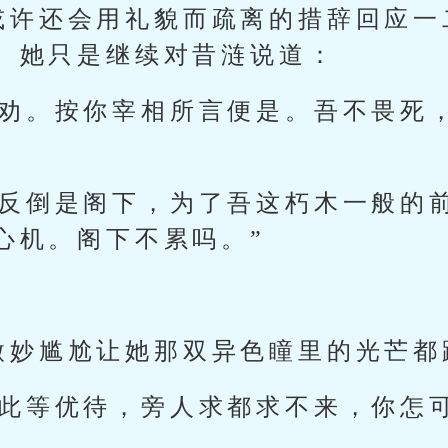
或许还会用礼貌而疏离的措辞回应一
。她只是继续对昔涟说道：
再劝。按你宰相所言便是。吾不畏死
“反倒是阁下，为了吾这朽木一般的
心机。阁下不累吗。”
。
微妙尴尬让她那双异色瞳里的光芒都
你此等优待，旁人求都求不来，你怎