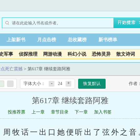
上架新书
月点击榜
总收藏榜
新书榜单
史军事
侦探推理
网游动漫
科幻小说
恐怖灵异
散文诗词
来点死亡震撼
> 第617章 继续套路阿雅
-
+
字体大小：
24
恢复默认
作者
第617章 继续套路阿雅
投推荐票
上一章
章节目录
下一章
加入书签
，周牧话一出口她便听出了弦外之音