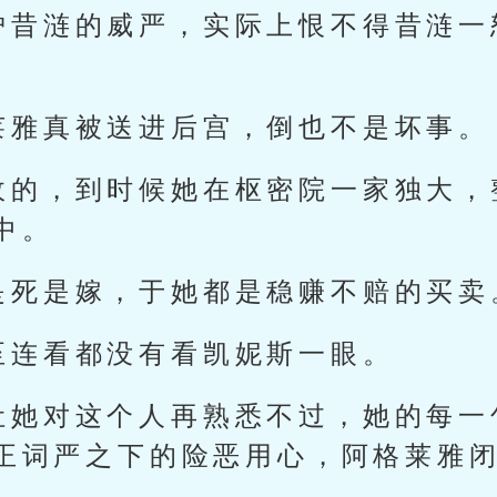
护昔涟的威严，实际上恨不得昔涟一
莱雅真被送进后宫，倒也不是坏事。
政的，到时候她在枢密院一家独大，
中。
是死是嫁，于她都是稳赚不赔的买卖
至连看都没有看凯妮斯一眼。
让她对这个人再熟悉不过，她的每一
正词严之下的险恶用心，阿格莱雅