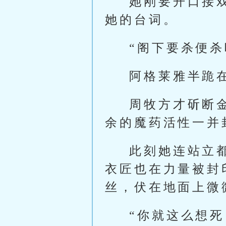
她刚要开口接
她的台词。
“阁下要杀便
阿格莱雅半跪
周牧方才斫断
余的魔药活性一并
此刻她连站立
衣匠也在力量被封
丝，伏在地面上微
“你就这么想