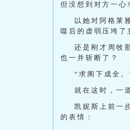
但没想到对方一心
以她对阿格莱
噬后的虚弱压垮了
还是刚才周牧
也一并斩断了？
“求阁下成全。
就在这时，一
凯妮斯上前一
的表情：