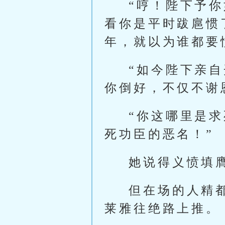
“哼！陛下予
看你是平时跋扈惯
年，就以为谁都要
“如今陛下亲
你倒好，不仅不谢
“你这哪里是
死功臣的恶名！”
她说得义愤填
但在场的人精
莱雅往绝路上推。