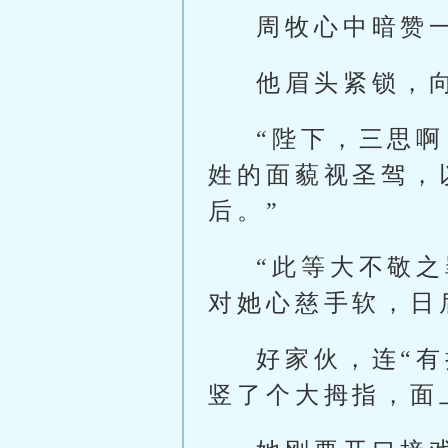
周牧心中暗赞
他眉头紧锁，
“陛下，三思
姓的面藐视圣驾，
后。”
“此等大不敬
对她心慈手软，日
好家伙，连“
竖了个大拇指，面