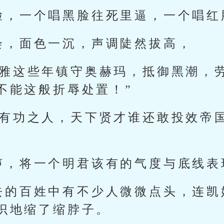
脸，一个唱黑脸往死里逼，一个唱红
会，面色一沉，声调陡然拔高，
莱雅这些年镇守奥赫玛，抵御黑潮，
不能这般折辱处置！”
待有功之人，天下贤才谁还敢投效帝
声，将一个明君该有的气度与底线表
去的百姓中有不少人微微点头，连凯
识地缩了缩脖子。