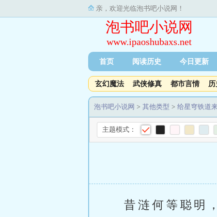
亲，欢迎光临泡书吧小说网！
泡书吧小说网
www.ipaoshubaxs.net
首页
阅读历史
今日更新
玄幻魔法
武侠修真
都市言情
历
泡书吧小说网
>
其他类型
>
给星穹铁道
主题模式：
昔涟何等聪明