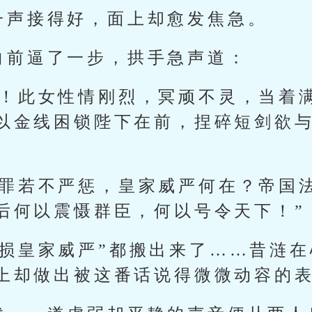
一声接得好，面上却愈发焦急。
向前逼了一步，拱手急声道：
啊！此女性情刚烈，冥顽不灵，当着
以金线困锁陛下在前，捏碎短剑欲
之罪若不严惩，皇家威严何在？帝国
后何以震慑群臣，何以号令天下！”
有损皇家威严”都搬出来了……昔涟
上却做出被这番话说得微微动容的