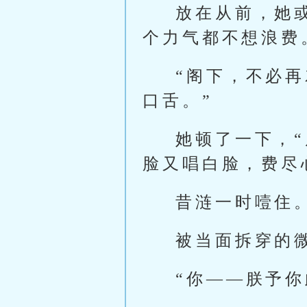
放在从前，她
个力气都不想浪费
“阁下，不必
口舌。”
她顿了一下，
脸又唱白脸，费尽
昔涟一时噎住
被当面拆穿的
“你——朕予