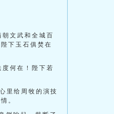
满朝文武和全城百
与陛下玉石俱焚在
法度何在！陛下若
在心里给周牧的演技
表情。