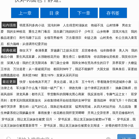
上一章
目 录
下一章
存书签
站内强推
明星系列多肉小说
混沌剑神
人生得意时须纵欢
艳福不浅
山村情事
男欢女
爱
我的女神校花
重生之将门毒后
混在豪门泡妞的日子
少年王
山乡艳事
流氓大地主
我的
极品老婆们
和竹马睡了以后
女领导男秘书
万古最强宗
剑徒之路
山村美色
长公主病入膏肓
后
权力巅峰：从借调市纪委开始
经典收藏
御女天下
春满香夏
穿越豪门之娱乐后宫
后宫春春色
仙剑御香录
美人沟
我的
极品小姨
重生风流富豪，从强吻校花开始
重生香江：纵横四海
你说我修仙灵根差，我笑你没外
挂
深渊入侵：我的亡灵无限词条
寒门枭士金锋
我和女神在荒岛求生的日子
异界双穿：大糖盐
王传说
万法道君：从一座破观开始
都回到58年了，我还不能躺平
大国文娱
我单身后，富婆姐
姐圈蠢蠢欲动
美利坚1982
重生1979：发家从采药开始
最近更新
快穿：短命炮灰不死了
美女总裁，请上车
五十年代：带着随身空间进城奔小康
以
法律之名
军火贩子什么鬼？我就一破产厂长！
律政先锋：这个律师正的发邪！
抽象召唤师，但
画风崩坏
潜龙风暴：都市兵王
带货翻车的我曝光黑心商家
我反派他哥，专薅气运之女！
双穿
亮剑：老李见到我就双眼放光
从收集情绪开始创造我的女神宇宙
最强战神
举国飞升！十四亿魔
修吓哭异界
重生85：运气好亿点，我靠赶海成首富
猛男闯莞城，从四大村姑开始
凡尘战场
重
生神豪系统让我躺赢全球
暴雨捡妻！校花赖在我怀里哭唧唧
开局上交异世界，我开启修炼时代
-
-
穿书反派，我让龙王妹妹住被窝 旧月
穿书反派，我让龙王妹妹住被窝txt下载
穿书反派，我
-
-
让龙王妹妹住被窝最新章节
穿书反派，我让龙王妹妹住被窝全文阅读
好看的都市言情小说