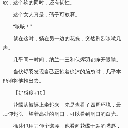
软，这个软的同时，还有韧性。
这个女人真是，孺子可教啊。
“咳咳！”
就在这时，躺在另一边的花蝶，突然剧烈咳嗽几
声。
几乎同一时间，纳兰十三和伏烬羽都睁开眼睛。
当伏烬羽发现自己正抱着徐沐的脑袋时，几乎本
能地将他推出去。
【好感度+10】
花蝶从被褥上坐起来，先是查看了四周环境，最
后仰起头，望着高处的洞口，可以看到洞口的白光。
徐沐也用力伸个懒腰，他看向花蝶干裂的嘴唇，