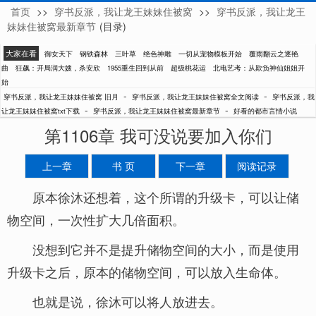
首页
>>
穿书反派，我让龙王妹妹住被窝
>>
穿书反派，我让龙王
旧月
妹妹住被窝最新章节
(目录)
大家在看
御女天下
钢铁森林
三叶草
绝色神雕
一切从宠物模板开始
覆雨翻云之逐艳
曲
狂飙：开局润大嫂，杀安欣
1955重生回到从前
超级桃花运
北电艺考：从欺负神仙姐姐开
始
-
-
穿书反派，我让龙王妹妹住被窝 旧月
穿书反派，我让龙王妹妹住被窝全文阅读
穿书反派，我
-
-
让龙王妹妹住被窝txt下载
穿书反派，我让龙王妹妹住被窝最新章节
好看的都市言情小说
第1106章 我可没说要加入你们
上一章
书 页
下一章
阅读记录
原本徐沐还想着，这个所谓的升级卡，可以让储
物空间，一次性扩大几倍面积。
没想到它并不是提升储物空间的大小，而是使用
升级卡之后，原本的储物空间，可以放入生命体。
也就是说，徐沐可以将人放进去。