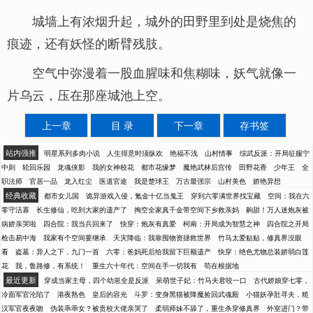
城墙上有浓烟升起，城外的田野里到处是烧焦的
痕迹，还有妖怪的断臂残肢。
空气中弥漫着一股血腥味和焦糊味，妖气就像一
片乌云，压在那座城池上空。
上一章
目 录
下一章
存书签
站内强推
明星系列多肉小说
人生得意时须纵欢
艳福不浅
山村情事
综武反派：开局征服宁
中则
轮回乐园
龙魂侠影
我的女神校花
都市花缘梦
魔艳武林后宫传
田野花香
少年王
全
职法师
官居一品
龙入红尘
医道官途
我是楚球王
万古最强宗
山村美色
娇艳异想
经典收藏
都市女儿国
诡异游戏入侵，氪金十亿当鬼王
穿到六零满世界找宝藏
空间：我在六
零守活寡
长生修仙，吃到大家的遗产了
掏空全家真千金带空间下乡救亲妈
齁甜！万人迷炮灰被
病娇亲哭啦
四合院：我当兵回来了
快穿：炮灰有真爱
柯南：开局成为智慧之神
四合院之开局
枪击易中海
我家有个空间要继承
天灾降临：我靠囤物资拯救世界
竹马太爱贴贴，修真界没眼
看
盗墓：异人之下，九门一首
六零：爸妈死后给我留下巨额遗产
快穿：绝色尤物总装娇弱白莲
花
我，鲁路修，有系统！
重生六十年代：空间在手一切我有
苟在根据地
最近更新
穿成当家主母，四个幼崽全是反派
呆萌世子妃：竹马夫君咬一口
古代娇娘穿七零，
冷面军官沦陷了
港夜熟色
皇后的容光
斗罗：变身黑猫被降魔捡回武魂殿
小猫妖孕肚寻夫，糙
汉军官夜夜吻
伪装乖乖女？被贵校大佬亲哭了
柔弱师妹不舔了，重生杀穿修真界
外室进门？带