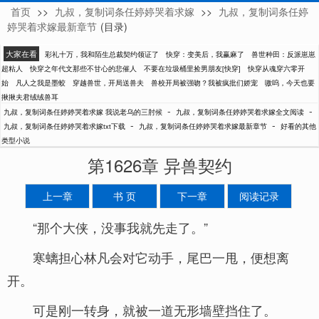
首页
>>
九叔，复制词条任婷婷哭着求嫁
>>
九叔，复制词条任婷
我说老乌的三肘候
婷哭着求嫁最新章节
(目录)
大家在看
彩礼十万，我和陌生总裁契约领证了
快穿：变美后，我赢麻了
兽世种田：反派崽崽
超粘人
快穿之年代文那些不甘心的悲催人
不要在垃圾桶里捡男朋友[快穿]
快穿从魂穿六零开
始
凡人之我是墨蛟
穿越兽世，开局送兽夫
兽校开局被强吻？我被疯批们娇宠
嗷呜，今天也要
揪揪夫君绒绒兽耳
-
-
九叔，复制词条任婷婷哭着求嫁 我说老乌的三肘候
九叔，复制词条任婷婷哭着求嫁全文阅读
-
-
九叔，复制词条任婷婷哭着求嫁txt下载
九叔，复制词条任婷婷哭着求嫁最新章节
好看的其他
类型小说
第1626章 异兽契约
上一章
书 页
下一章
阅读记录
“那个大侠，没事我就先走了。”
寒螭担心林凡会对它动手，尾巴一甩，便想离
开。
可是刚一转身，就被一道无形墙壁挡住了。