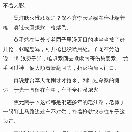
不着人影。
黑灯瞎火谁敢深追？保不齐李天龙躲在暗处端着
枪，凑过去直接挨一枪撂倒。
黄毛站在墙外朝着园子里漫无目的地当当放了好
几枪，张嘴怒骂，可开枪也没啥用处。子龙在旁边
说：“别浪费子弹，咱赶紧回去瞅瞅南哥伤势要紧。”黄
毛回过神，俩人顺着墙翻回去，折返物流大门口。
再说那台李天龙刚才才抢来、刚出过命案的捷
达，于光一直留在车里，车子全程没熄火。
焦元南手下这帮都是混迹多年的老江湖，老棒子
一眼盯上马路边这车不对劲，拎着枪就快步往车子这
边走。