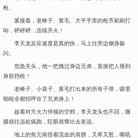
枪。
紧接着，老棒子、黄毛、大平手里的枪齐刷刷打
响，砰砰砰…连续开火！
李天龙反应速度是真的快，马上往旁边侧身躲
闪。
危急关头，他一把拽过身边兄弟，直接把人推到
身前挡枪！
老棒子、小喜子、黄毛打出来的所有子弹，噼里
啪啦全都招呼在了兄弟身上！
趁着对方火力停顿的空档，李天龙头也不回，撒
腿就往远处疯跑，眨眼就窜出去老远。
地上的焦元南捂着流血的肩膀，又疼又怒，嘶吼