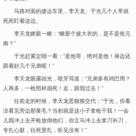
马路对面的捷达车里，李天龙、于光几个人早就
死死盯着这边。
李天龙眯眼一瞅：“瞅那个披大衣的，是不是焦元
南？”
于光赶紧定睛一看：“是他哥，绝对是他！身边还
跟着好几个兄弟呢！”
李天龙眼露凶光，咬牙骂道：“兄弟多有鸡巴用？
人再多，一枪照样崩死！走，跟我过去！”
往前走的时候，李天龙恶狠狠交代：“于光，你看
没看见旁边那黄毛？当初就是这小子拿枪干我！一会
儿我冲上去开枪放倒他们，你立马冲上去拿刀补刀，
专扎心脏，往死里扎，听见没有！”