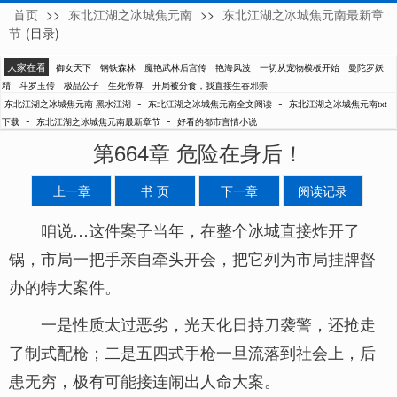
首页
>>
东北江湖之冰城焦元南
>>
东北江湖之冰城焦元南最新章
黑水江湖
节
(目录)
大家在看
御女天下
钢铁森林
魔艳武林后宫传
艳海风波
一切从宠物模板开始
曼陀罗妖
精
斗罗玉传
极品公子
生死帝尊
开局被分食，我直接生吞邪崇
-
-
东北江湖之冰城焦元南 黑水江湖
东北江湖之冰城焦元南全文阅读
东北江湖之冰城焦元南txt
-
-
下载
东北江湖之冰城焦元南最新章节
好看的都市言情小说
第664章 危险在身后！
上一章
书 页
下一章
阅读记录
咱说…这件案子当年，在整个冰城直接炸开了
锅，市局一把手亲自牵头开会，把它列为市局挂牌督
办的特大案件。
一是性质太过恶劣，光天化日持刀袭警，还抢走
了制式配枪；二是五四式手枪一旦流落到社会上，后
患无穷，极有可能接连闹出人命大案。