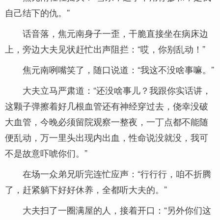
自己结下的仇。”
话音落，焦元南身子一歪，干脆直接坐在病床边
上，旁边大夫见状赶忙出声阻拦：“哎，你别乱动！”
焦元南咧嘴笑了，随口说道：“我这不没啥事嘛。”
大夫立马严肃道：“还没啥事儿？我跟你实话讲，
这颗子弹擦着好几根血管还有神经穿过去，侥幸没破
大血管，今晚必须留院观察一整夜，一丁点都不能随
便乱动，万一里头出现内出血，性命说没就没，我可
不是故意吓唬你们。”
在场一众弟兄听完连忙应声：“行行行，咱不折腾
了，赶紧躺下好好休养，全都听大夫的。”
大夫扫了一圈满屋的人，接着开口：“另外你们这