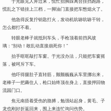
于光眼见人奔过来，慌忙抬脚踩离合挂挡跑路，
慌乱之下错挂上三档，一脚油门直接把车憋熄火了。
他急得反复拧钥匙打火，发动机吭哧吭哧干转，
怎么都打不着。
转眼老棒子就抵到车头，手枪顶着前挡风玻
璃：“别动！敢乱动直接崩死你！”
抬手哐哐敲打车窗。于光没办法，只能把车窗摇
落，被呵斥下车。
他吓得腿肚子直转筋，颤颤巍巍从车里挪出来，
老棒子一把薅住人，枪口始终顶在身上，直接押回物
流园门口。
焦元南捂着受伤的胳膊，勉强站起身，黄毛、子
龙也刚好折返回来，围上来连忙询问伤势。