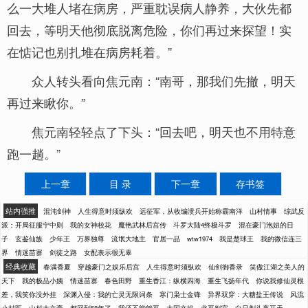
么一大堆人堵在病房，严重耽误病人静养，大伙先都
回去，等明天他彻底脱离危险，你们再过来探望！实
在惦记也别扎堆在病房耗着。”
众人转头看向焦元南：“南哥，那我们先撤，明天
再过来瞅你。”
焦元南轻轻点了下头：“回去吧，明天也不用特意
跑一趟。”
上一章
目 录
下一章
存书签
站内强推
混沌剑神
人生得意时须纵欢
远征军，从收编溃兵开始称霸南洋
山村情事
综武反
派：开局征服宁中则
我的女神校花
魔艳武林后宫传
斗罗大陆4终极斗罗
混在豪门泡妞的日
子
玄鉴仙族
少年王
万界独尊
流氓大地主
官居一品
wtw1974
我是楚球王
我的微信连三
界
情迷苗寨
剑徒之路
女配表示很无辜
经典收藏
春满香夏
穿越豪门之娱乐后宫
人生得意时须纵欢
仙剑御香录
笑傲江湖之美人的
天下
我的极品小姨
情迷苗寨
春色田野
重生香江：纵横四海
重生飞扬年代
你说我修仙灵根
差，我笑你没外挂
深渊入侵：我的亡灵无限词条
寒门枭士金锋
异界双穿：大糖盐王传说
风流