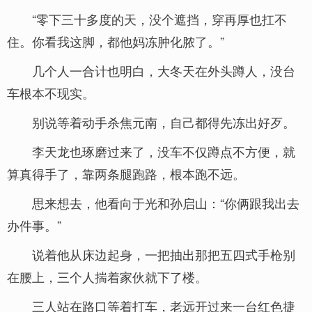
“零下三十多度的天，没个遮挡，穿再厚也扛不
住。你看我这脚，都他妈冻肿化脓了。”
几个人一合计也明白，大冬天在外头蹲人，没台
车根本不现实。
别说等着动手杀焦元南，自己都得先冻出好歹。
李天龙也琢磨过来了，没车不仅蹲点不方便，就
算真得手了，靠两条腿跑路，根本跑不远。
思来想去，他看向于光和孙启山：“你俩跟我出去
办件事。”
说着他从床边起身，一把抽出那把五四式手枪别
在腰上，三个人揣着家伙就下了楼。
三人站在路口等着打车，老远开过来一台红色捷