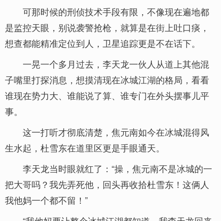
可那时候的刑侦技术手段有限，不像现在遍地都
是监控天眼，别说袭警抢枪，就算是在街上吐口痰，
想查都能精准定位到人，卫星追踪更是不在话下。
一晃一个多月过去，李天龙一伙人从道上其他混
子嘴里打探消息，想摸清现在冰城江湖的格局，看看
谁现在势力大、谁能说了算、谁专门在外头摆事儿平
事。
这一打听才彻底清楚，焦元南如今在冰城混得风
生水起，杜雪东在道里区更是手眼通天。
李天龙当时眼就红了：“操，焦元南不是冰城的一
把大哥吗？我先弄死他，回头再收拾杜雪东！这俩人
我他妈一个都不留！”
“我他妈要让整个冰城江湖都知道，我李天龙回来