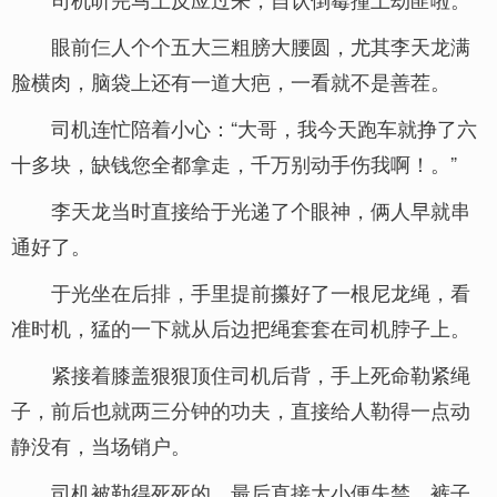
眼前仨人个个五大三粗膀大腰圆，尤其李天龙满
脸横肉，脑袋上还有一道大疤，一看就不是善茬。
司机连忙陪着小心：“大哥，我今天跑车就挣了六
十多块，缺钱您全都拿走，千万别动手伤我啊！。”
李天龙当时直接给于光递了个眼神，俩人早就串
通好了。
于光坐在后排，手里提前攥好了一根尼龙绳，看
准时机，猛的一下就从后边把绳套套在司机脖子上。
紧接着膝盖狠狠顶住司机后背，手上死命勒紧绳
子，前后也就两三分钟的功夫，直接给人勒得一点动
静没有，当场销户。
司机被勒得死死的，最后直接大小便失禁，裤子