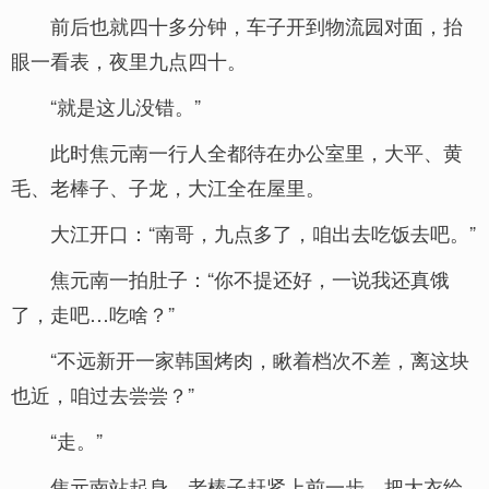
前后也就四十多分钟，车子开到物流园对面，抬
眼一看表，夜里九点四十。
“就是这儿没错。”
此时焦元南一行人全都待在办公室里，大平、黄
毛、老棒子、子龙，大江全在屋里。
大江开口：“南哥，九点多了，咱出去吃饭去吧。”
焦元南一拍肚子：“你不提还好，一说我还真饿
了，走吧…吃啥？”
“不远新开一家韩国烤肉，瞅着档次不差，离这块
也近，咱过去尝尝？”
“走。”
焦元南站起身，老棒子赶紧上前一步，把大衣给