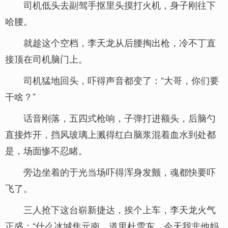
司机低头去副驾手抠里头摸打火机，身子刚往下
哈腰。
就趁这个空档，李天龙从后腰掏出枪，冷不丁直
接顶在司机脑门上。
司机猛地回头，吓得声音都变了：“大哥，你们要
干啥？”
话音刚落，五四式枪响，子弹打进额头，后脑勺
直接炸开，挡风玻璃上溅得红白脑浆混着血水到处都
是，场面惨不忍睹。
旁边坐着的于光当场吓得浑身发颤，魂都快要吓
飞了。
三人抢下这台崭新捷达，挨个上车，李天龙火气
正盛：“什么冰城焦元南、道里杜雪东，今天我非他妈