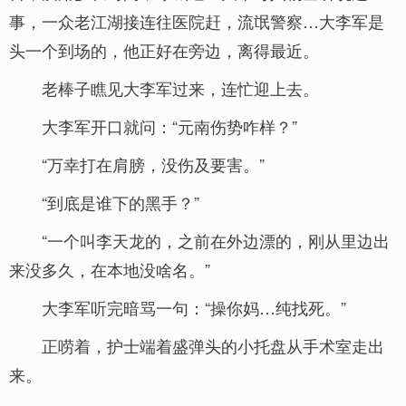
事，一众老江湖接连往医院赶，流氓警察…大李军是
头一个到场的，他正好在旁边，离得最近。
老棒子瞧见大李军过来，连忙迎上去。
大李军开口就问：“元南伤势咋样？”
“万幸打在肩膀，没伤及要害。”
“到底是谁下的黑手？”
“一个叫李天龙的，之前在外边漂的，刚从里边出
来没多久，在本地没啥名。”
大李军听完暗骂一句：“操你妈…纯找死。”
正唠着，护士端着盛弹头的小托盘从手术室走出
来。