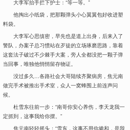
大李军抬手拦下护士：“等一等。”
他掏出小纸袋，把那颗弹头小心翼翼包好收进塑
料袋。
大李军心思缜密，早先也是道上出身，后来入了
警队，办案子总习惯站在歹徒的立场琢磨思路，靠着
这套法子破过不少棘手大案，旁人全都没把一颗子弹
当回事，唯独他悄悄留存物证。
没过多久…各路社会大哥陆续齐聚病房，焦元南
做完手术被推出手术室，众人一窝蜂围上前连声问
候。
杜雪东往前一步：“南哥你安心养伤，李天龙我一
定抓到，这事我给你摆。”
焦元南轻轻摇头：“雪东，这事不用你掺和，是我