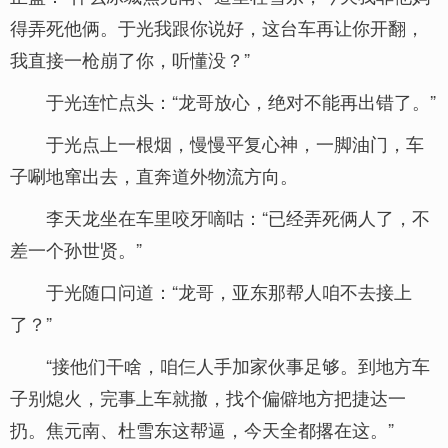
得弄死他俩。于光我跟你说好，这台车再让你开翻，
我直接一枪崩了你，听懂没？”
于光连忙点头：“龙哥放心，绝对不能再出错了。”
于光点上一根烟，慢慢平复心神，一脚油门，车
子唰地窜出去，直奔道外物流方向。
李天龙坐在车里咬牙嘀咕：“已经弄死俩人了，不
差一个孙世贤。”
于光随口问道：“龙哥，亚东那帮人咱不去接上
了？”
“接他们干啥，咱仨人手加家伙事足够。到地方车
子别熄火，完事上车就撤，找个偏僻地方把捷达一
扔。焦元南、杜雪东这帮逼，今天全都撂在这。”