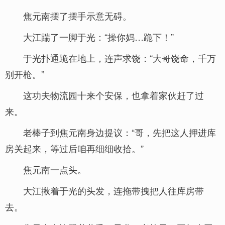
焦元南摆了摆手示意无碍。
大江踹了一脚于光：“操你妈…跪下！”
于光扑通跪在地上，连声求饶：“大哥饶命，千万
别开枪。”
这功夫物流园十来个安保，也拿着家伙赶了过
来。
老棒子到焦元南身边提议：“哥，先把这人押进库
房关起来，等过后咱再细细收拾。”
焦元南一点头。
大江揪着于光的头发，连拖带拽把人往库房带
去。