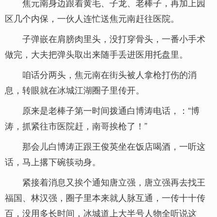
焦元南身边跟着黄毛、子龙、老棒子，再加上园
区几个内保，一伙人连忙送焦元南赶往医院。
子弹嵌在肩膀肉里头，没打穿骨头，一番小手术
做完，大夫把弹头取出来随手丢进医用托盘里。
咱话分两头，焦元南在街头被人拿枪打伤的消
息，转眼就在冰城江湖圈子里传开。
原来是老棒子第一时间拨通白博涛电话，：“博
涛，抓紧往市医院赶，南哥挨枪了！”
那会儿白博涛正跟王俊英坐在饭店喝酒，一听这
话，马上撂下碗筷动身。
紧接着消息又挨个通知唐立强，唐立强再去找王
福国、林汉强，圈子里本来就人脉互通，一传十十传
百，没用多长时间，冰城道上大半号人物全听说这