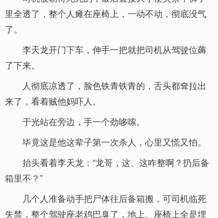
里全透了，整个人瘫在座椅上，一动不动，彻底没气
了。
李天龙开门下车，伸手一把就把司机从驾驶位薅
了下来。
人彻底凉透了，脸色铁青铁青的，舌头都耷拉出
来了，看着贼他妈吓人。
于光站在旁边，手一个劲哆嗦。
毕竟这是他这辈子第一次杀人，心里又慌又怕。
抬头看着李天龙：“龙哥，这、这咋整啊？扔后备
箱里不？”
几个人准备动手把尸体往后备箱搬，可司机临死
失禁，整个驾驶座老鸡巴臭了，地上、座椅上全是埋