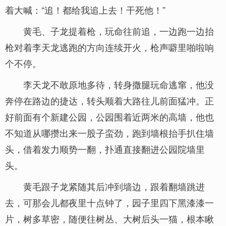
着大喊：“追！都给我追上去！干死他！”
黄毛、子龙提着枪，玩命往前追，一边跑一边抬
枪对着李天龙逃跑的方向连续开火，枪声噼里啪啦响
个不停。
李天龙不敢原地多待，转身撒腿玩命逃窜，他没
奔停在路边的捷达，转头顺着大路往儿前面猛冲。正
好前面有个新建公园，公园围着近两米的高墙，他也
不知道从哪攒出来一股子蛮劲，跑到墙根抬手扒住墙
头，借着发力顺势一翻，扑通直接翻进公园院墙里
头。
黄毛跟子龙紧随其后冲到墙边，跟着翻墙跳进
去，可那会儿都夜里十点钟了，园子里四下黑漆漆一
片，树多草密，随便往树丛、大树后头一猫，根本瞅