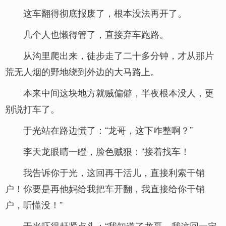
这车翻得彻底报废了，根本没法再开了。
几个人也懒得管了，直接弃车跑路。
从沟里爬出来，徒步走了二十多分钟，才从那片
荒无人烟的野地绕到外边的大马路上。
本来中间这块地方就贼偏僻，半夜根本没人，更
别说打车了。
于光站在路边慌了：“龙哥，这下咋整啊？”
李天龙眼睛一瞪，脸色贼狠：“接着找车！
我告诉你于光，这回再干活儿，直接利索干销
户！你要是再他妈给我把车开翻，我直接给你干销
户，听懂没！”
于光吓得赶紧点头：“我知道了龙哥，我这回一定