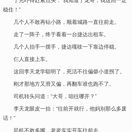
稳住！”
几个人不敢再钻小路，顺着城路一直往前走。
走了一阵子，终于看着一台捷达出租车。
几个人抬手一摆手，捷达嘎吱一下靠边停稳。
仨人直接上车。
这回李天龙学聪明了，死活不往偏僻小道拐了。
刚才那地方又滑又偏，再翻车谁也跑不了。
司机转头问道：“大哥，咱往哪开？”
李天龙眼皮一抬：“往前开就行，他妈别那么多废
话！”
司机不敢多嘴，老老实实开车往前走。