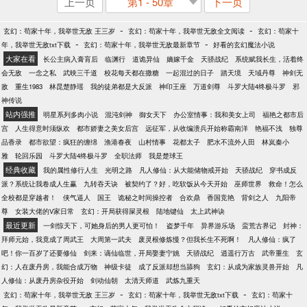
上一页
第1 - 50章
下一页
-
-
玄幻：苟家十年，我举世无敌 王三岁
玄幻：苟家十年，我举世无敌全文阅读
玄幻：苟家十
-
-
年，我举世无敌txt下载
玄幻：苟家十年，我举世无敌最新章节
好看的玄幻魔法小说
大家在看
长公主病入膏肓后
临渊行
道诡异仙
嫡嫁千金
天骄战纪
系统赋我长生，活着终
会无敌
一念之私
武映三千道
校花每天都在撒糖
一起混过的日子
踏天境
天域丹尊
神剑无
敌
重生1983
林昆楚静瑶
我的徒弟都是大反派
神印王座
万道剑尊
斗罗大陆4终极斗罗
邪
神传说
站内强推
明星系列多肉小说
混沌剑神
御女天下
办公室情事：我和美女上司
福艳之都市后
宫
人生得意时须纵欢
都市娇妻之美女后宫
远征军，从收编溃兵开始称霸南洋
艳福不浅
独尊
品香录
都市欲望：疯狂的缠绵
渔港春夜
山村情事
花都太子
肥水不流外人田
林岚秦小
雅
轮回乐园
斗罗大陆4终极斗罗
全职法师
我是楚球王
经典收藏
我的属性修行人生
光明之路
凡人修仙：从大能储物戒开始
天骄战纪
穿书成反
派？系统让我卷成人生赢
九转吞天诀
被契约了？好，吃软饭从今天开始
巫师世界
救命！怎么
全校都是穿越者！
侠气逼人
国王
诡秘之时间操控者
合欢鼎
香国竞艳
背剑之人
九阳帝
尊
女装大佬的V家日常
玄幻：开局获得屎灵根
陆地键仙
太上武神诀
最近更新
一剑惊天下，可她身后的男人更可怕！
盗梦千年
异界游乐场
蛮荒古界记
封神：
拜师元始，我竟成了周武王
大周第一武夫
废灵根修炼慢？但我长生不死啊！
凡人修仙：疯了
吧！你一百岁了还要修仙
剑来：谪仙临世，开局娶妻宁姚
天骄战纪
逍遥行万古
武帝重生
玄
幻：人在废丹房，我能合成万物
神级卡徒
成了反派却想当舔狗
玄幻：从成为家族灵兽开始
凡
人修仙：从废丹房杂役开始
剑动仙朝
太清天师道
武炼九重天
-
-
玄幻：苟家十年，我举世无敌 王三岁
玄幻：苟家十年，我举世无敌txt下载
玄幻：苟家十