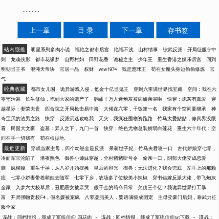
……
上一章
目 录
下一章
存书签
站内强推
明星系列多肉小说
福艳之都市后宫
艳福不浅
山村情事
综武反派：开局征服宁中
则
龙魂侠影
都市花缘梦
山野村妇
田野花香
诡秘之主
少年王
重生香港之娱乐后宫
回到
明朝当王爷
混沌天帝诀
官居一品
权财
wtw1974
我是楚球王
苟在女魔头身边偷偷修炼
官
气
经典收藏
都市女儿国
诡异游戏入侵，氪金十亿当鬼王
穿到六零满世界找宝藏
空间：我在六
零守活寡
长生修仙，吃到大家的遗产了
齁甜！万人迷炮灰被病娇亲哭啦
快穿：炮灰有真爱
穿
越星际：妻荣夫贵
四合院之开局枪击易中海
大佬在六零，干饭第一名
我家有个空间要继承
神
奇宝贝的渣男之路
快穿：反派沉迷攻略我
天灾，我疯狂囤物资跑路
竹马太爱贴贴，修真界没眼
看
民国大文豪
盗墓：异人之下，九门一首
快穿：绝色尤物总装娇弱白莲花
重生六十年代：空
间在手一切我有
苟在根据地
最近更新
穿成当家主母，四个幼崽全是反派
呆萌世子妃：竹马夫君咬一口
古代娇娘穿七零，
冷面军官沦陷了
港夜熟色
御兽小师妹穿越，全村猪猪听号令
偷亲一口，阴郁大佬变成恋爱
脑
疯柳腰
重生千禧，从八岁开始摆摊
皇后的容光
御兽：无法进化？我会兜底
左耳上的那颗
痣
七零小娇妻带着萌娃去随军
七零下乡，农场多了位貌美小辣椒
穿书错嫁反派大佬，带飞炮灰
全家
入梦六大校草后，丑肥恶女被亲哭
假千金的苟命日常
欠债三个亿？我诡异世界打工暴
富
开局强吻贵校F4，假名媛被宠疯
八零凝脂美人，婴语满级成团宠
主母变豪门后妈，靠武力征
服全家
-
-
谍战：回档情报，我成了军统信仰 四花肉
谍战：回档情报，我成了军统信仰txt下载
谍战：