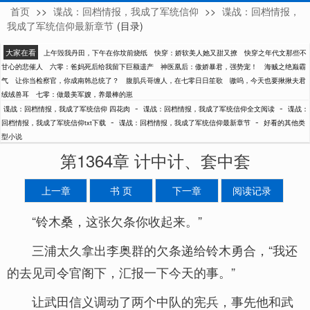
首页
>>
谍战：回档情报，我成了军统信仰
>>
谍战：回档情报，
四花肉
我成了军统信仰最新章节
(目录)
大家在看
上午毁我丹田，下午在你坟前烧纸
快穿：娇软美人她又甜又撩
快穿之年代文那些不
甘心的悲催人
六零：爸妈死后给我留下巨额遗产
神医凰后：傲娇暴君，强势宠！
海贼之绝巅霸
气
让你当检察官，你成南韩总统了？
腹肌兵哥缠人，在七零日日笙歌
嗷呜，今天也要揪揪夫君
绒绒兽耳
七零：做最美军嫂，养最棒的崽
-
-
谍战：回档情报，我成了军统信仰 四花肉
谍战：回档情报，我成了军统信仰全文阅读
谍战：
-
-
回档情报，我成了军统信仰txt下载
谍战：回档情报，我成了军统信仰最新章节
好看的其他类
型小说
第1364章 计中计、套中套
上一章
书 页
下一章
阅读记录
“铃木桑，这张欠条你收起来。”
三浦太久拿出李奥群的欠条递给铃木勇合，“我还
的去见司令官阁下，汇报一下今天的事。”
让武田信义调动了两个中队的宪兵，事先他和武