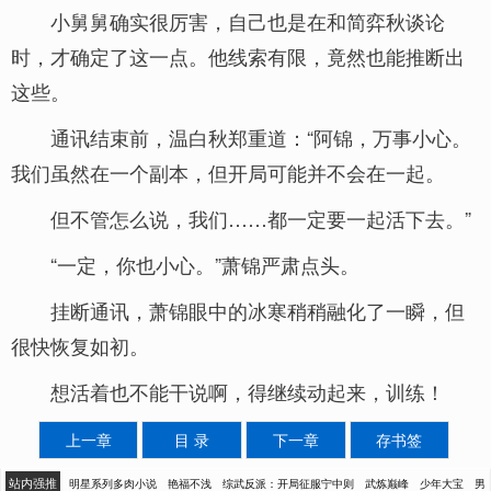
小舅舅确实很厉害，自己也是在和简弈秋谈论
时，才确定了这一点。他线索有限，竟然也能推断出
这些。
通讯结束前，温白秋郑重道：“阿锦，万事小心。
我们虽然在一个副本，但开局可能并不会在一起。
但不管怎么说，我们……都一定要一起活下去。”
“一定，你也小心。”萧锦严肃点头。
挂断通讯，萧锦眼中的冰寒稍稍融化了一瞬，但
很快恢复如初。
想活着也不能干说啊，得继续动起来，训练！
上一章
目 录
下一章
存书签
站内强推
明星系列多肉小说
艳福不浅
综武反派：开局征服宁中则
武炼巅峰
少年大宝
男