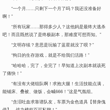
“一个月……只剩下一个月了吗？我还没准备好
啊！”
“所有玩家……那得多少人？这他妈是最终大逃杀
吧！而且既然说了是终极副本，那难度可想而知。”
“文明存续？意思是玩输了蓝星就没了呗？”
“狗日的生存游戏，就是不给我们活路！”
“哈哈哈，完了，全完了！早知道上次副本就该死
了痛快！”
“有没有大佬组队啊！求抱大腿！生活技能点满，
能铺床、叠被、做饭，会喊666！”这是气氛组。
“含泪吐血求靠谱队友，车票为金色道具【替身傀
儡】，战力榜前百可私聊！”