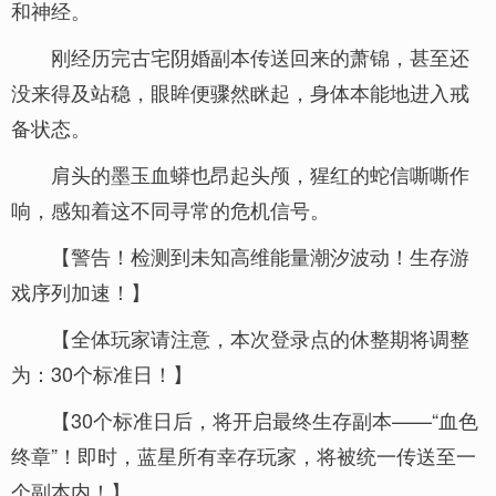
和神经。
刚经历完古宅阴婚副本传送回来的萧锦，甚至还
没来得及站稳，眼眸便骤然眯起，身体本能地进入戒
备状态。
肩头的墨玉血蟒也昂起头颅，猩红的蛇信嘶嘶作
响，感知着这不同寻常的危机信号。
【警告！检测到未知高维能量潮汐波动！生存游
戏序列加速！】
【全体玩家请注意，本次登录点的休整期将调整
为：30个标准日！】
【30个标准日后，将开启最终生存副本——“血色
终章”！即时，蓝星所有幸存玩家，将被统一传送至一
个副本内！】