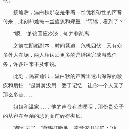
接通后，温白秋那总是带着一丝优雅磁性的声音
传来，此刻却难掩一丝疲惫和郑重：“阿锦，看到了？”
“嗯。”萧锦回应冷淡，却并非疏离。
之前在阴婚副本，时间紧迫，危机四伏，又有众
多外人在场，两人相认后更多的是继续完成游戏任
务，许多话来不及细说。
此刻，隔着通讯，温白秋的声音里透出深深的歉
疚和后怕：“是舅舅没用，丢了记忆，让你一个人受了
那么多苦……
姐姐和温家……”他的声音有些哽咽，那份贵公子
的从容在至亲的悲剧面前碎得彻底。
“都过去了。”萧锦打断他，声音依旧平静：“仇，