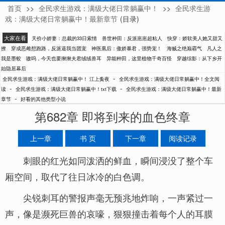
首页
>>
全民求生游戏：满级大佬日常躺赢中！
>>
全民求生游
江上夤夜
戏：满级大佬日常躺赢中！最新章节
(目录)
大家在看
天价小娇妻：总裁的33日索情
兽世种田：反派崽崽超粘人
快穿：娇软美人她又甜又
撩
穿成恶雌想跑路，反派逼我当团宠
神医凰后：傲娇暴君，强势宠！
海贼之绝巅霸气
凡人之
我是墨蛟
嗷呜，今天也要揪揪夫君绒绒兽耳
异能种田，这里植物千奇百怪
穿越综影：从下乡开
始隐居幕后
-
全民求生游戏：满级大佬日常躺赢中！ 江上夤夜
全民求生游戏：满级大佬日常躺赢中！全文阅
-
-
读
全民求生游戏：满级大佬日常躺赢中！txt下载
全民求生游戏：满级大佬日常躺赢中！最新
-
章节
好看的其他类型小说
第682章 即将到来的血色终章
上一章
书 页
下一章
阅读记录
刺眼的红光如同泼洒的鲜血，瞬间浸没了整个车
厢空间，取代了往日冰冷的白色调。
尖锐刺耳的警报声毫无预兆地炸响，一声紧过一
声，像是濒死巨兽的哀嚎，狠狠撞击着每个人的耳膜