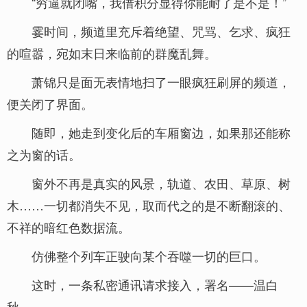
“穷逼就闭嘴，我借积分显得你能耐了是不是！”
霎时间，频道里充斥着绝望、咒骂、乞求、疯狂
的喧嚣，宛如末日来临前的群魔乱舞。
萧锦只是面无表情地扫了一眼疯狂刷屏的频道，
便关闭了界面。
随即，她走到变化后的车厢窗边，如果那还能称
之为窗的话。
窗外不再是真实的风景，轨道、农田、草原、树
木……一切都消失不见，取而代之的是不断翻滚的、
不祥的暗红色数据流。
仿佛整个列车正驶向某个吞噬一切的巨口。
这时，一条私密通讯请求接入，署名——温白
秋。