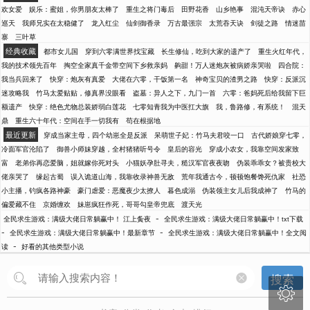
欢女爱
娱乐：蜜姐，你男朋友太棒了
重生之将门毒后
田野花香
山乡艳事
混沌天帝诀
赤心
巡天
我师兄实在太稳健了
龙入红尘
仙剑御香录
万古最强宗
太荒吞天诀
剑徒之路
情迷苗
寨
三叶草
经典收藏
都市女儿国
穿到六零满世界找宝藏
长生修仙，吃到大家的遗产了
重生火红年代，
我的技术领先百年
掏空全家真千金带空间下乡救亲妈
齁甜！万人迷炮灰被病娇亲哭啦
四合院：
我当兵回来了
快穿：炮灰有真爱
大佬在六零，干饭第一名
神奇宝贝的渣男之路
快穿：反派沉
迷攻略我
竹马太爱贴贴，修真界没眼看
盗墓：异人之下，九门一首
六零：爸妈死后给我留下巨
额遗产
快穿：绝色尤物总装娇弱白莲花
七零知青我为中医扛大旗
我，鲁路修，有系统！
混天
鼎
重生六十年代：空间在手一切我有
苟在根据地
最近更新
穿成当家主母，四个幼崽全是反派
呆萌世子妃：竹马夫君咬一口
古代娇娘穿七零，
冷面军官沦陷了
御兽小师妹穿越，全村猪猪听号令
皇后的容光
穿成小农女，我靠空间发家致
富
老弟你再恋爱脑，姐就嫁你死对头
小猫妖孕肚寻夫，糙汉军官夜夜吻
伪装乖乖女？被贵校大
佬亲哭了
缘起古蜀
误入诡道山海，我靠收录神兽无敌
荒年我通古今，顿顿饱餐馋死仇家
社恐
小主播，钓疯各路神豪
豪门虐爱：恶魔夜少太撩人
暮色成溺
伪装领主女儿后我成神了
竹马的
偏爱藏不住
京婚缠欢
妹崽疯狂作死，哥哥勾皇帝兜底
渡天光
-
全民求生游戏：满级大佬日常躺赢中！ 江上夤夜
全民求生游戏：满级大佬日常躺赢中！txt下载
-
-
全民求生游戏：满级大佬日常躺赢中！最新章节
全民求生游戏：满级大佬日常躺赢中！全文阅
-
读
好看的其他类型小说
搜索
