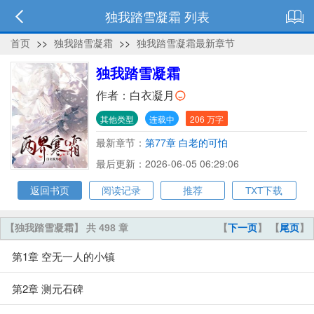
独我踏雪凝霜 列表
首页
>>
独我踏雪凝霜
>>
独我踏雪凝霜最新章节
独我踏雪凝霜
作者：
白衣凝月
其他类型
连载中
206 万字
最新章节：
第77章 白老的可怕
最后更新：2026-06-05 06:29:06
返回书页
阅读记录
推荐
TXT下载
【独我踏雪凝霜】 共 498 章
【
下一页
】 【
尾页
】
第1章 空无一人的小镇
第2章 测元石碑