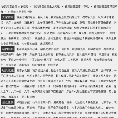
-
-
-
独我踏雪凝霜 白衣凝月
独我踏雪凝霜全文阅读
独我踏雪凝霜txt下载
独我踏雪凝霜最新章
-
节
好看的其他类型小说
大家在看
重生之将门毒后
彩礼十万，我和陌生总裁契约领证了
都市女儿国
民间风水师笔
记
快穿：变美后，我赢麻了
上午毁我丹田，下午在你坟前烧纸
影视：我在三十而已做曹贼
快
穿：娇软美人她又甜又撩
穿成恶雌想跑路，反派逼我当团宠
快穿之年代文那些不甘心的悲催
人
不要在垃圾桶里捡男朋友[快穿]
符道之祖
苟在异界问长生
做卡牌，我可是你祖宗！
神医
凰后：傲娇暴君，强势宠！
穿越兽世，开局送兽夫
兽校开局被强吻？我被疯批们娇宠
快穿之我
在小世界里终老
七年顾初如北
末世黑暗纪
站内强推
明星系列多肉小说
福艳之都市后宫
远征军，从收编溃兵开始称霸南洋
都市欲望：
疯狂的缠绵
山村情事
穿越豪门之娱乐后宫
都市偷心龙爪手
盲人按摩师 苏倩
浪漫官途
校园
春色
不良之年少轻狂
斗罗大陆4终极斗罗
造化之王
山乡艳事
穿越大周
苟在青云峰当峰
主
医道官途
赤心巡天
仙剑御香录
剑徒之路
经典收藏
都市女儿国
诡异游戏入侵，氪金十亿当鬼王
穿到六零满世界找宝藏
彪悍军嫂，一
手烂牌打上人生巅峰
空间：我在六零守活寡
长生修仙，吃到大家的遗产了
神鼎：凡人仙途
齁
甜！万人迷炮灰被病娇亲哭啦
四合院：我当兵回来了
快穿：炮灰有真爱
柯南：开局成为智慧之
神
贫民阵符师
大佬在六零，干饭第一名
我家有个空间要继承
神奇宝贝的渣男之路
盗墓：异
人之下，九门一首
六零：爸妈死后给我留下巨额遗产
穿越年代烈士遗孤笔下的现场重现
我，鲁
路修，有系统！
苟在根据地
最近更新
呆萌世子妃：竹马夫君咬一口
港夜熟色
御兽：无法进化？我会兜底
七零下乡，农
场多了位貌美小辣椒
阿姐书
寻亲者
假千金的苟命日常
七零大院来了个绝色大美人
食味长
安
京圈大佬的恶毒初恋，重生了
随爹入赘后，我被继母全家宠上天
挺孕肚种田？失忆相公带我