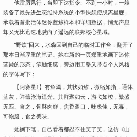
他雷厉风行，当即下达指令。不到一小时，一艘
装备了最先进生态维持系统的小型快舰便脱离星舰，
承载着首批活体迷你蓝鲸样本和详细数据，悄无声息
却又无比迅速地驶向了遥远的联邦核心星域。
“野炊”回来，水淼回到自己的临时工作台，翻开了
那本日渐厚重的笔记。她在新的一页郑重地画下迷你
蓝鲸的形态，笔触细腻，旁边用工整又带点个人风格
的字体写下：
【阿赛星1】有鱼焉，其状如鲸，微缩如指，通体
蓝灰，眸蕴沧海遗光。其群聚如云，游弋如梭，繁盛
无匹。食之，骨酥肉鲜，焦香盈口，味极佳，无毒，
可饱腹，食之美味。
她搁下笔，自己看着都忍不住笑了笑，这仿《山