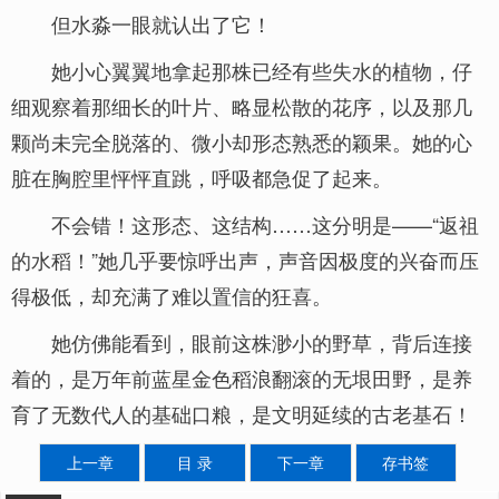
但水淼一眼就认出了它！
她小心翼翼地拿起那株已经有些失水的植物，仔
细观察着那细长的叶片、略显松散的花序，以及那几
颗尚未完全脱落的、微小却形态熟悉的颖果。她的心
脏在胸腔里怦怦直跳，呼吸都急促了起来。
不会错！这形态、这结构……这分明是——“返祖
的水稻！”她几乎要惊呼出声，声音因极度的兴奋而压
得极低，却充满了难以置信的狂喜。
她仿佛能看到，眼前这株渺小的野草，背后连接
着的，是万年前蓝星金色稻浪翻滚的无垠田野，是养
育了无数代人的基础口粮，是文明延续的古老基石！
上一章
目 录
下一章
存书签