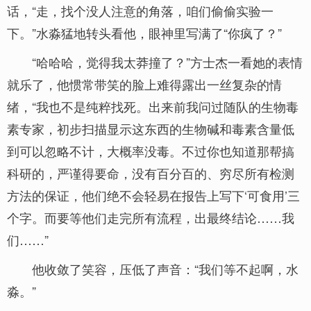
话，“走，找个没人注意的角落，咱们偷偷实验一
下。”水淼猛地转头看他，眼神里写满了“你疯了？”
“哈哈哈，觉得我太莽撞了？”方士杰一看她的表情
就乐了，他惯常带笑的脸上难得露出一丝复杂的情
绪，“我也不是纯粹找死。出来前我问过随队的生物毒
素专家，初步扫描显示这东西的生物碱和毒素含量低
到可以忽略不计，大概率没毒。不过你也知道那帮搞
科研的，严谨得要命，没有百分百的、穷尽所有检测
方法的保证，他们绝不会轻易在报告上写下‘可食用’三
个字。而要等他们走完所有流程，出最终结论……我
们……”
他收敛了笑容，压低了声音：“我们等不起啊，水
淼。”