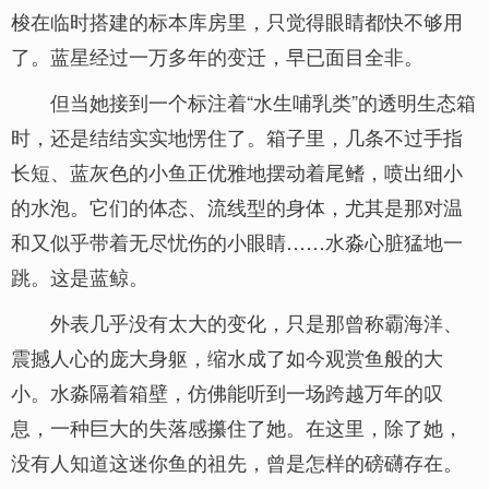
梭在临时搭建的标本库房里，只觉得眼睛都快不够用
了。蓝星经过一万多年的变迁，早已面目全非。
但当她接到一个标注着“水生哺乳类”的透明生态箱
时，还是结结实实地愣住了。箱子里，几条不过手指
长短、蓝灰色的小鱼正优雅地摆动着尾鳍，喷出细小
的水泡。它们的体态、流线型的身体，尤其是那对温
和又似乎带着无尽忧伤的小眼睛……水淼心脏猛地一
跳。这是蓝鲸。
外表几乎没有太大的变化，只是那曾称霸海洋、
震撼人心的庞大身躯，缩水成了如今观赏鱼般的大
小。水淼隔着箱壁，仿佛能听到一场跨越万年的叹
息，一种巨大的失落感攥住了她。在这里，除了她，
没有人知道这迷你鱼的祖先，曾是怎样的磅礴存在。