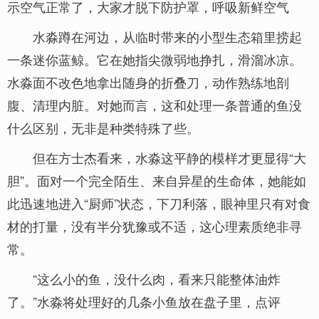
示空气正常了，大家才脱下防护罩，呼吸新鲜空气
水淼蹲在河边，从临时带来的小型生态箱里捞起
一条迷你蓝鲸。它在她指尖微弱地挣扎，滑溜冰凉。
水淼面不改色地拿出随身的折叠刀，动作熟练地剖
腹、清理内脏。对她而言，这和处理一条普通的鱼没
什么区别，无非是种类特殊了些。
但在方士杰看来，水淼这平静的模样才更显得“大
胆”。面对一个完全陌生、来自异星的生命体，她能如
此迅速地进入“厨师”状态，下刀利落，眼神里只有对食
材的打量，没有半分犹豫或不适，这心理素质绝非寻
常。
“这么小的鱼，没什么肉，看来只能整体油炸
了。”水淼将处理好的几条小鱼放在盘子里，点评