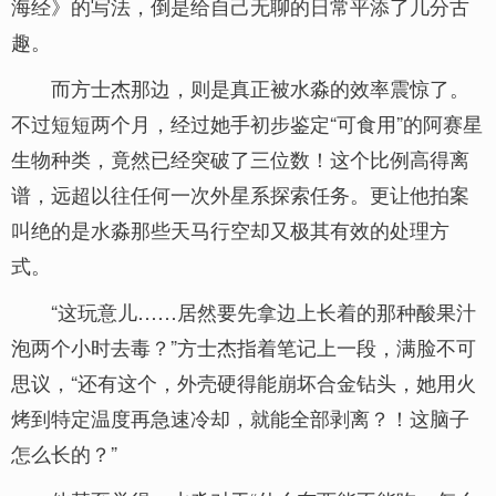
海经》的写法，倒是给自己无聊的日常平添了几分古
趣。
而方士杰那边，则是真正被水淼的效率震惊了。
不过短短两个月，经过她手初步鉴定“可食用”的阿赛星
生物种类，竟然已经突破了三位数！这个比例高得离
谱，远超以往任何一次外星系探索任务。更让他拍案
叫绝的是水淼那些天马行空却又极其有效的处理方
式。
“这玩意儿……居然要先拿边上长着的那种酸果汁
泡两个小时去毒？”方士杰指着笔记上一段，满脸不可
思议，“还有这个，外壳硬得能崩坏合金钻头，她用火
烤到特定温度再急速冷却，就能全部剥离？！这脑子
怎么长的？”