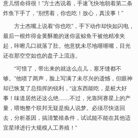
意儿惜命得很！”方士杰说着，手速飞快地朝着第二条
炸鱼下手了，“别愣着，你也吃！放心，真没事！”
方士杰嘴上说着“你也吃”，手下动作却快如闪电，
最后一根炸得金黄酥脆的迷你蓝鲸鱼干被他精准夹
起，咔嚓几口就落了肚。他意犹未尽地咂咂嘴，目光
还在那空空如也的盘子上流连。
“可惜了，带出来的就这么点儿，塞牙缝都不
够。”他啧了两声，脸上写满了未尽兴的遗憾，但眼神
却已恢复了总指挥的锐利，“这东西能吃，是桩大好
事！味道居然还这么绝……不过，光靠阿赛星上的产
量，喂饱整个联邦无疑是痴人说梦。必须尽快送回
去，分析基因，搞清繁殖条件，试试能不能在其他适
宜星球进行大规模人工养殖！”