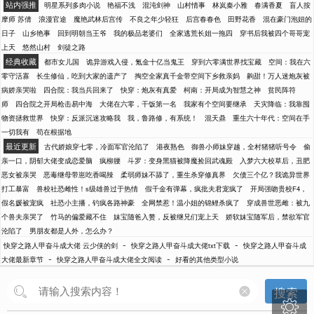
站内强推
明星系列多肉小说
艳福不浅
混沌剑神
山村情事
林岚秦小雅
春满香夏
盲人按
摩师 苏倩
浪漫官途
魔艳武林后宫传
不良之年少轻狂
后宫春春色
田野花香
混在豪门泡妞的
日子
山乡艳事
回到明朝当王爷
我的极品老婆们
全家逃荒长姐一拖四
穿书后我被四个哥哥宠
上天
悠然山村
剑徒之路
经典收藏
都市女儿国
诡异游戏入侵，氪金十亿当鬼王
穿到六零满世界找宝藏
空间：我在六
零守活寡
长生修仙，吃到大家的遗产了
掏空全家真千金带空间下乡救亲妈
齁甜！万人迷炮灰被
病娇亲哭啦
四合院：我当兵回来了
快穿：炮灰有真爱
柯南：开局成为智慧之神
贫民阵符
师
四合院之开局枪击易中海
大佬在六零，干饭第一名
我家有个空间要继承
天灾降临：我靠囤
物资拯救世界
快穿：反派沉迷攻略我
我，鲁路修，有系统！
混天鼎
重生六十年代：空间在手
一切我有
苟在根据地
最近更新
古代娇娘穿七零，冷面军官沦陷了
港夜熟色
御兽小师妹穿越，全村猪猪听号令
偷
亲一口，阴郁大佬变成恋爱脑
疯柳腰
斗罗：变身黑猫被降魔捡回武魂殿
入梦六大校草后，丑肥
恶女被亲哭
恶毒继母带崽吃香喝辣
柔弱师妹不舔了，重生杀穿修真界
欠债三个亿？我诡异世界
打工暴富
兽校社恐雌性！s级雄兽过于热情
假千金有弹幕，疯批夫君宠疯了
开局强吻贵校F4，
假名媛被宠疯
社恐小主播，钓疯各路神豪
全网禁惹！温小姐的锦鲤杀疯了
穿成兽世恶雌：被九
个兽夫亲哭了
竹马的偏爱藏不住
妹宝随爸入赘，反被继兄们宠上天
娇软妹宝随军后，禁欲军官
沦陷了
男朋友都是人外，怎么办？
-
-
快穿之路人甲奋斗成大佬 云少侠的剑
快穿之路人甲奋斗成大佬txt下载
快穿之路人甲奋斗成
-
-
大佬最新章节
快穿之路人甲奋斗成大佬全文阅读
好看的其他类型小说
搜索
