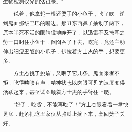
生物检测仪界的活祖宗。”
说着，他拿起一根还烫手的小鱼干，吹了吹，递
到鬼面那皱巴巴的嘴边。那丑东西鼻子抽动了两下，
原本半死不活的眼睛猛地睁开了，以迅雷不及掩耳之
势一口叼住小鱼干，囫囵吞了下去。吃完，竟还主动
伸出细瘦丑陋的小爪子，扒拉着方士杰的手，想要更
多。
方士杰挑了挑眉，又喂了它几条。鬼面来者不
拒，吃得啧啧有声，精神状态以肉眼可见的速度变得
活跃起来，甚至试图顺着方士杰的手臂往上爬。
“好了，吃货，不能再吃了！”方士杰眼看着一盘快
见底，赶紧把这丑家伙从胳膊上摘下来，塞回笼子关
好。