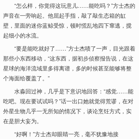
“怎么样，你觉得这玩意儿……能吃吗？”方士杰的
声音在一旁响起。他屈起手指，敲了敲生态箱的缸
壁，里面的迷你蓝鲸受惊，顿时慌乱地四下窜逃，搅
起细小的水流。
“要是能吃就好了……”方士杰啧了一声，目光跟着
那些小东西移动，“这东西，据初步侦察报告说，在这
星球的海洋流域里多得离谱，多的时候甚至能够将整
个海面给覆盖了。”
水淼回过神，几乎是下意识地回答：“感觉……能
吃吧。现在要试试吗？”话一出口她就觉得荒谬，在对
外星生物几乎一无所知的情况下，谈论烹饪方式，实
在是胆大妄为。
“好啊！”方士杰却眼睛一亮，毫不犹豫地接