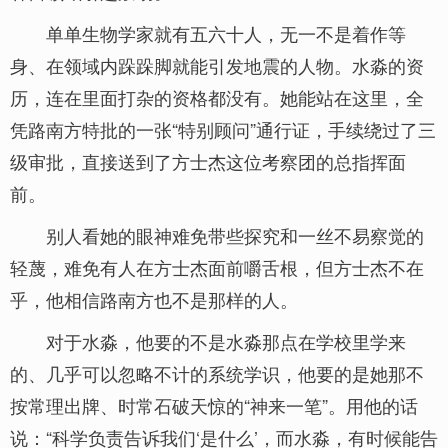
单单生物学家就有五六十人，无一不是着作等
身、在领域内跺跺脚就能引发地震的人物。水淼的资
历，连在里面打杂的资格都没有。她能站在这里，全
凭路南方特批的一张“特别顾问”通行证，手续绕过了三
级审批，直接送到了方士杰这位考察团的总指挥面
前。
别人看她的眼神难免带些探究和一丝不易察觉的
轻蔑，难免有人在方士杰面前嚼舌根，但方士杰不在
乎，他相信路南方也不是那样的人。
对于水淼，他要的不是水淼那点在学校里学来
的、几乎可以忽略不计的系统学识，他要的是她那不
按常理出牌、时常石破天惊的“神来一笔”。用他的话
说：“科学负责告诉我们‘是什么’，而水淼，有时候能告