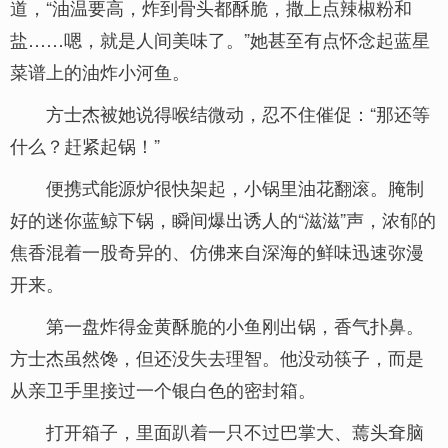
道，“油温要高，炸到骨头都酥脆，撒上点辣椒粉和
盐……嗯，就是人间美味了。”她甚至有点怀念起蓝星
菜谱上的油炸小河鱼。
方士杰被她说得喉结微动，忍不住催促：“那还等
什么？赶紧起锅！”
便携式能源炉很快架起，小锅里油花翻滚。腌制
好的迷你蓝鲸下锅，瞬间爆出诱人的“滋滋”声，浓郁的
焦香混着一股奇异的、仿佛来自深海的鲜味迅速弥漫
开来。
第一盘炸得金黄酥脆的小鱼刚出锅，香气扑鼻。
方士杰虽然馋，但还没失去理智。他没动筷子，而是
从亲卫手里接过一个银白色的密封箱。
打开箱子，里面趴着一只不过巴掌大、蔫头耷脑