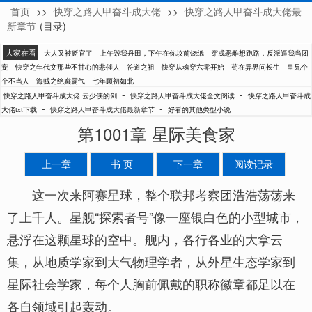
首页
>>
快穿之路人甲奋斗成大佬
>>
快穿之路人甲奋斗成大佬最
云少侠的剑
新章节
(目录)
大家在看
大人又被贬官了
上午毁我丹田，下午在你坟前烧纸
穿成恶雌想跑路，反派逼我当团
宠
快穿之年代文那些不甘心的悲催人
符道之祖
快穿从魂穿六零开始
苟在异界问长生
皇兄个
个不当人
海贼之绝巅霸气
七年顾初如北
-
-
快穿之路人甲奋斗成大佬 云少侠的剑
快穿之路人甲奋斗成大佬全文阅读
快穿之路人甲奋斗成
-
-
大佬txt下载
快穿之路人甲奋斗成大佬最新章节
好看的其他类型小说
第1001章 星际美食家
上一章
书 页
下一章
阅读记录
这一次来阿赛星球，整个联邦考察团浩浩荡荡来
了上千人。星舰“探索者号”像一座银白色的小型城市，
悬浮在这颗星球的空中。舰内，各行各业的大拿云
集，从地质学家到大气物理学者，从外星生态学家到
星际社会学家，每个人胸前佩戴的职称徽章都足以在
各自领域引起轰动。