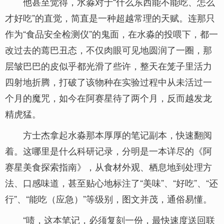
他甚至觉得，水淼对于“什么东西能不能吃、怎么
才好吃”的直觉，简直是一种超越常理的天赋。连那只
作为“食品安全检测仪”的鬼面，在水淼的投喂下，都一
改过去的蔫巴丑态，不仅肉眼可见地圆润了一圈，那
层皱巴巴的皮似乎都光滑了些许，整天在笼子里活力
四射地折腾，打破了该物种在实验过程中从未活过一
个月的魔咒，如今在阿赛星待了两个月，反而越发龙
精虎猛。
方士杰拿起水淼那本厚厚的笔记副本，快速翻阅
着。这哪里是什么科研记录，分明是一本详尽的《阿
赛星美食探索指南》，从食材外观、栖息地到处理方
法、口感味道，甚至贴心地标注了“美味”、“好吃”、“还
行”、“能吃（应急）”等级别，图文并茂，通俗易懂。
“啧，这本笔记，必须复刻一份，最快速度送回联