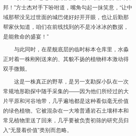
邦！”方士杰对手下吩咐道，嘴角勾起一抹笑意，“让中
域那帮没见过世面的城巴佬好好开开眼，也让后勤那
帮家伙知道，咱们在前线找到的不是冷冰冰的数据，
是能救命的盛宴！”
与此同时，在星舰底层的临时标本仓库里，水淼
正对着一株刚刚送来的、其貌不扬的植物样本激动得
双手微颤。
这是一株真正的野草，是另一支勘探小队在一次
常规地形勘探中随手采集的——因为他们所经过的大
片平原和河谷地带，几乎遍地都是这种看似毫无价值
的绿色植物。它被混杂在一大堆普通岩石土壤样本和
常见植物里送了回来，几乎要被负责初筛的研究员归
入“无显着价值”类别而忽略。