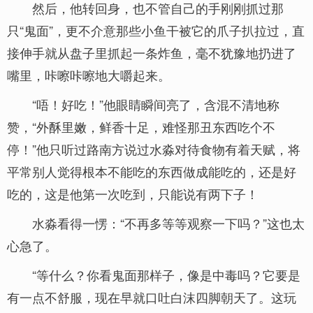
然后，他转回身，也不管自己的手刚刚抓过那
只“鬼面”，更不介意那些小鱼干被它的爪子扒拉过，直
接伸手就从盘子里抓起一条炸鱼，毫不犹豫地扔进了
嘴里，咔嚓咔嚓地大嚼起来。
“唔！好吃！”他眼睛瞬间亮了，含混不清地称
赞，“外酥里嫩，鲜香十足，难怪那丑东西吃个不
停！”他只听过路南方说过水淼对待食物有着天赋，将
平常别人觉得根本不能吃的东西做成能吃的，还是好
吃的，这是他第一次吃到，只能说有两下子！
水淼看得一愣：“不再多等等观察一下吗？”这也太
心急了。
“等什么？你看鬼面那样子，像是中毒吗？它要是
有一点不舒服，现在早就口吐白沫四脚朝天了。这玩