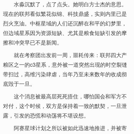
水淼沉默了，点了点头。她明白方士杰的意思。
现在的联邦看似繁花似锦、科技鼎盛，实则内里已是
烈火烹油。中枢星域的人们还沉醉在和平的幻梦里，
但边域星系因为资源短缺、尤其是粮食短缺引发的摩
擦和冲突早已不是新闻。
就在考察团出发前一周，噩耗传来：联邦四大产
粮区之一的c3星系，意外被一道突然出现的时空裂缝
带扫过，高维污染肆虐，当年乃至未来数年的收成彻
底毁于一旦。
这个消息被最高层死死捂住，哪怕国会和军方不
对付，这个时候，双方是保持着一致的默契，一旦泄
露，引发的恐慌和动荡将不堪设想。
阿赛星球计划之所以被如此迅速地推进，并被寄