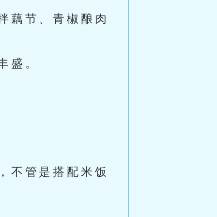
拌藕节、青椒酿肉
丰盛。
，不管是搭配米饭