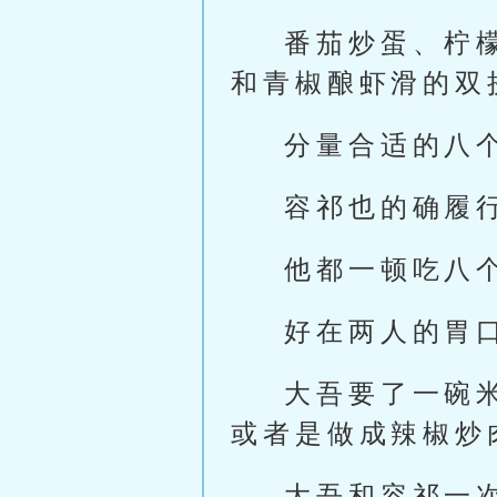
番茄炒蛋、柠
和青椒酿虾滑的双
分量合适的八
容祁也的确履
他都一顿吃八
好在两人的胃
大吾要了一碗
或者是做成辣椒炒
大吾和容祁一