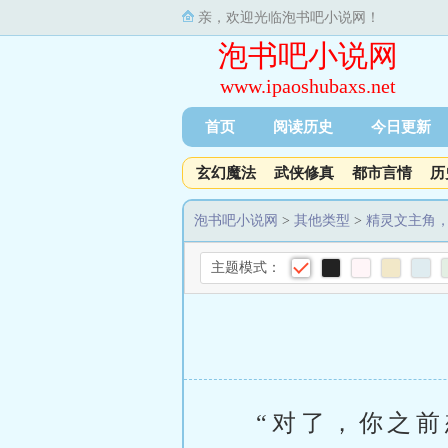
亲，欢迎光临泡书吧小说网！
泡书吧小说网
www.ipaoshubaxs.net
首页
阅读历史
今日更新
玄幻魔法
武侠修真
都市言情
历
泡书吧小说网
>
其他类型
>
精灵文主角
主题模式：
“对了，你之