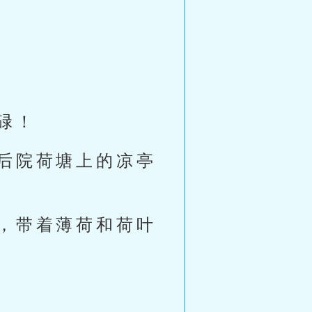
碌！
后院荷塘上的凉亭
，带着薄荷和荷叶