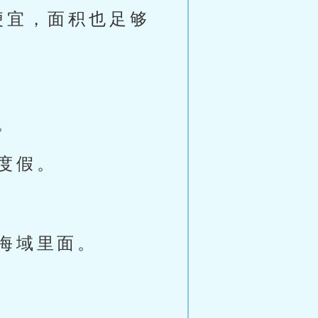
便宜，面积也足够
。
度假。
海域里面。