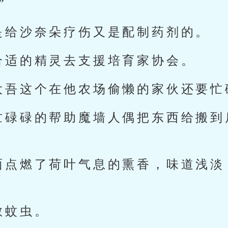
”
是给沙奈朵疗伤又是配制药剂的。
合适的精灵去支援培育家协会。
大吾这个在他农场偷懒的家伙还要忙
忙碌碌的帮助魔墙人偶把东西给搬到
面点燃了荷叶气息的熏香，味道浅淡
散蚊虫。