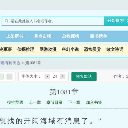
上架新书
月点击榜
总收藏榜
新书榜单
史军事
侦探推理
网游动漫
科幻小说
恐怖灵异
散文诗词
，哪有种田香
> 第1081章
-
+
字体大小：
24
恢复默认
作者：
第1081章
投推荐票
上一章
章节目录
下一章
加入书签
前想找的开阔海域有消息了。”