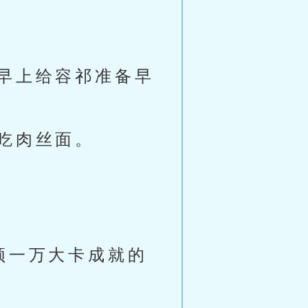
早上给容祁准备早
吃肉丝面。
顿一万大卡成就的