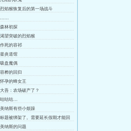
章 烈焰猴恢复后的第一场战斗
 ……
章 森林初探
章 渴望突破的烈焰猴
章 作死的容祁
章 釜炎道馆
章 吸盘魔偶
章 容桦的回归
章 怀孕的蜂女王
章 大吾：农场破产了？
章 咕咕咕…
章 美纳斯有些小烦躁
章 标题被绑架了。需要延长假期才能回
章 美纳斯的问题