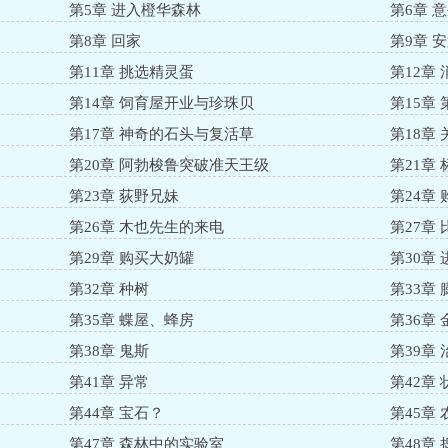
第5章 进入橙华森林
第6章 
第8章 回家
第9章 
第11章 挑选精灵蛋
第12章
第14章 饲育屋开业与珍珠贝
第15章
第17章 神奇的石头与复活草
第18章
第20章 阿勃梭鲁突破准天王级
第21章
第23章 荻野兄妹
第24章
第26章 木也先生的来电
第27章 
第29章 购买大奶罐
第30章
第32章 种树
第33章
第35章 蝶屋、蜂房
第36章
第38章 鬼斯
第39章
第41章 异常
第42章 
第44章 宝石？
第45章
第47章 森林中的实验室
第48章