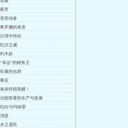
 实验
 夜宵
章 变异绿参
章 希罗娜的来意
章 沙漠中转站
章 狂沙之威
 朽木妖
 “幸运”的鲤鱼王
章 狂暴的虫群
 事后
章 诛杀狩猎凤蝶！
章 治愈喷雾的生产与发展
章 纪白与玛纳霏
 消息
章 水之遗民