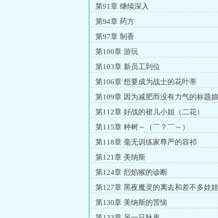
第91章 继续深入
第94章 药方
第97章 制香
第100章 游玩
第103章 新员工到位
第106章 想要成为战士的花叶蒂
第109章 因为减肥而没有力气的标题
工
第112章 好战的裙儿小姐（二花）
第115章 种树～（￣？￣～）
第118章 毫无训练家尊严的容祁
第121章 美纳斯
第124章 烈焰猴的诊断
第127章 黑夜魔灵的离去和差不多娃
第130章 美纳斯的苦恼
第133章 另一只耿鬼