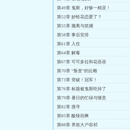
第49章 鬼斯，好惨一精灵！
第52章 妙蛙花恋爱了？
第55章 撤离与抓捕
第58章 事后安排
第61章 入住
第64章 解毒
第67章 可可多拉和花蓓蓓
第70章 “叛变”的比雕
第73章 突破！冠军！
第76章 标题被鬼斯吃掉了
第79章 暑日的忙碌与惬意
第82章 搜寻
第85章 酸辣劲爽
第88章 养崽大户容祁