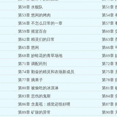
第50章 水舰队
第51章
第53章 悠闲的烤肉
第54章
第56章 不怎么日常的一章
第57章 
第59章 摇篮百合
第60章 
第62章 精灵们的日常
第63章
第65章 悠闲
第66章
第68章 妙蛙花的青草场地
第69章
第71章 调配药剂
第72章
第74章 勤奋的精灵和农场新成员
第75章
第77章 摘果子
第78章
第80章 被偷吃的冰淇淋
第81章 
第83章 悲伤的鬼斯
第84章
第86章 含羞苞：感觉还怪好哩
第87章
第89章 矿脉的异常
第90章